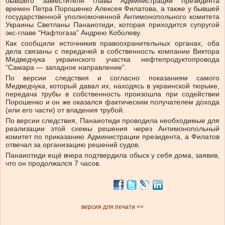
бывшего заместителя главы Администрации президента
времен Петра Порошенко Алексея Филатова, а также у бывшей
государственной уполномоченной Антимонопольного комитета
Украины Светланы Панаиотиди, которая приходится супругой
экс-главе “Нафтогаза” Андрею Коболеву.
Как сообщили источникив правоохранительных органах, оба
дела связаны с передачей в собственность компании Виктора
Медведчука украинского участка нефтепродуктопровода
“Самара — западное направление”.
По версии следствия и согласно показаниям самого
Медведчука, который давал их, находясь в украинской тюрьме,
передача трубы в собственность произошла при содействии
Порошенко и он же оказался фактическим получателем дохода
(или его части) от владения трубой.
По версии следствия, Панаиотиди проводила необходимые для
реализации этой схемы решения через Антимонопольный
комитет по приказанию Администрации президента, а Филатов
отвечал за организацию решений судов.
Панаиотиди ещё вчера подтвердила обыск у себя дома, заявив,
что он продолжался 7 часов.
версия для печати >>