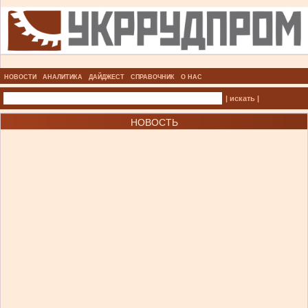
НОВОСТИ
АНАЛИТИКА
ДАЙДЖЕСТ
СПРАВОЧНИК
О НАС
| искать |
НОВОСТЬ