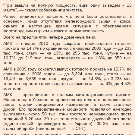
“Три вышли на полную мощность, еще одну выведем к 15
марта”, — сказал собеседник агентства.
Ранее гендиректор пояснял, что печи были остановлены, в
основном, из-за отсутствия железорудного сырья и кокса,
однако в настоящее время ситуация с обеспечением
железорудным сырьем и коксом нормализовалась.
Всего на предприятии четыре доменные печи.
АМК в январе 2010 года сократил производство готового
проката на 14,7% по сравнению с январем 2009 года — до 233
тыс. тонн, стали — на 13%, до 255 тыс. тонн, чугуна — на
16,7%, до 219 тыс. тонн, агломерата — на 1,6%, до 359 тыс.
тонн.
АМК в 2009 году сократил выпуск готового проката на 15,7% по
сравнению с 2008 годом — до 3,324 млн тонн, стали — на
16,4%, до 3,639 млн тонн, чугуна — на 14,3%, до 3,235 млн
тонн, но нарастил производство агломерата — на 3%, до 4,525
млн тонн.
АМК — предприятие с полным металлургическим циклом.
Монополист в Украине по производству толстого нержавеющего
листа, сталей специального назначения, а также стальной
дроби. Его производственные мощности позволяют ежегодно
выплавлять около 50 тыс. тонн толстого нержавеющего листа
толщиной 5-20 мм, 20 тыс. тонн стального двухслойного листа
(единственный производитель в Украине), 30-35 тыс. тонн
стальной дроби (единственный — в СНГ).
Кроме того, предприятие производит маломагнитные и