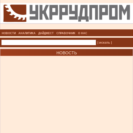
НОВОСТИ
АНАЛИТИКА
ДАЙДЖЕСТ
СПРАВОЧНИК
О НАС
| искать |
НОВОСТЬ