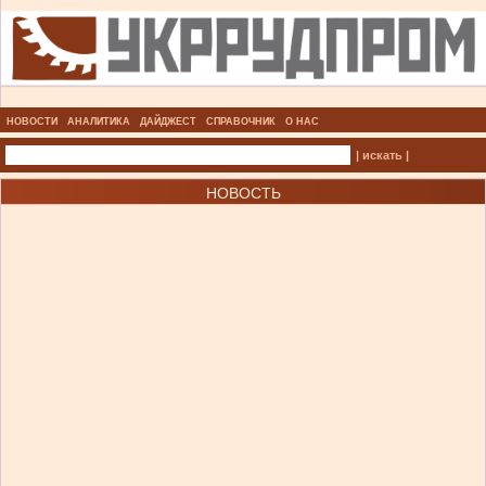
НОВОСТИ
АНАЛИТИКА
ДАЙДЖЕСТ
СПРАВОЧНИК
О НАС
| искать |
НОВОСТЬ