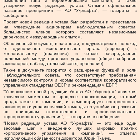
изменении типа и переименовании компании, а также
утвердили новую редакцию устава. Отныне официальное
название предприятия — АО “Укрнафта”, — говорится в
сообщении.
Проект новой редакции устава был разработан и представлен
на утверждение акционерам наблюдательным советом,
большинство членов которого составляют независимые
директора с международным опытом.
Обновленный документ, в частности, предусматривает переход
от единоличного исполнительного органа (директора) к
коллегиальному (правление) и четкое распределение
полномочий между органами управления (общее собрание
акционеров, наблюдательный совет, правление).
Также в документе говорится о расширении функций и роли
Наблюдательного совета, что соответствует требованиям
независимого контроля и нормы соответствия корпоративного
управления стандартам OECР и рекомендациям ЕБРР.
“Утверждение новой редакции Устава АО “Укрнафта” является
ключевым моментом в процессе трансформации, который
продолжается в компании, и демонстрирует настроенность
акционеров и управленческой команды на устойчивое развитие
по принципам ответственного и профессионального
корпоративного управления”, — говорится в сообщении.
“Новая редакция устава АО “Укрнафта” — это еще один
весомый шаг к внедрению лучших мировых практик
корпоративного управления в компании”, — отметил
исполняющий обязанности директора Юрий Ткачук.