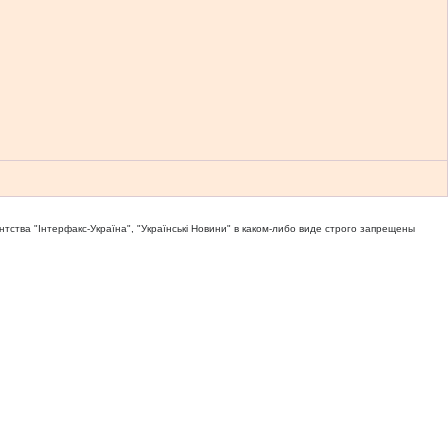
тва "Iнтерфакс-Україна", "Українськi Новини" в каком-либо виде строго запрещены