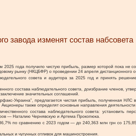
го завода изменят состав набсовета
ам 2025 года получило чистую прибыль, размер которой пока не 
вому рынку (НКЦБФР) о проведении 24 апреля дистанционного общ
людательного совета и аудитора за 2025 год и принять решени
венного состава наблюдательного совета, доизбрание членов, утв
 заключение значительных соглашений.
ерфакс-Украина”, предлагается чистая прибыль, полученная НЛС 
. Акционеры также определят основные направления деятельности 
ичественного состава наблюдательного совета: установить перс
еров — Наталию Чернявскую и Артема Прокопюка.
36,7% по сравнению с 2023 годом — до 240,363 млн грн со 175,8
альных и чугунных отливок для машиностроения.