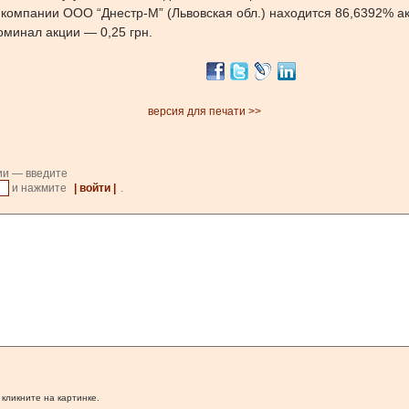
и компании ООО “Днестр-М” (Львовская обл.) находится 86,6392% 
номинал акции — 0,25 грн.
версия для печати >>
ии — введите
и нажмите
| войти |
.
 кликните на картинке.