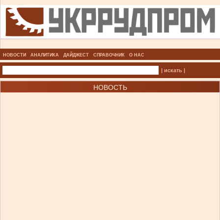
НОВОСТИ
АНАЛИТИКА
ДАЙДЖЕСТ
СПРАВОЧНИК
О НАС
| искать |
НОВОСТЬ