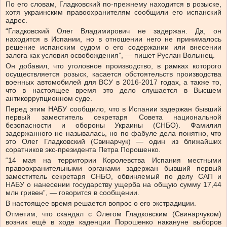
По его словам, Гладковский по-прежнему находится в розыске,
хотя украинским правоохранителям сообщили его испанский
адрес.
“Гладковский Олег Владимирович не задержан. Да, он
находится в Испании, но в отношении него не принималось
решение испанским судом о его содержании или внесении
залога как условия освобождения”, — пишет Руслан Волынец.
Он добавил, что уголовное производство, в рамках которого
осуществляется розыск, касается обстоятельств производства
военных автомобилей для ВСУ в 2016-2017 годах, а также то,
что в настоящее время это дело слушается в Высшем
антикоррупционном суде.
Перед этим НАБУ сообщило, что в Испании задержан бывший
первый заместитель секретаря Совета национальной
безопасности и обороны Украины (СНБО). Фамилия
задержанного не называлась, но по фабуле дела понятно, что
это Олег Гладковский (Свинарчук) — один из ближайших
соратников экс-президента Петра Порошенко.
“14 мая на территории Королевства Испания местными
правоохранительными органами задержан бывший первый
заместитель секретаря СНБО, обвиняемый по делу САП и
НАБУ о нанесении государству ущерба на общую сумму 17,44
млн гривен”, — говорится в сообщении.
В настоящее время решается вопрос о его экстрадиции.
Отметим, что скандал с Олегом Гладковским (Свинарчуком)
возник ещё в ходе каденции Порошенко накануне выборов