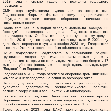
2019 года и сильно ударил по позициям тогдашнего
президента.
СМИ тогда опубликовали аудиозаписи, на которых сын
Гладковского Игорь и близкие к нему предприниматели
обсуждали поставки товаров оборонного значения по
завышенным ценам.
После того как на выборах победил Зеленский, обещавший
“посадки”, расследование дела Гладковского-старшего
активизировалось. Он был взят под стражу по этому делу в
октябре 2019 года, но сразу же вышел под залог. В 2021 году
дело было передано в суд, а в ноябре 2023 года Гладковский
выехал из Украины, после чего был объявлен в розыск.
​НАБУ подозревает Гладковского в организации закупки
грузовиков “Богдан” для ВСУ по завышенным ценам у
предприятия, которым он же и владел, что нанесло бюджету 17
млн ​​грн убытков (напомним, что ещё одним совладельцем
“Богдана” был Порошенко).
Гладковский в СНБО тогда отвечал за оборонно-промышленный
комплекс и непосредственно влиял на гособоронзаказ.
По его делу также проходят экс-замминистра обороны, и.о.
директора департамента военно-технической политики
развития вооружения и военной техники Минобороны.
Как мы писали, недавно Зеленский ввёл санкции против
Порошенко, который являлся бизнес-партнёром Гладковского и
способствовал его назначению на должность в СНБО.
Также осенью 2023 года ВАКС заочно арестовал сына