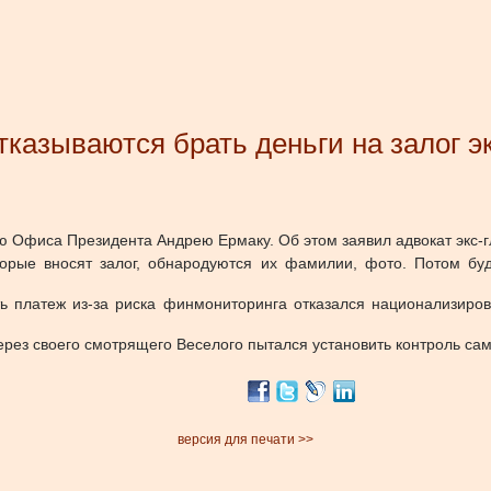
тказываются брать деньги на залог э
лю Офиса Президента Андрею Ермаку. Об этом заявил адвокат экс
торые вносят залог, обнародуются их фамилии, фото. Потом б
ь платеж из-за риска финмониторинга отказался национализиров
через своего смотрящего Веселого пытался установить контроль са
версия для печати >>