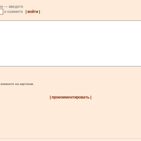
ии — введите
и нажмите
| войти |
.
 кликните на картинке.
| прокомментировать |