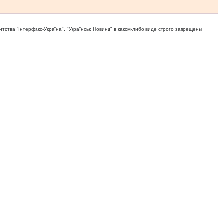
тва "Iнтерфакс-Україна", "Українськi Новини" в каком-либо виде строго запрещены