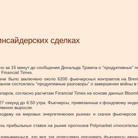
инсайдерских сделках
о за 15 минут до сообщения Дональда Трампа о “продуктивных” п
т
Financial Times.
ени было заключено около 6200 фьючерсных контрактов на Brent
ераном состоялись “продуктивные разговоры” о завершении войны в
ларов, согласно расчетам Financial Times на основе данных Bloom
 27 секунд до 6:50 утра. Фьючерсы, привязанные к фондовому инде
твенно выросли.
одажу на мировых энергетических рынках и скачок фьючерсов 
ь прибыльных ставок на рынке прогнозов Polymarket относитель
задумываешься, кто мог так агрессивно продавать фьючерсы имен