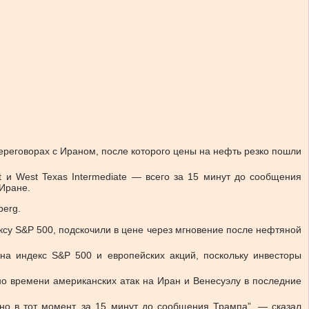
ереговорах с Ираном, после которого цены на нефть резко пошли
 и West Texas Intermediate — всего за 15 минут до сообщения
 Иране.
berg.
ксу S&P 500, подскочили в цене через мгновение после нефтяной
на индекс S&P 500 и европейских акций, поскольку инвесторы
но времени американских атак на Иран и Венесуэлу в последние
но в тот момент, за 15 минут до сообщения Трампа”, — сказал