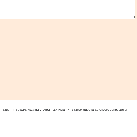
тва "Iнтерфакс-Україна", "Українськi Новини" в каком-либо виде строго запрещены