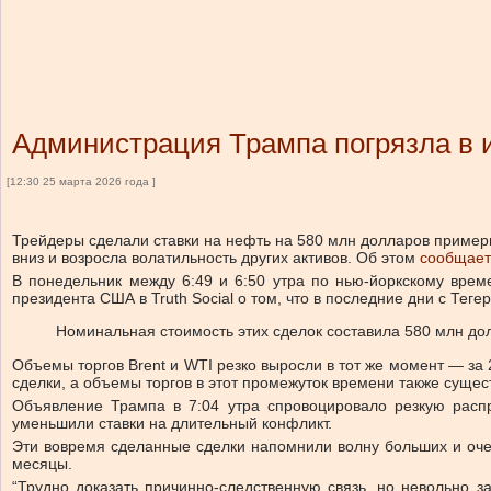
Администрация Трампа погрязла в 
[12:30 25 марта 2026 года ]
Трейдеры сделали ставки на нефть на 580 млн долларов примерн
вниз и возросла волатильность других активов. Об этом
сообщае
В понедельник между 6:49 и 6:50 утра по нью-йоркскому врем
президента США в Truth Social о том, что в последние дни с Тег
Номинальная стоимость этих сделок составила 580 млн дол
Объемы торгов Brent и WTI резко выросли в тот же момент — за
сделки, а объемы торгов в этот промежуток времени также сущес
Объявление Трампа в 7:04 утра спровоцировало резкую распр
уменьшили ставки на длительный конфликт.
Эти вовремя сделанные сделки напомнили волну больших и очен
месяцы.
“Трудно доказать причинно-следственную связь, но невольно 