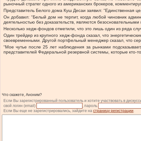
рыночный стратег одного из американских брокеров, комментиру
Представитель Белого дома Куш Десаи заявил: “Единственная це
Он добавил: “Белый дом не терпит, когда любой чиновник адми
деятельностью без доказательств, являются безосновательными 
Несколько хедж-фондов отметили, что это лишь один из ряда сл
Один трейдер из крупного хедж-фонда сказал, что энергетическ
своевременными. Другой портфельный менеджер сказал, что сери
“Мое чутье после 25 лет наблюдения за рынками подсказывает
представителей Федеральной резервной системы, которые кто-то х
Что скажете, Аноним?
Если Вы зарегистрированный пользователь и хотите участвовать в дискусс
свой логин (email)
, пароль
Если Вы еще не зарегистрировались, зайдите на
страницу регистрации
.