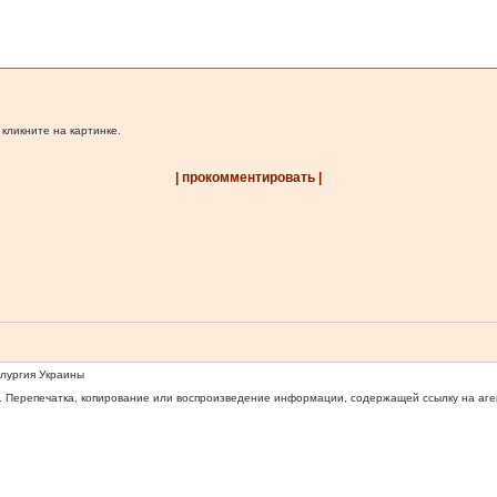
 кликните на картинке.
| прокомментировать |
ллургия Украины
 Перепечатка, копирование или воспроизведение информации, содержащей ссылку на агентс