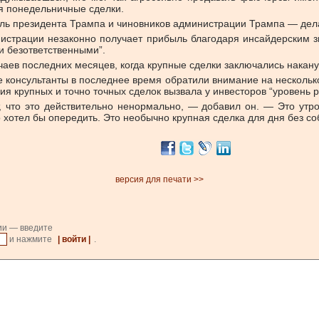
я понедельничные сделки.
ль президента Трампа и чиновников администрации Трампа — делат
нистрации незаконно получает прибыль благодаря инсайдерским з
и безответственными”.
учаев последних месяцев, когда крупные сделки заключались нака
ие консультанты в последнее время обратили внимание на нескольк
я крупных и точно точных сделок вызвала у инвесторов “уровень 
, что это действительно ненормально, — добавил он. — Это утро
отел бы опередить. Это необычно крупная сделка для дня без событ
версия для печати >>
ии — введите
и нажмите
| войти |
.