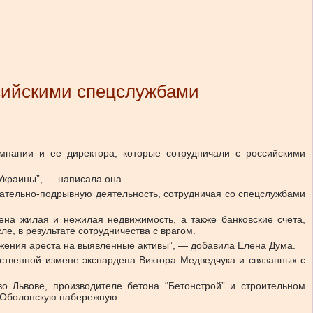
ссийскими спецслужбами
мпании и ее директора, которые сотрудничали с российскими
Украины”, — написала она.
вательно-подрывную деятельность, сотрудничая со спецслужбами
на жилая и нежилая недвижимость, а также банковские счета,
е, в результате сотрудничества с врагом.
жения ареста на выявленные активы”, — добавила Елена Дума.
ственной измене экснардепа Виктора Медведчука и связанных с
во Львове, производителе бетона “Бетонстрой” и строительном
а Оболонскую набережную.