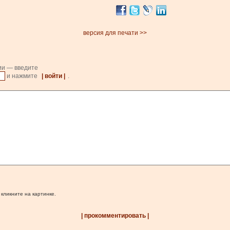
версия для печати >>
ии — введите
и нажмите
| войти |
.
 кликните на картинке.
| прокомментировать |