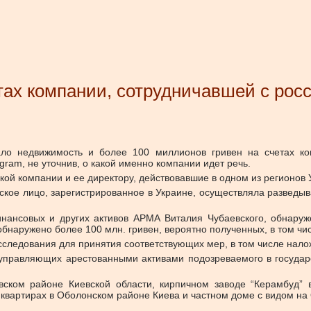
тах компании, сотрудничавшей с ро
ало недвижимость и более 100 миллионов гривен на счетах ко
ram, не уточнив, о какой именно компании идет речь.
ой компании и ее директору, действовавшие в одном из регионов 
ское лицо, зарегистрированное в Украине, осуществляла разведы
нансовых и других активов АРМА Виталия Чубаевского, обнаруже
бнаружено более 100 млн. гривен, вероятно полученных, в том числ
следования для принятия соответствующих мер, в том числе нало
 управляющих арестованными активами подозреваемого в государ
вском районе Киевской области, кирпичном заводе “Керамбуд” 
ех квартирах в Оболонском районе Киева и частном доме с видом н