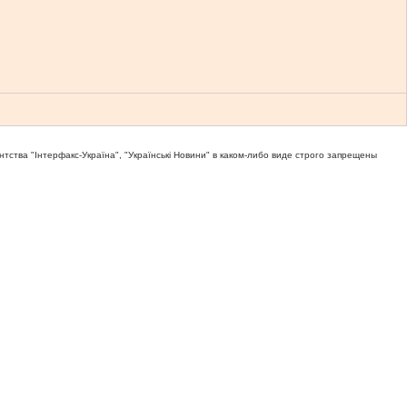
тва "Iнтерфакс-Україна", "Українськi Новини" в каком-либо виде строго запрещены