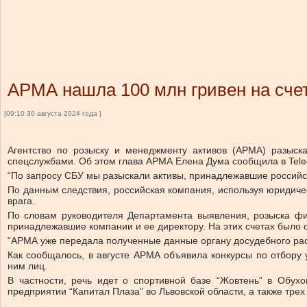
АРМА нашла 100 млн гривен на сче
[09:10 30 августа 2024 года ]
Агентство по розыску и менеджменту активов (АРМА) разыск
спецслужбами. Об этом глава АРМА Елена Дума сообщила в Teleg
“По запросу СБУ мы разыскали активы, принадлежавшие российск
По данным следствия, российская компания, используя юридиче
врага.
По словам руководителя Департамента выявления, розыска фи
принадлежавшие компании и ее директору. На этих счетах было о
“АРМА уже передала полученные данные органу досудебного рас
Как сообщалось, в августе АРМА объявила конкурсы по отбору
ним лиц.
В частности, речь идет о спортивной базе “Жовтень” в Обухо
предприятии “Капитал Плаза” во Львовской области, а также тр