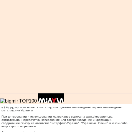
(c) Укррудпром — новости металлургии: цветная металлургия, черная металлургия,
металлургия Украины
При цитировании и использовании материалов ссылка на
www.ukrrudprom.ua
обязательна. Перепечатка, копирование или воспроизведение информации,
содержащей ссылку на агентства "Iнтерфакс-Україна", "Українськi Новини" в каком-либо
виде строго запрещены