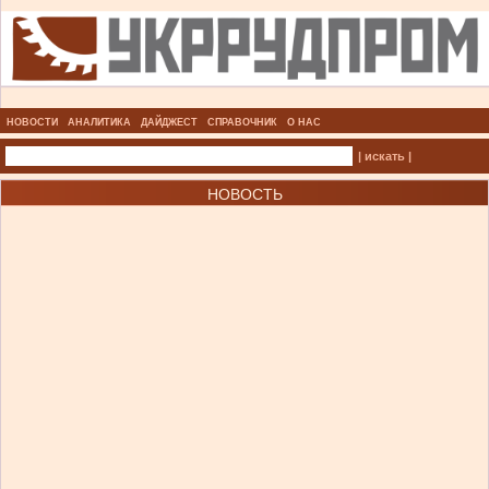
НОВОСТИ
АНАЛИТИКА
ДАЙДЖЕСТ
СПРАВОЧНИК
О НАС
| искать |
НОВОСТЬ