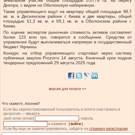
земельном участке общей площадью 0,0775 га. на берегу
Днепра, с видом на Оболонскую набережную.
Также управляющего ищут на квартиру общей площадью 98,7
кв. м, в Деснянском районе г. Киева и две квартиры, общей
площадью 51,2 кв. м, и 69,1 кв. м. в Оболонском районе г.
Киева.
По оценке экспертов рыночная стоимость активов составляет
более 123 млн грн, говорится в сообщении. Средства от
управления будут выплачиваться напрямую в государственный
бюджет Украины.
Конкурс на отбор управляющего стартовал через систему
публичных закупок Prozorro 14 августа. Конечный срок подачи
тендерных предложений 29 августа 2025 года.
версия для печати >>
Что скажете, Аноним?
Если Вы зарегистрированный пользователь и хотите участвовать в
дискуссии — введите
свой логин (email)
, пароль
и нажмите
| войти |
.
Если Вы еще не зарегистрировались, зайдите на
страницу регистрации
.