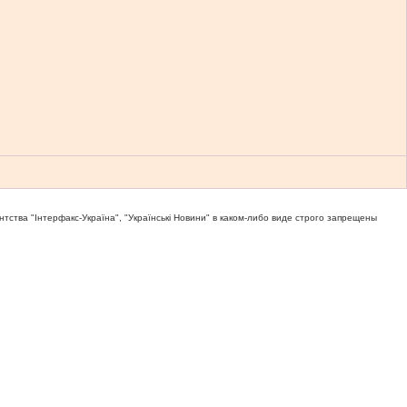
тва "Iнтерфакс-Україна", "Українськi Новини" в каком-либо виде строго запрещены