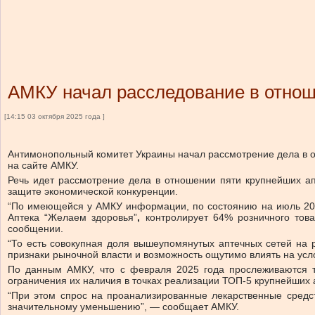
АМКУ начал расследование в отнош
[14:15 03 октября 2025 года ]
Антимонопольный комитет Украины начал рассмотрение дела в от
на сайте АМКУ.
Речь идет рассмотрение дела в отношении пяти крупнейших ап
защите экономической конкуренции.
“По имеющейся у АМКУ информации, по состоянию на июль 20
Аптека “Желаем здоровья”
,
контролирует 64% розничного това
сообщении.
“То есть совокупная доля вышеупомянутых аптечных сетей на р
признаки рыночной власти и возможность ощутимо влиять на усл
По данным АМКУ, что с февраля 2025 года прослеживаются т
ограничения их наличия в точках реализации ТОП-5 крупнейших 
“При этом спрос на проанализированные лекарственные средс
значительному уменьшению”, — сообщает АМКУ.