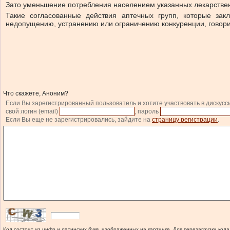
Зато уменьшение потребления населением указанных лекарствен
Такие согласованные действия аптечных групп, которые зак
недопущению, устранению или ограничению конкуренции, говори
Что скажете, Аноним?
Если Вы зарегистрированный пользователь и хотите участвовать в дискусс
свой логин (email)
, пароль
Если Вы еще не зарегистрировались, зайдите на
страницу регистрации
.
Код состоит из цифр и латинских букв, изображенных на картинке. Для перезагрузки кода