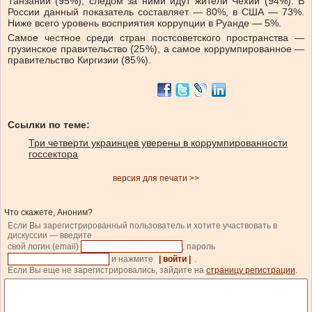
Танзании (95%), следом за ними идут жители Чехии (94%). В
России данный показатель составляет — 80%, в США — 73%.
Ниже всего уровень восприятия коррупции в Руанде — 5%.
Самое честное среди стран постсоветского пространства —
грузинское правительство (25 %), а самое коррумпированное —
правительство Киргизии (85 %).
Ссылки по теме:
Три четверти украинцев уверены в коррумпированности
госсектора
версия для печати >>
Что скажете, Аноним?
Если Вы зарегистрированный пользователь и хотите участвовать в
дискуссии — введите
свой логин (email)
, пароль
и нажмите
| войти |
.
Если Вы еще не зарегистрировались, зайдите на
страницу регистрации
.