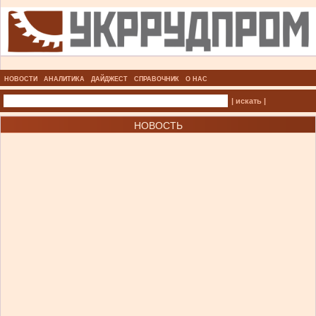
НОВОСТИ
АНАЛИТИКА
ДАЙДЖЕСТ
СПРАВОЧНИК
О НАС
| искать |
НОВОСТЬ