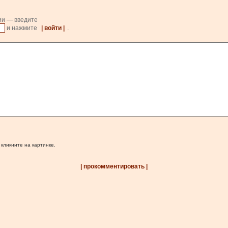
ии — введите
и нажмите
| войти |
.
 кликните на картинке.
| прокомментировать |