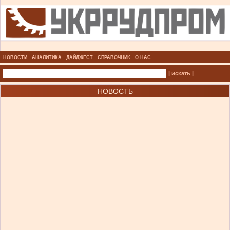
НОВОСТИ
АНАЛИТИКА
ДАЙДЖЕСТ
СПРАВОЧНИК
О НАС
| искать |
НОВОСТЬ