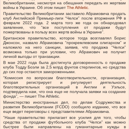
Великобритании, несмотря на обещания передать их жертвам
войны в Украине. Об этом пишет
The Athletic
.
Правительство Великобритании заставило Абрамовича продать
клуб Английской Премьер-лиги “Челси” после вторжения РФ в
феврале 2022 года. 2 марта того же года он обнародовал
заявление, что “все поступления от продажи будут
пожертвованы в пользу всех жертв войны в Украине”.
Британское правительство, которое тогда возглавлял Борис
Джонсон, назвало Абрамовича “прокремлевским олигархом” и
наложило на него санкции, заявив, что продажа “Челси”
возможна только при условии, что Абрамович не получит
личной выгоды от транзакции.
В мае 2022 года была достигнута договоренность о продаже
клуба Тодду Боэли за 2,5 млрд фунтов стерлингов, но средства
до сих пор остаются замороженными.
“Комиссия по вопросам благотворительности, организация,
которая регистрирует и регулирует деятельность
благотворительных организаций в Англии и Уэльсе,
подтвердила нам, что она еще не получала заявки на создание
фонда”, — пишет The Athletic.
Министерство иностранных дел, по делам Содружества и
развития Великобритании (FCDO) сообщило изданию, что все
еще ведет переговоры с представителями Абрамовича.
“Наше правительство прилагает все усилия для того, чтобы
средства от продажи футбольного клуба “Челси” как можно
быстрее были направлены на гуманитарные нужды в