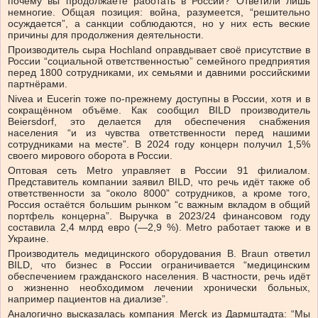
почему вы продолжаете работать в России? Ответили лишь
немногие. Общая позиция: война, разумеется, “решительно
осуждается”, а санкции соблюдаются, но у них есть веские
причины для продолжения деятельности.
Производитель сыра Hochland оправдывает своё присутствие в
России “социальной ответственностью” семейного предприятия
перед 1800 сотрудниками, их семьями и давними российскими
партнёрами.
Nivea и Eucerin тоже по-прежнему доступны в России, хотя и в
сокращённом объёме. Как сообщил BILD производитель
Beiersdorf, это делается для обеспечения снабжения
населения “и из чувства ответственности перед нашими
сотрудниками на месте”. В 2024 году концерн получил 1,5%
своего мирового оборота в России.
Оптовая сеть Metro управляет в России 91 филиалом.
Представитель компании заявил BILD, что речь идёт также об
ответственности за “около 8000” сотрудников, а кроме того,
Россия остаётся большим рынком “с важным вкладом в общий
портфель концерна”. Выручка в 2023/24 финансовом году
составила 2,4 млрд евро (—2,9 %). Metro работает также и в
Украине.
Производитель медицинского оборудования B. Braun ответил
BILD, что бизнес в России ограничивается “медицинским
обеспечением гражданского населения. В частности, речь идёт
о жизненно необходимом лечении хронически больных,
например пациентов на диализе”.
Аналогично высказалась компания Merck из Дармштадта: “Мы