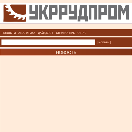
НОВОСТИ
АНАЛИТИКА
ДАЙДЖЕСТ
СПРАВОЧНИК
О НАС
| искать |
НОВОСТЬ