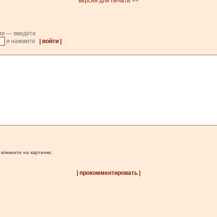
версия для печати >>
ии — введите
и нажмите
| войти |
.
 кликните на картинке.
| прокомментировать |