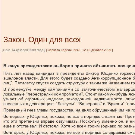
Закон. Один для всех
[11:36 14 декабря 2009 года ]
[
Зеркало недели, №48, 12-18 декабря 2009
]
В канун президентских выборов принято объявлять священ
Пять лет назад кандидат в президенты Виктор Ющенко торжест
эшелонов власти. Для этого будет создано Антикоррупционное
лиц”. Пятилетку спустя создать структуру с таким же названием 
В промежутке между кампаниями со взяточничеством на верши
локальные “перестрелки компроматом”. Стоит какому-нибудь яс
узнает об огромных наделах, закордонной недвижимости, пижо
внесенных в декларацию. “Лексусы”, “Вашероны” и “Бриони” “пос
Праведный гнев главы государства, на днях обрушенный им на г
Во-первых, у Ющенко, похоже, не все в порядке с памятью. Прет
кто эти претензии вправе озвучивать. Поскольку именно он, и 
еще и отстаивал. И отстоял. Хотя ко всем троим (однако по раз
Во-вторых, у Ющенко, похоже, не все в порядке со здравым смы