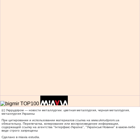
(c) Укррудпром — новости металлургии: цветная металлургия, черная металлургия,
металлургия Украины
При цитировании и использовании материалов ссылка на
www.ukrrudprom.ua
обязательна. Перепечатка, копирование или воспроизведение информации,
содержащей ссылку на агентства "Iнтерфакс-Україна", "Українськi Новини" в каком-либо
виде строго запрещены
Сделано в miavia estudia.