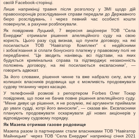
своїй Facebook-сторінці.
Лише наприкінці травня після розголосу у ЗМІ щодо дій
правоохоронців розслідування справи передали до Державного
бюро розслідувань, і через певний час особисті кошти
повернули, а рахунки розблокували.
Як повідомив Луцький, 7 вересня акціонери ТОВ “Села
Енерджи” отримали рішення апеляційного суду на свою
користь. Цього разу суд визнав, що пункти договору, на які
посилається ТОВ “Навігатор Комплект” є недійсними
і зобов’язання зі сплати бонусного платежу у правовому полі не
передбачені. “Це зводить нанівець всі підстави, на яких
будується кримінальна справа та підтверджує незаконність
положень договору, на які посилаються ексвласники”, —
говорить адвокат.
За його словами, рішення чинне та вже набрало силу, але у
колишніх власників родовища ще є можливість продовжувати
судову тяганину через касацію.
У телефонній розмові з репортером Forbes Олег Токар
повідомив, що поки не бачив повне рішення апеляційного суду.
“Мене дивує це рішення, я не розумію, які аргументи приймали
до уваги судді, котрі його виносили”, — сказав він. Ексвласники
планують продовжувати оскаржувати дії нових акціонерів у
відповідному судовому порядку.
Як Мазепа отримав газове родовище
Мазепа разом із партнерами
стали власниками ТОВ “Навігатор
Майницьке”
через ТОВ “Села Енерджи” наприкінці січня 2021