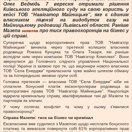
Олег Ведмідь 7 вересня отримали рішення
Київського апеляційного суду на свою користь у
кейсі ТОВ “Навігатор Майницьке”, яке є єдиним
власником ліцензії на видобуток газу на
Майницькому родовищі Львівської області. Раніше
Мазепа
про тиск правоохоронців на бізнес у
заявляв
цій справі.
Суперечка щодо корпоративних прав ТОВ “Навігатор
Майницьке” виникла через претензії колишніх власників
родовища Романа Кунцяка та Олега Токаря, які раніше
володіли ним через компанію ТОВ “Навігатор Комплект”. Вони
звернулися до Головного слідчого управління Національної
поліції України із заявою про те, що акціонери нового власника
ТОВ “Села Енерджи” привласнили чуже майно шляхом обману
та за попередньою змовою групи осіб.
Головна претензія — власники ТОВ “Села Енерджи” ніби не
сплатили бонусний платіж ексконтролерам родовища за
корпоративні права ТОВ “Навігатор Майницьке”. Нацполіція
відкрила кримінальну справу, кваліфікувавши такі дії Мазепи та
партнерів як злочин.
У чому полягає конфлікт та чому у ньому зʼявилися
правоохоронці?
Справа Мазепи: тиск на бізнес чи кримінал
Ексвласники вже судилися з Мазепою щодо несплати бонусного
платежу та вимагали повернути собі 61% корпоративних прав