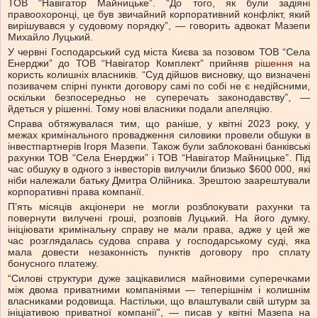
ТОВ “Навігатор Майницьке”. “До того, як були задіяні
правоохоронці, це був звичайний корпоративний конфлікт, який
вирішувався у судовому порядку”, — говорить адвокат Мазепи
Михайло Луцький.
У червні Господарський суд міста Києва за позовом ТОВ “Села
Енерджи” до ТОВ “Навігатор Комплект” прийняв
рішення
на
користь колишніх власників. “Суд дійшов висновку, що визначені
позивачем спірні пункти договору самі по собі не є недійсними,
оскільки безпосередньо не суперечать законодавству”, —
йдеться у рішенні. Тому нові власники подали апеляцію.
Справа обтяжувалася тим, що раніше, у квітні 2023 року, у
межах кримінального провадження силовики провели обшуки в
інвестпартнерів Ігоря Мазепи. Також були заблоковані банківські
рахунки ТОВ “Села Енерджи” і ТОВ “Навігатор Майницьке”. Під
час обшуку в одного з інвесторів вилучили близько $600 000, які
ніби належали батьку Дмитра Олійника. Зрештою заарештували
корпоративні права компанії.
Пʼять місяців акціонери не могли розблокувати рахунки та
повернути вилучені гроші, розповів Луцький. На його думку,
ініціювати кримінальну справу не мали права, адже у цей же
час розглядалась судова справа у господарському суді, яка
мала довести незаконність пунктів договору про сплату
бонусного платежу.
“Силові структури дуже зацікавилися майновими суперечками
між двома приватними компаніями — теперішнім і колишнім
власниками родовища. Настільки, що влаштували свій штурм за
ініціативою приватної компанії”, — писав у квітні Мазепа на