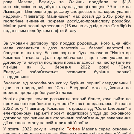
року. Мазепа, Ведмідь та Олійник придбали за
$1,8
млн
ліцензію на видобуток газу на ділянці площею 79 кв. км на
Львівщині. Відповідно до реєстру спецдозволів на користування
надрами, “Навігатор Майницьке” має дозвіл до 2036 року на
геологічне вивчення, зокрема дослідно-промислову розробку,
Майницької площі вуглеводнів (16 км на схід від міста Самбір) із
подальшим видобутком нафти й газу.
За умовами договору про продаж родовища, його ціна ніби
мала складатися з двох платежів — базової вартості та
бонусного платежу. Базова вартість була сплачена “Навігатор
Комплект” вчасно. Далі передбачалося, що після укладення
договору та набуття покупцем права власності на частку (але не
пізніше як 31 березня 2022 року) “Села
Енерджи” зобовʼязується розпочати буріння першої
свердловини.
Залежно від геологічного успіху буріння першої свердловини і
ціни на природний газ “Села Енерджи” мала здійснити на
користь продавця бонусний платіж.
Нові акціонери почали розвивати газовий бізнес, хоча вийти на
промислові виробничі потужності їм так і не вдавалось. У травні
2022 року “Навігатор Комплект” отримав від “Села Енерджи” в
електронному варіанті проєкт додаткової угоди до основного
договору про зупинення сторонами зобовʼязань до завершення
дії воєнного стану на всій території України.
У жовтні 2022 року в інтервʼю
Forbes
Мазепа серед основних
перепон для розвитку цього бізнесу називав відсутність в Україні