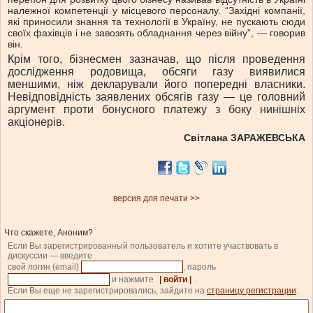
належної компетенції у місцевого персоналу. “Західні компанії,
які приносили знання та технології в Україну, не пускають сюди
своїх фахівців і не завозять обладнання через війну”, — говорив
він.
Крім того, бізнесмен зазначав, що після проведення
дослідження родовища, обсяги газу виявилися
меншими, ніж декларували його попередні власники.
Невідповідність заявлених обсягів газу — це головний
аргумент проти бонусного платежу з боку нинішніх
акціонерів.
Світлана ЗАРАЖЕВСЬКА
версия для печати >>
Что скажете, Аноним?
Если Вы зарегистрированный пользователь и хотите участвовать в
дискуссии — введите
свой логин (email)
, пароль
и нажмите
| войти |
.
Если Вы еще не зарегистрировались, зайдите на
страницу регистрации
.