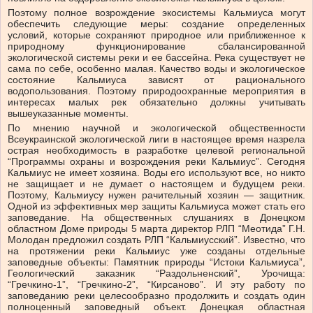
Поэтому полное возрождение экосистемы Кальмиуса могут
обеспечить следующие меры: создание определенных
условий, которые сохраняют природное или приближенное к
природному функционирование сбалансированной
экологической системы реки и ее бассейна. Река существует не
сама по себе, особенно малая. Качество воды и экологическое
состояние Кальмиуса зависят от рационального
водопользования. Поэтому природоохранные мероприятия в
интересах малых рек обязательно должны учитывать
вышеуказанные моменты.
По мнению научной и экологической общественности
Всеукраинской экологической лиги в настоящее время назрела
острая необходимость в разработке целевой региональной
“Программы охраны и возрождения реки Кальмиус”. Сегодня
Кальмиус не имеет хозяина. Воды его используют все, но никто
не защищает и не думает о настоящем и будущем реки.
Поэтому, Кальмиусу нужен рачительный хозяин — защитник.
Одной из эффективных мер защиты Кальмиуса может стать его
заповедание. На общественных слушаниях в Донецком
областном Доме природы 5 марта директор РЛП “Меотида” Г.Н.
Молодан предложил создать РЛП “Кальмиусский”. Известно, что
на протяжении реки Кальмиус уже созданы отдельные
заповедные объекты: Памятник природы “Истоки Кальмиуса”,
Геологический заказник “Раздольненский”, Урочища:
“Гречкино-1”, “Гречкино-2”, “Кирсаново”. И эту работу по
заповеданию реки целесообразно продолжить и создать один
полноценный заповедный объект. Донецкая областная