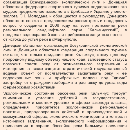
организация Всеукраинской экологической лиги и Донецкая
областная федерация спортивного туризма поддерживают это
мудрое предложение известного в Донбассе и Украине ученого-
эколога Г.Н. Молодана и обращаются к руководству Донецкого
областного совета с предложением рассмотреть и поддержать
вопрос о создании в 2008 году на всем протяжении реки
регионального ландшафтного парка “Кальмиусский”, в
пределах водоохранной зоны и прибрежных защитных полос —
от истока до устья реки в г.Мариуполе.
Донецкая областная организация Всеукраинской экологической
лиги и Донецкая областная федерация спортивного туризма
считают, что только придание реке Кальмиус, этому ценному
природному водному объекту нашего края, заповедного статуса
позволит спасти реку от окончательного загрязнения и
истощения, а также защитит стратегический государственный
водный объект от посягательства захватывать реку и ее
водоохранные зоны и прибрежные полосы под “дикую”
застройку, от ограждения заборами и распашку до уреза воды
фермерскими хозяйствами.
Экологическое состояние бассейна реки Кальмиус требует
внимания и усиления действий на государственном,
региональном и местном уровнях, в сферах законодательства,
определения приоритетов экологической региональной
политики, природоохранных действий в производственной и
коммунальной сферах, экологического мониторинга и контроля
источников загрязнения, экологического информирования и
привлечения к охране бассейна реки Кальмиус населения