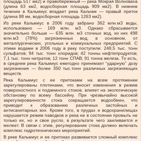
площадь 517 км2) и правобережный — река Мокрая Волноваха
(длина 63 км2, водосборная площадь 909 км2). В нижнем
течении в Кальмиус впадает река Кальчик — правый приток
(длина 88 км, водосборная площадь 1263 км2).
Из реки Кальмиус в 2006 году забрано 362 млн.м3 воды,
использовано — 169 млн. м3. Однако сбрасывается
значительно больше — 635 млн. м3 сточных вод, из них 498
млн.м3 (78%) загрязненных вод, в основном, от
металлургических, угольных и коммунальных предприятий. С
этими водами в 2006 году в реку поступили: 248,5 тыс. тонн
сульфатов; 94 тыс. тонн хлоридов; 42 тонны нефтепродуктов;
7,1 тыс. тонн нитратов; 12 тонн СПАВ; 91 тонна железа. То есть,
в среднем река Кальмиус ежегодно принимает “ударную” дозу
загрязнения — более 350 тыс.тонн различных загрязняющих
веществ.
Река Кальмиус с ее притоками на всем протяжении
зарегулированы плотинами, что вносит изменения в режим
поверхностного и подземного стоков, влияет на экологическую
обстановку по всему бассейну. При чрезвычайно высокой
зарегулированности стока сокращается водообмен, что
приводит к образованию различных застойных и
антисанитарных зон. Кроме того, в прудах и водохранилищах
нарушается режим паводков и река не в состоянии промыть не
только их, но и свое русло, в результате чего заиливается и
мелеет. В связи с этим, регулирование стока должно включать
комплекс гидротехнических мероприятий.
В реке Кальмиус и ее притоках развивается сложный комплекс