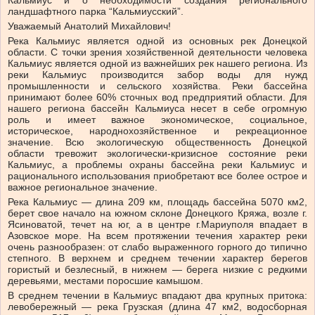
Кальмиус и о необходимости создания регионального
ландшафтного парка “Кальмиусский”.
Уважаемый Анатолий Михайлович!
Река Кальмиус является одной из основных рек Донецкой
области. С точки зрения хозяйственной деятельности человека
Кальмиус является одной из важнейших рек нашего региона. Из
реки Кальмиус производится забор воды для нужд
промышленности и сельского хозяйства. Реки бассейна
принимают более 60% сточных вод предприятий области. Для
нашего региона бассейн Кальмиуса несет в себе огромную
роль и имеет важное экономическое, социальное,
историческое, народнохозяйственное и рекреационное
значение. Всю экологическую общественность Донецкой
области тревожит экологически-кризисное состояние реки
Кальмиус, а проблемы охраны бассейна реки Кальмиус и
рационального использования приобретают все более острое и
важное региональное значение.
Река Кальмиус — длина 209 км, площадь бассейна 5070 км2,
берет свое начало на южном склоне Донецкого Кряжа, возле г.
Ясиноватой, течет на юг, а в центре г.Мариуполя впадает в
Азовское море. На всем протяжении течения характер реки
очень разнообразен: от слабо выраженного горного до типично
степного. В верхнем и среднем течении характер берегов
гористый и безлесный, в нижнем — берега низкие с редкими
деревьями, местами поросшие камышом.
В среднем течении в Кальмиус впадают два крупных притока:
левобережный — река Грузская (длина 47 км2, водосборная