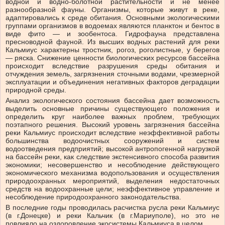
водной и водно-болотной растительности и не менее
разнообразной фауны. Организмы, которые живут в реке,
адаптировались к среде обитания. Основными экологическими
группами организмов в водоемах являются планктон и бентос в
виде фито — и зообентоса. Гидрофауна представлена
пресноводной фауной. Из высших водных растений для реки
Кальмиус характерны тростник, рогоз, роголистные, у берегов
— ряска. Снижение ценности биологических ресурсов бассейна
происходит вследствие разрушения среды обитания и
отчуждения земель, загрязнения сточными водами, чрезмерной
эксплуатации и объединения негативных факторов деградации
природной среды.
Анализ экологического состояния бассейна дает возможность
выделить основные причины существующего положения и
определить круг наиболее важных проблем, требующих
поэтапного решения. Высокий уровень загрязнения бассейна
реки Кальмиус происходит вследствие неэффективной работы
большинства водоочистных сооружений и систем
водоотведения предприятий; высокой антропогенной нагрузкой
на бассейн реки, как следствие экстенсивного способа развития
экономики; несовершенство и несоблюдение действующего
экономического механизма водопользования и осуществления
природоохранных мероприятий, выделения недостаточных
средств на водоохранные цели; неэффективное управление и
несоблюдение природоохранного законодательства.
В последние годы проводилась расчистка русла реки Кальмиус
(в г.Донецке) и реки Кальчик (в г.Мариуполе), но это не
повлияло на оздоровление экосистемы Кальмиуса в целом.