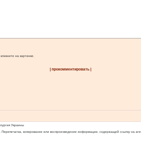
 кликните на картинке.
| прокомментировать |
ллургия Украины
 Перепечатка, копирование или воспроизведение информации, содержащей ссылку на агентс