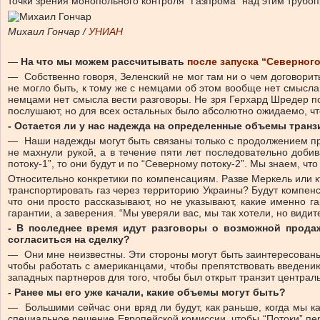
точки зрения монопольного контроля “Газпрома” над этим трубо
Михаил Гончар /
УНИАН
—
На что мы можем рассчитывать
после запуска “Северного
— Собственно говоря, Зеленский не мог там ни о чем договорит
не могло быть, к тому же с немцами об этом вообще нет смысла 
немцами нет смысла вести разговоры. Не зря Герхард Шредер пос
послушают, но для всех остальных было абсолютно ожидаемо, что
- Остается ли у нас надежда на определенные объемы транз
— Наши надежды могут быть связаны только с продолжением прот
не махнули рукой, а в течение пяти лет последовательно добив
потоку-1”, то они будут и по “Северному потоку-2”. Мы знаем, что
Относительно конкретики по компенсациям. Разве Меркель или кт
транспортировать газ через территорию Украины? Будут компенс
что они просто рассказывают, но не указывают, какие именно га
гарантии, а заверения. “Мы уверяли вас, мы так хотели, но вид
- В последнее время идут разговоры о возможной продаже
согласиться на сделку?
— Они мне неизвестны. Эти стороны могут быть заинтересованы, 
чтобы работать с американцами, чтобы препятствовать введени
западных партнеров для того, чтобы был открыт транзит централь
- Ранее мы его уже качали, какие объемы могут быть?
— Большими сейчас они вряд ли будут, как раньше, когда мы к
специальное решение Европейской комиссии, чтобы “Потоки” пер