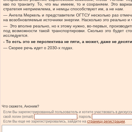
кво по транзиту. То, что мы имеем, то и сохраняем. Это вариа
стратегия неприемлема, и немцы способствуют им, а не нам.
— Ангела Меркель и представители ОГТСУ несколько раз отмеча
на возобновляемые источники энергии. Насколько это реально и 
— Это вполне реально, но к этому нужно, во-первых, производит
под возможности такой транспортировки. Сколько это будет сто
исследуется.
- То есть это не перспектива не пяти, а может, даже не десят
— Скорее речь идет о 2030-х годах.
Что скажете, Аноним?
Если Вы зарегистрированный пользователь и хотите участвовать в дискусс
свой логин (email)
, пароль
Если Вы еще не зарегистрировались, зайдите на
страницу регистрации
.