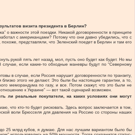
зультатов визита президента в Берлин?
а” о важности этой поездки. Никакой договоренности в принципе
 работал с американцами? Потому что они давно убедились, что с
 похоже, представляли, что Зеленский поедет в Берлин и там его
ь рукой пять лет назад, мол, пусть оно будет как будет. Но мы
 В случае, если какие-то обходные маневры будут по “Северному
товы в случае, если Россия нарушит договоренности по транзиту,
близко этого не делают. Это были бы настоящие гарантии, а то,
кого меморандума по газу, и все. Потом скажут, что это были не
о отношению к Украине” — вот такой сценарий возможен.
сть ли реальные покупатели, на каких условиях они могут
ю, что кто-то будет рисковать. Здесь вопрос заключается в том,
ческой воли Брюсселя для давления на Россию со стороны наших
 до 25 млрд кубов, я думаю. Для нас лучшим вариантом было бы
ком” использовались на 50% мощности. Тогда сохранится статус-