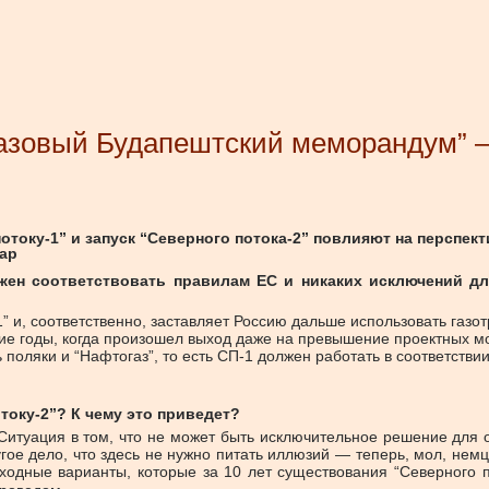
“газовый Будапештский меморандум”
току-1” и запуск “Северного потока-2” повлияют на перспекти
чар
жен соответствовать правилам ЕС и никаких исключений дл
1” и, соответственно, заставляет Россию дальше использовать газ
ние годы, когда произошел выход даже на превышение проектных м
ь поляки и “Нафтогаз”, то есть СП-1 должен работать в соответстви
току-2”? К чему это приведет?
Ситуация в том, что не может быть исключительное решение для 
угое дело, что здесь не нужно питать иллюзий — теперь, мол, нем
бходные варианты, которые за 10 лет существования “Северного 