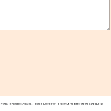
тва "Iнтерфакс-Україна", "Українськi Новини" в каком-либо виде строго запрещены