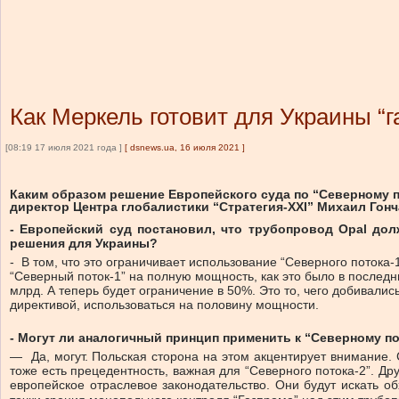
Как Меркель готовит для Украины 
[08:19 17 июля 2021 года ]
[
dsnews.ua, 16 июля 2021
]
Каким образом решение Европейского суда по “Северному по
директор Центра глобалистики “Стратегия-ХХI” Михаил Гон
- Европейский суд постановил, что трубопровод Opal дол
решения для Украины?
- В том, что это ограничивает использование “Северного потока-
“Северный поток-1” на полную мощность, как это было в послед
млрд. А теперь будет ограничение в 50%. Это то, чего добивалис
директивой, использоваться на половину мощности.
- Могут ли аналогичный принцип применить к “Северному по
— Да, могут. Польская сторона на этом акцентирует внимание. 
тоже есть прецедентность, важная для “Северного потока-2”. Др
европейское отраслевое законодательство. Они будут искать о