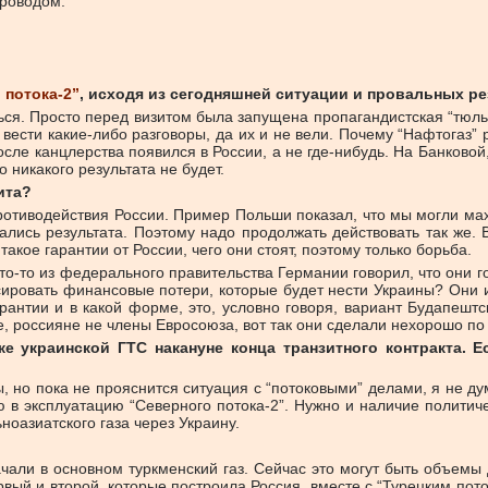
проводом.
 потока-2”
, исходя из сегодняшней ситуации и провальных ре
ься. Просто перед визитом была запущена пропагандистская “тюльк
вести какие-либо разговоры, да их и не вели. Почему “Нафтогаз”
ле канцлерства появился в России, а не где-нибудь. На Банковой,
 никакого результата не будет.
ита?
иводействия России. Пример Польши показал, что мы могли махнут
ались результата. Поэтому надо продолжать действовать так же.
 такое гарантии от России, чего они стоят, поэтому только борьба.
о-то из федерального правительства Германии говорил, что они го
ировать финансовые потери, которые будет нести Украины? Они и 
рантии и в какой форме, это, условно говоря, вариант Будапештс
ите, россияне не члены Евросоюза, вот так они сделали нехорошо п
 украинской ГТС накануне конца транзитного контракта. Е
но пока не прояснится ситуация с “потоковыми” делами, я не дума
ю в эксплуатацию “Северного потока-2”. Нужно и наличие полити
ноазиатского газа через Украину.
ачали в основном туркменский газ. Сейчас это могут быть объемы
вый и второй, которые построила Россия, вместе с “Турецким пото