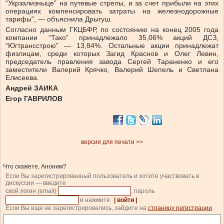
“Укрзализныце” на путевые стрелы, и за счет прибыли на этих
операциях компенсировать затраты на железнодорожные
тарифы”, — объяснила Дрыгуш.
Согласно данным ГКЦБФР, по состоянию на конец 2005 года
компании “Тако” принадлежало 35,06% акций ДСЗ,
“Югтрансстрою” — 13,84%. Остальные акции принадлежат
физлицам, среди которых Загид Краснов и Олег Левин,
председатель правления завода Сергей Тараненко и его
заместители Валерий Крячко, Валерий Шепель и Светлана
Елисеева.
Андрей ЗАИКА
Егор ГАВРИЛОВ
версия для печати >>
Что скажете, Аноним?
Если Вы зарегистрированный пользователь и хотите участвовать в
дискуссии — введите
свой логин (email)
, пароль
и нажмите
| войти |
.
Если Вы еще не зарегистрировались, зайдите на
страницу регистрации
.