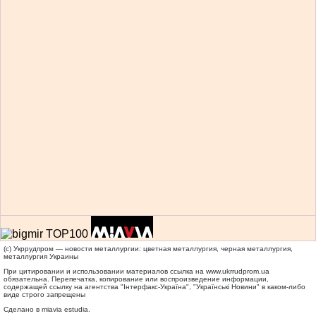
(c) Укррудпром — новости металлургии: цветная металлургия, черная металлургия,
металлургия Украины
При цитировании и использовании материалов ссылка на
www.ukrrudprom.ua
обязательна. Перепечатка, копирование или воспроизведение информации,
содержащей ссылку на агентства "Iнтерфакс-Україна", "Українськi Новини" в каком-либо
виде строго запрещены
Сделано в miavia estudia.