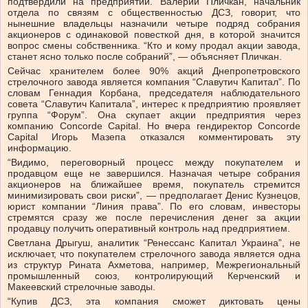
подтвердили на предприятии. Валерий Пличкан, начальник
отдела по связям с общественностью ДСЗ, говорит, что
нынешние владельцы назначили четыре подряд собрания
акционеров с одинаковой повесткой дня, в которой значится
вопрос смены собственника. “Кто и кому продал акции завода,
станет ясно только после собраний”, — объясняет Пличкан.
Сейчас хранителем более 90% акций Днепропетровского
стрелочного завода является компания “Славутич Капитал”. По
словам Геннадия Корбана, председателя наблюдательного
совета “Славутич Капитала”, интерес к предприятию проявляет
группа “Форум”. Она скупает акции предприятия через
компанию Concorde Capital. Но вчера гендиректор Concorde
Capital Игорь Мазепа отказался комментировать эту
информацию.
“Видимо, переговорный процесс между покупателем и
продавцом еще не завершился. Назначая четыре собрания
акционеров на ближайшее время, покупатель стремится
минимизировать свои риски”, — предполагает Денис Кузнецов,
юрист компании “Линия права”. По его словам, инвесторы
стремятся сразу же после перечисления денег за акции
продавцу получить оперативный контроль над предприятием.
Светлана Дрыгуш, аналитик “Ренессанс Капитал Украина”, не
исключает, что покупателем стрелочного завода является одна
из структур Рината Ахметова, например, Межрегиональный
промышленный союз, контролирующий Керченский и
Макеевский стрелочные заводы.
“Купив ДСЗ, эта компания сможет диктовать цены