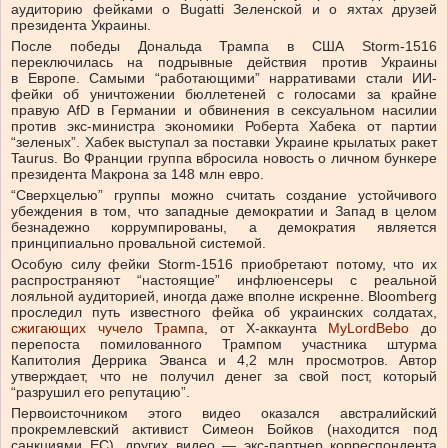
аудиторию фейками о Bugatti Зеленской и о яхтах друзей
президента Украины.
После победы Дональда Трампа в США Storm-1516
переключилась на подрывные действия против Украины
в Европе. Самыми “работающими” нарративами стали ИИ-
фейки об уничтожении бюллетеней с голосами за крайне
правую AfD в Германии и обвинения в сексуальном насилии
против экс-министра экономики Роберта Хабека от партии
“зеленых”. Хабек выступал за поставки Украине крылатых ракет
Taurus. Во Франции группа вбросила новость о личном бункере
президента Макрона за 148 млн евро.
“Сверхцелью” группы можно считать создание устойчивого
убеждения в том, что западные демократии и Запад в целом
безнадежно коррумпированы, а демократия является
принципиально провальной системой.
Особую силу фейки Storm-1516 приобретают потому, что их
распространяют “настоящие” инфлюенсеры с реальной
лояльной аудиторией, иногда даже вполне искренне. Bloomberg
проследил путь известного фейка об украинских солдатах,
сжигающих чучело Трампа
, от X-аккаунта
MyLordBebo
до
перепоста помилованного Трампом участника штурма
Капитолия Деррика Эванса и 4,2 млн просмотров. Автор
утверждает, что не получил денег за свой пост, который
“разрушил его репутацию”.
Первоисточником этого видео оказался австралийский
прокремлевский активист Симеон Бойков (находится под
санкциями ЕС), других видео — экс-партнер корреспондента