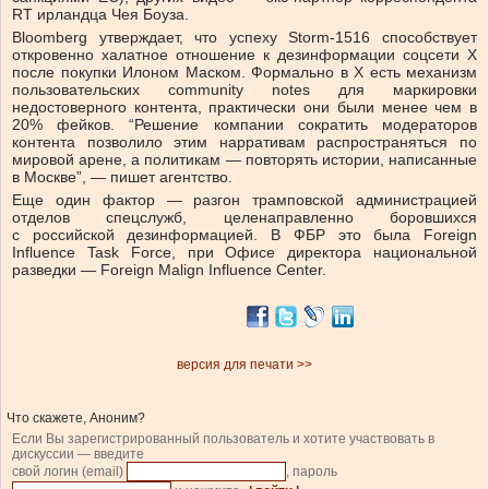
RT ирландца Чея Боуза.
Bloomberg утверждает, что успеху Storm-1516 способствует
откровенно халатное отношение к дезинформации соцсети X
после покупки Илоном Маском. Формально в X есть механизм
пользовательских community notes для маркировки
недостоверного контента, практически они были менее чем в
20% фейков. “Решение компании сократить модераторов
контента позволило этим нарративам распространяться по
мировой арене, а политикам — повторять истории, написанные
в Москве”, — пишет агентство.
Еще один фактор — разгон трамповской администрацией
отделов спецслужб, целенаправленно боровшихся
с российской дезинформацией. В ФБР это была Foreign
Influence Task Force, при Офисе директора национальной
разведки — Foreign Malign Influence Center.
версия для печати >>
Что скажете, Аноним?
Если Вы зарегистрированный пользователь и хотите участвовать в
дискуссии — введите
свой логин (email)
, пароль