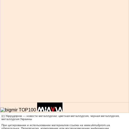
(c) Укррудпром — новости металлургии: цветная металлургия, черная металлургия,
металлургия Украины
При цитировании и использовании материалов ссылка на
www.ukrrudprom.ua
обязательна. Перепечатка, копирование или воспроизведение информации,