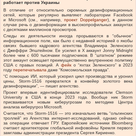
работает против Украины
В отличие от относительно скромных дезинформационных
сетей, которые регулярно выявляют лаборатории Facebook
и Microsoft (см., например,
проект Doppelganger
), в данном
случае речь о дезинформации в высокопрофильных аккаунтах
с десятками миллионов просмотров.
Следы их деятельности иногда прорываются в “обычное”
информационное поле, как было с недавней историей о якобы
связях бывшего кадрового агентства Владимира Зеленского
с Джеффри Эпштейном. Ее усилил в Х аккаунт Jonny Midnight
более чем с 600 тысячами подписчиков. В “штатном” режиме
этот аккаунт освещает преимущественно внутреннюю политику
США с правых позиций. А
фейк
о “яхтах Зеленского” в 2023
году
перепечатывала
даже “Комсомольская правда”.
“С помощью ИИ, который ускорил цикл производства и уронил
цены, Storm-1516 превратился в конвейер золотого века
дезинформации”, — пишет агентство.
Проект впервые идентифицировали исследователи Clemson
University в США в конце 2023 года. Вообще ник Storm
присваивается новым киберугрозам по методике Центра
анализа киберугроз Microsoft.
Считается, что Storm-1516 — это изначально ветвь “ольгинских
троллей” из Агентства интернет-исследований, однако сейчас
за операции отвечает ГРУ. Европейские источники Bloomberg
считают архитектором глобальной инфовойны Кремля первого
замглавы администрации президента Сергея Кириенко.