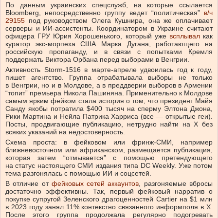
По данным украинских спецслужб, на которые ссылается
Bloomberg, непосредственно группу ведет “политическая”
в/ч
29155
под руководством Олега Кушнира, она же оплачивает
серверы и ИИ-ассистенты. Координатором в Украине считают
офицера ГРУ Юрия Хорошенького, который уже
всплывал
как
куратор экс-морпеха США Марка Дугана, работающего на
российскую пропаганду, и в связи с попытками Кремля
поддержать Виктора Орбана перед выборами в Венгрии.
Активность Storm-1516 в марте-апреле удвоилась год к году,
пишет агентство. Группа отрабатывала выборы не только
в Венгрии, но и в Молдове, а в преддверии выборов в Армении
“топит” премьера Никола Пашиняна. Применительно к Молдове
самым ярким фейком стала история о том, что президент Майя
Санду якобы потратила $400 тысяч на сперму Элтона Джона,
Рики Мартина и Нейла Патрика Харриса (все — открытые геи).
Посты, продвигающие публикацию, нетрудно найти на X без
всяких указаний на недостоверность.
Схема проста: в фейковом или фринж-СМИ, например
ближневосточном или африканском, размещается публикация,
которая затем “отмывается” с помощью претендующего
на статус настоящего СМИ издания типа DC Weekly. Уже потом
тема разгонялась с помощью ИИ и соцсетей.
В отличие от
фейковых сетей аккаунтов
, разгоняемые вбросы
достаточно эффективны. Так, первый фейковый нарратив о
покупке супругой Зеленского драгоценностей Cartier на $1 млн
в 2023 году занял 11% контекстно связанного информполя в X.
После этого группа продолжала регулярно подогревать