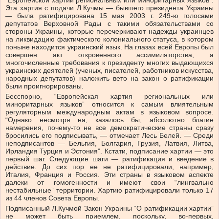
“Европейской хартии региональных или миноритарных языков”.
Эта хартия с подачи Л.Кучмы — бывшего президента Украины
— была ратифицирована 15 мая 2003 г. 249-ю голосами
депутатов Верховной Рады с такими обязательствами со
стороны Украины, которые перечеркивают надежды украинцев
на ликвидацию фактического колониального статуса, в котором
поныне находится украинский язык. На глазах всей Европы был
совершен акт откровенного ассимиляторства, а
многочисленные требования к президенту многих выдающихся
украинских деятелей (ученых, писателей, работников искусства,
народных депутатов) наложить вето на закон о ратификации
были проигнорированы.
Бесспорно, “Европейская хартия региональных или
миноритарных языков” относится к самым влиятельным
регуляторным международным актам в языковом вопросе.
“Однако несмотря на, казалось бы, абсолютно благие
намерения, почему-то не все демократические страны сразу
бросились его подписывать, — отмечает Лесь Белей. — Среди
неподписантов — Бельгия, Болгария, Грузия, Латвия, Литва,
Ирландия Турция и Эстония”. Кстати, подписание хартии — это
первый шаг. Следующие шаги — ратификация и введение в
действие. До сих пор ее не ратифицировали, например,
Италия, Франция и Россия. Эти страны в языковом аспекте
далеки от гомогенности и имеют свои “лингвально
нестабильные” территории. Хартию ратифицировали только 17
из 44 членов Совета Европы.
Подписанный Л.Кучмой Закон Украины “О ратификации хартии”
не может быть приемлем, поскольку, во-первых,