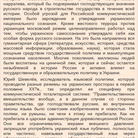
нарратива, который бы подчеркивал господствующее значение
русского народа в строительстве государства в течение всей
истории. Особой угрозой для Российской коммунистической
империи было зарождение и утверждение украинского
национального сознания. Кроме жестокого террора против
украинцев московский режим целенаправленно работал над
тем, чтобы украинское самосознание утверждало себя как
особая форма русского сознания. На это была направлена вся
гуманитарная сфера (литература, искусство, история, средства
массовой информации, образование, наука), которая стала
мощным средством государственной политики и манипуляции
сознанием населения. Многие поколения, миллионы людей
были воспитаны на циничной лжи, которая и сейчас остается
незыблемой в истории России и активно влияет на
государственную и образовательную политику в Украине.
Юрий Шевелёв, исследователь языковой политики, которую
проводили разные режимы на украинских просторах в первой
половине ХХ?в., так определял ее специфику при
коммунистической тоталитарной системе: “Правительственное
вмешательство вообще, а в данном случае со стороны
правительства, где господствовали русские, во внутренние
законы языка было советским изобретением и новостью. Ни
поляки, ни румыны, ни чехи к этому не прибегали. Как не
прибегала и царская администрация дореволюционной России.
Они все ограничивались мерами внешнего давления:
запрещали употреблять украинский язык публично, полностью
или частично; навязывая государственный язык через