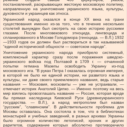
постановлений, раскрывающих жестокую московскую политику,
направленную на уничтожение украинского языка, культуры,
духовности и украинцев как этноса.
Украинский народ оказался в конце ХХ века на грани
существования именно из-за того, что в течение нескольких
столетий вынужден был смотреть на свою историю русскими
глазами. После многовекового этноцида, лингвоцида и
спланированного в Москве Голодомора (геноцида. — В.Л.) 1932
—1933 годов он должен был раствориться в так называемой
“единой исторической общности — советском народе”.
Уничтожение украинского народа приобрело системный,
комплексный характер сразу после поражения шведско-
украинского войска под Полтавой в 1709 г. — отчаянной
попытки гетмана Мазепы освободить Украину из-под
московского ига. “В руках Петра І оказалась огромная империя,
в которой не было ни единой истории, ни развитого языка и
культуры, ни даже своего приемлемого названия, ведь старые
названия — Московия, московиты — уже не устраивали, —
отмечает историк Анатолий Ципко. — Именно поэтому на весь
мир взялись провозглашать название — Россия, которая вроде
бы прямая наследница Киевской Руси (древнеукраинского
государства. — В.Л.), а народ метрополии был назван
“русским”, “славянским”. В действительности проблема для
Москвы оставалась. Она состояла в том, что в библиотеках
монастырей и учебных заведений, в разных архивах Украины
было огромное количество летописей, хроник и других
раритетов, содержание которых абсолютно противоречило