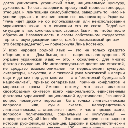
дотла уничтожить украинский язык, национальную культуру,
духовность. То есть завершить преступный процесс геноцида,
этноцида и лингвоцида самоубийством, завершить то, чего не
успели сделать в течение веков все колонизаторы Украины.
“Речь идет даже не об использовании или неиспользовании
украинского языка, а о сживании его со света. Подобные
ситуации в постколониальных странах были, но чтобы после
обретения Независимости в своем собственном государстве
терпеть такую дискриминацию, такой нескрываемый цинизм —
это беспрецедентно”, — подчеркнула Лина Костенко.
У всех народов родной язык — это не только средство
общения, это — Дом бытия, это — национальная сущность. В
Украине украинский язык — это, к сожалению, для многих
фактор отчуждения. Не интеллектуальное достояние столетий,
не средство взаимопонимания, не первоэлемент культуры,
литературы, искусства, а с тяжелой руки московской империи
еще и до сих пор для многих — это “оголтелый буржуазный
национализм”, признак сепаратизма, причина конфликтов и
моральных травм. Именно потому, что язык является
своеобразным синтезом всего национального, единственным
фактором украинской национальной идентичности, “языковой
вопрос неминуемо перестает быть только лингвистическим
вопросом, или, лучше сказать, непосредственно
лингвистическим, а становится также, и часто прежде всего,
вопросом политическим, социальным и культурным”, —
подчеркивал Юрий Шевелёв. — Это явление ярче всего видно в
истории русификации украинцев. Царский и коммунистический
режимы создали свыше 400 циркуляров, указов,