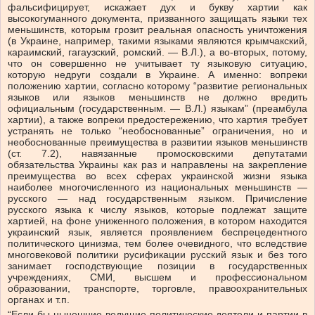
фальсифицирует, искажает дух и букву хартии как
высокогуманного документа, призванного защищать языки тех
меньшинств, которым грозит реальная опасность уничтожения
(в Украине, например, такими языками являются крымчакский,
караимский, гагаузский, ромский. — В.Л.), а во-вторых, потому,
что он совершенно не учитывает ту языковую ситуацию,
которую недруги создали в Украине. А именно: вопреки
положению хартии, согласно которому “развитие региональных
языков или языков меньшинств не должно вредить
официальным (государственным. — В.Л.) языкам” (преамбула
хартии), а также вопреки предостережению, что хартия требует
устранять не только “необоснованные” ограничения, но и
необоснованные преимущества в развитии языков меньшинств
(ст. 7.2), навязанные промосковскими депутатами
обязательства Украины как раз и направлены на закрепление
преимущества во всех сферах украинской жизни языка
наиболее многочисленного из национальных меньшинств —
русского — над государственным языком. Причисление
русского языка к числу языков, которые подлежат защите
хартией, на фоне униженного положения, в котором находится
украинский язык, является проявлением беспрецедентного
политического цинизма, тем более очевидного, что вследствие
многовековой политики русификации русский язык и без того
занимает господствующие позиции в государственных
учреждениях, СМИ, высшем и профессиональном
образовании, транспорте, торговле, правоохранительных
органах и т.п.
“Если бы нынешние ведущие политические деятели и партии в