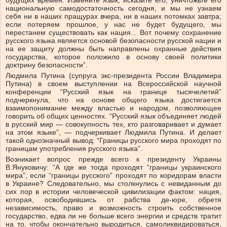
будущих времен. Измените язык, исказите его, уничтожьте его
национальную самодостаточность сегодня, и мы не узнаем
себя ни в наших пращурах вчера, ни в наших потомках завтра;
если потеряем прошлое, у нас не будет будущего, мы
перестанем существовать как нация... Вот почему сохранение
русского языка является основой безопасности русской нации и
на ее защиту должны быть направлены охранные действия
государства, которое положило в основу своей политики
доктрину безопасности”.
Людмила Путина (супруга экс-президента России Владимира
Путина) в своем выступлении на Всероссийской научной
конференции “Русский язык на границе тысячелетий”
подчеркнула, что на основе общего языка достигается
взаимопонимание между властью и народом, позволяющее
говорить об общих ценностях. “Русский язык объединяет людей
в русский мир — совокупность тех, кто разговаривает и думает
на этом языке”, — подчеркивает Людмила Путина. И делает
такой однозначный вывод: “Границы русского мира проходят по
границам употребления русского языка”.
Возникает вопрос прежде всего к президенту Украины
В.Януковичу: “А где же тогда проходят “границы украинского
мира”, если “границы русского” проходят по коридорам власти
в Украине? Следовательно, мы столкнулись с невиданным до
сих пор в истории человеческой цивилизации фактом: нация,
которая, освободившись от рабства де-юре, обретя
независимость, право и возможность строить собственное
государство, едва ли не больше всего энергии и средств тратит
на то, чтобы окончательно выродиться, самоликвидироваться,