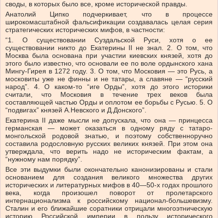
своды, в которых было все, кроме исторической правды.
Анатолий Ципко подчеркивает, что в процессе
широкомасштабной фальсификации создавалась целая серия
стратегических исторических мифов, в частности:
“1. О существовании Суздальской Руси, хотя о ее
существовании никто до Екатерины ІІ не знал. 2. О том, что
Москва была основана при участии киевских князей, хотя до
этого было известно, что основали ее по воле ордынского хана
Мингу-Гирея в 1272 году. 3. О том, что Московия — это Русь, а
московиты уже не финны и не татары, а славяне — “русский
народ”. 4. О каком-то “иге Орды”, хотя до этого историки
считали, что Московия в течение трех веков была
составляющей частью Орды и оплотом ее борьбы с Русью. 5. О
“подвигах” князей А.Невского и Д.Донского”.
Екатерина ІІ даже мысли не допускала, что она — принцесса
германская — может оказаться в одному ряду с татаро-
монгольской родовой знатью, и поэтому собственноручно
составила родословную русских великих князей. При этом она
утверждала, что верить надо не историческим фактам, а
“нужному нам порядку”.
Все эти выдумки были окончательно канонизированы и стали
основанием для создания великого множества других
исторических и литературных мифов в 40—50-х годах прошлого
века, когда произошел поворот от пролетарского
интернационализма к российскому национал-большевизму.
Сталин и его ближайшие соратники отрицали многоэтническую
историю Российской империи в пользу исторического