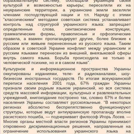
образовательную систему; обольщали украинцев своей
культурой и возможностью карьеры; переселяли их на
неукраинские территории, а украинские земли заселяли
членами господствующей нации и т.п. Наряду с этими
“классическими” методами советская система устанавливает
контроль над структурой украинского языка: запрещает
определенные слова, синтаксические конструкции,
грамматические формы, правописные и орфоэпические
правила, а взамен пропагандирует другие, более близкие к
русским или живьем перенесенные из русского языка. Таким
образом в советской Украине конфликт между украинским и
русским языками перенесен из внешней, внеязыковой сферы
внутрь самого языка. Борьба происходила не только в
человеческой психике, но и в самом языке”.
Культурное и информационное пространства Украины
оккупированы изданиями, теле- и радиоканалами, шоу-
бизнесом иностранных государств. По итогам всеукраинской
переписи населения 2001 года, 67% граждан Украины
признали своим родным языком украинский, но вся система
средств массовой информации, культурных и развлекательных
учреждений, книгоиздание построено так, словно 67% и более
населения Украины составляют русскоязычные. “В некоторых
регионах абсолютно беспрепятственно функционируют
структуры, которые ведут антиукраинскую пропаганду вполне
расистского пошиба, — подчеркивает философ Игорь Лосев. —
Многие органы местной власти регионов Украины принимают
откровенно дискриминационные решения, направленные на
ограничение использования украинского языка на