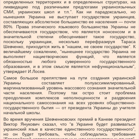
определенных территориях и в определенных структурах, на
ликвидацию под различными предлогами украиноязычных
СМИ, украинских школ и т.п.”. Как ни парадоксально, но
нынешняя Украина не выступает государством украинцев,
составляющих абсолютное большинство ее населения — почти
80%. Права этнического языкового большинства Украины не
обеспечиваются государством, что является нонсенсом и в
значительной степени обесценивает такое государство,
поскольку украинцам, несколько перефразируя Тараса
Шевченко, приходится жить в “нашем, не своем государстве”. К
величайшему сожалению, “нынешнее государство Украина не
выполняет нациетворческих функций, что является
обязанностью любого суверенного государственного
образования, и в этом смысле является нефункциональным”,
утверждает И.Лосев.
Самое большое препятствие на пути создания украинской
Украины составляет полуассимилированный,
маргинализованный уровень массового сознания значительной
части населения. Поэтому так остро стоит проблема
преодоления комплексов неполноценности и раздвоения
национального самосознания на всех уровнях общественно-
государственного бытия — от президента Украины до учителя
начальной школы.
Во время вручения Шевченковских премий в Каневе президент
Виктор Янукович сказал, что “в Украине будет развиваться
украинский язык в качестве единственного государственного”,
но он будет требовать, чтобы соблюдались требования