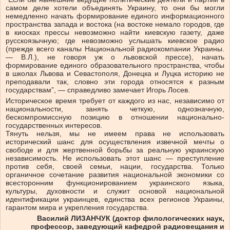
самом деле хотели объединять Украину, то они бы могли
немедленно начать формирование единого информационного
пространства запада и востока (на востоке немало городов, где
в киосках прессы невозможно найти киевскую газету, даже
русскоязычную; где невозможно услышать киевское радио
(прежде всего каналы Национальной радиокомпании Украины.
— В.Л.), не говоря уж о львовской прессе), начать
формирование единого образовательного пространства, чтобы
в школах Львова и Севастополя, Донецка и Луцка историю не
преподавали так, словно эти города относятся к разным
государствам”, — справедливо замечает Игорь Лосев.
Историческое время требует от каждого из нас, независимо от
национальности, занять четкую, однозначную,
бескомпромиссную позицию в отношении национально-
государственных интересов.
Тянуть нельзя, мы не имеем права не использовать
исторический шанс для осуществления извечной мечты о
свободе и для жертвенной борьбы за реальную украинскую
независимость. Не использовать этот шанс — преступление
против себя, своей семьи, нации, государства. Только
органичное сочетание развития национальной экономики со
всесторонним функционированием украинского языка,
культуры, духовности и служит основой национальной
идентификации украинцев, единства всех регионов Украины,
гарантом мира и укрепления государства.
Василий ЛИЗАНЧУК (доктор филологических наук,
профессор, заведующий кафедрой радиовещания и