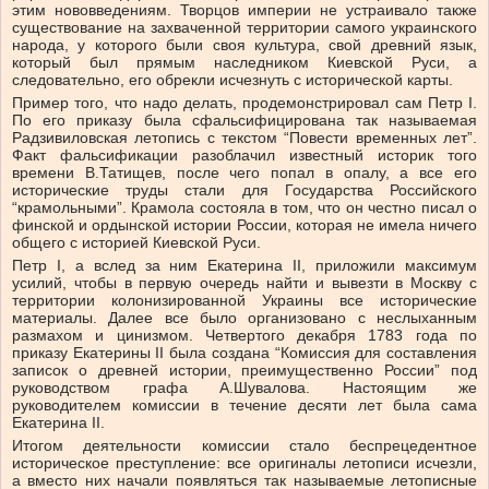
этим нововведениям. Творцов империи не устраивало также
существование на захваченной территории самого украинского
народа, у которого были своя культура, свой древний язык,
который был прямым наследником Киевской Руси, а
следовательно, его обрекли исчезнуть с исторической карты.
Пример того, что надо делать, продемонстрировал сам Петр І.
По его приказу была сфальсифицирована так называемая
Радзивиловская летопись с текстом “Повести временных лет”.
Факт фальсификации разоблачил известный историк того
времени В.Татищев, после чего попал в опалу, а все его
исторические труды стали для Государства Российского
“крамольными”. Крамола состояла в том, что он честно писал о
финской и ордынской истории России, которая не имела ничего
общего с историей Киевской Руси.
Петр І, а вслед за ним Екатерина II, приложили максимум
усилий, чтобы в первую очередь найти и вывезти в Москву с
территории колонизированной Украины все исторические
материалы. Далее все было организовано с неслыханным
размахом и цинизмом. Четвертого декабря 1783 года по
приказу Екатерины II была создана “Комиссия для составления
записок о древней истории, преимущественно России” под
руководством графа А.Шувалова. Настоящим же
руководителем комиссии в течение десяти лет была сама
Екатерина II.
Итогом деятельности комиссии стало беспрецедентное
историческое преступление: все оригиналы летописи исчезли,
а вместо них начали появляться так называемые летописные