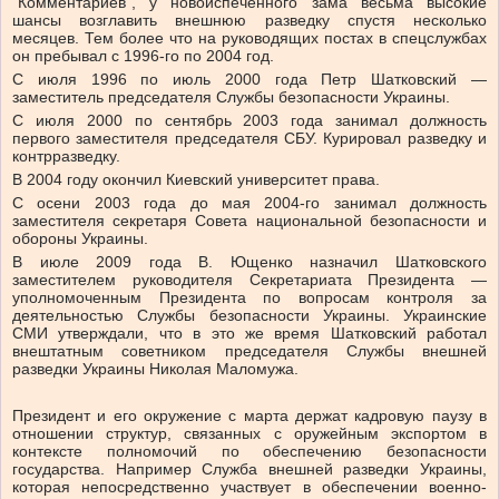
“Комментариев”, у новоиспеченного зама весьма высокие
шансы возглавить внешнюю разведку спустя несколько
месяцев. Тем более что на руководящих постах в спецслужбах
он пребывал с 1996-го по 2004 год.
С июля 1996 по июль 2000 года Петр Шатковский —
заместитель председателя Службы безопасности Украины.
С июля 2000 по сентябрь 2003 года занимал должность
первого заместителя председателя СБУ. Курировал разведку и
контрразведку.
В 2004 году окончил Киевский университет права.
С осени 2003 года до мая 2004-го занимал должность
заместителя секретаря Совета национальной безопасности и
обороны Украины.
В июле 2009 года В. Ющенко назначил Шатковского
заместителем руководителя Секретариата Президента —
уполномоченным Президента по вопросам контроля за
деятельностью Службы безопасности Украины. Украинские
СМИ утверждали, что в это же время Шатковский работал
внештатным советником председателя Службы внешней
разведки Украины Николая Маломужа.
Президент и его окружение с марта держат кадровую паузу в
отношении структур, связанных с оружейным экспортом в
контексте полномочий по обеспечению безопасности
государства. Например Служба внешней разведки Украины,
которая непосредственно участвует в обеспечении военно-