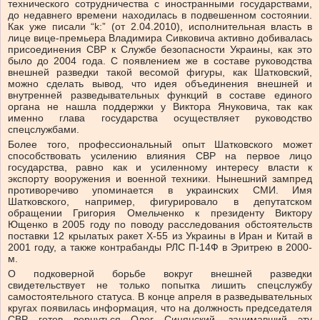
технического сотрудничества с иностранными государствами,
до недавнего времени находилась в подвешенном состоянии.
Как уже писали “k:” (от 2.04.2010), исполнительная власть в
лице вице-премьера Владимира Сивковича активно добивалась
присоединения СВР к Службе безопасности Украины, как это
было до 2004 года. С появлением же в составе руководства
внешней разведки такой весомой фигуры, как Шатковский,
можно сделать вывод, что идея объединения внешней и
внутренней разведывательных функций в составе единого
органа не нашла поддержки у Виктора Януковича, так как
именно глава государства осуществляет руководство
спецслужбами.
Более того, профессиональный опыт Шатковского может
способствовать усилению влияния СВР на первое лицо
государства, равно как и усиленному интересу власти к
экспорту вооружения и военной техники. Нынешний зампред
противоречиво упоминается в украинских СМИ. Имя
Шатковского, например, фигурировало в депутатском
обращении Григория Омельченко к президенту Виктору
Ющенко в 2005 году по поводу расследования обстоятельств
поставки 12 крылатых ракет Х-55 из Украины в Иран и Китай в
2001 году, а также контрабанды РЛС П-14Ф в Эритрею в 2000-
м.
О подковерной борьбе вокруг внешней разведки
свидетельствует не только попытка лишить спецслужбу
самостоятельного статуса. В конце апреля в разведывательных
кругах появилась информация, что на должность председателя
СВР готов вернуться Олег Синянский, занимавший эту