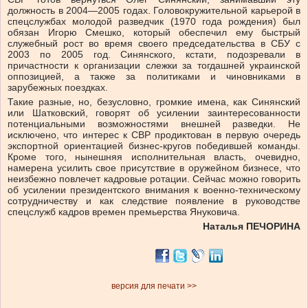
должность в 2004—2005 годах. Головокружительной карьерой в
спецслужбах молодой разведчик (1970 года рождения) был
обязан Игорю Смешко, который обеспечил ему быстрый
служебный рост во время своего председательства в СБУ с
2003 по 2005 год. Синянского, кстати, подозревали в
причастности к организации слежки за тогдашней украинской
оппозицией, а также за политиками и чиновниками в
зарубежных поездках.
Такие разные, но, безусловно, громкие имена, как Синянский
или Шатковский, говорят об усилении заинтересованности
потенциальными возможностями внешней разведки. Не
исключено, что интерес к СВР продиктован в первую очередь
экспортной ориентацией бизнес-кругов победившей команды.
Кроме того, нынешняя исполнительная власть, очевидно,
намерена усилить свое присутствие в оружейном бизнесе, что
неизбежно повлечет кадровые ротации. Сейчас можно говорить
об усилении президентского внимания к военно-техническому
сотрудничеству и как следствие появление в руководстве
спецслужб кадров времен премьерства Януковича.
Наталья ПЕЧОРИНА
версия для печати >>