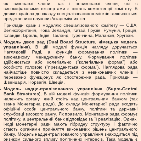
як виконавчі члени, так і невиконавчі члени, які є
високофаховими експертами з питань компетенції комітету. В
деяких країнах до складу спеціалізованих комітетів включаються
представники наукових/академічних кіл.
Приклади країн з моделлю спеціалізованого комітету — США,
Великобританія, Нова Зеландія, Китай, Грузія, Румунія, Греція,
Ісландія, Ізраїль, Індія, Таїланд, Туреччина, Малайзія, Уругвай.
Модель двох рад (Dual Board Structure, німецька модель
управління).
В цій моделі функція нагляду доручається
Наглядовій Раді, а функція формування політики —
виконавчому менеджменту банку. Формування політики
здійснюється або колегіально (“колегіальна форма”) або
особисто головою (“президентська форма”). Наглядова рада
найчастіше повністю складається з невиконавчих членів і
переважно функціонує як спостережна рада. Приклади —
Швейцарія, Норвегія, Швеція.
Модель надцентралізованого управління (Supra-Central
Bank Structures).
В цій моделі функція формування політики
належить органу, який стоїть над центральним банком (так
звана Монетарна рада). До складу Монетарної ради входять
офіційні особи центрального банку, політики та державні
службовці високого рангу. Як правило, Монетарна рада формує
політику, а центральний банк відповідає за її реалізацію. Однак,
іноді монетарні ради мають гібридну структуру і фактично
стають органами прийняття виконавчих рішень центрального
банку. Модель надцентралізованого управління знаходиться під
ризиком сильного впливу політичних інтересів. Така модель є