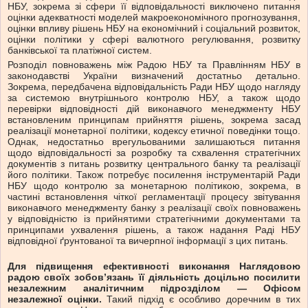
НБУ, зокрема зі сфери її відповідальності виключено питання
оцінки адекватності моделей макроекономічного прогнозування,
оцінки впливу рішень НБУ на економічний і соціальний розвиток,
оцінки політики у сфері валютного регулювання, розвитку
банківської та платіжної систем.
Розподіл повноважень між Радою НБУ та Правлінням НБУ в
законодавстві України визначений достатньо детально.
Зокрема, передбачена відповідальність Ради НБУ щодо нагляду
за системою внутрішнього контролю НБУ, а також щодо
перевірки відповідності дій виконавчого менеджменту НБУ
встановленим принципам прийняття рішень, зокрема засад
реалізації монетарної політики, кодексу етичної поведінки тощо.
Однак, недостатньо врегульованими залишаються питання
щодо відповідальності за розробку та схвалення стратегічних
документів з питань розвитку центрального банку та реалізації
його політики. Також потребує посилення інструментарій Ради
НБУ щодо контролю за монетарною політикою, зокрема, в
частині встановлення чіткої регламентації процесу звітування
виконавчого менеджменту банку з реалізації своїх повноважень
у відповідністю із прийнятими стратегічними документами та
принципами ухвалення рішень, а також надання Раді НБУ
відповідної ґрунтованої та вичерпної інформації з цих питань.
Для підвищення ефективності виконання Наглядовою
радою своїх зобов’язань її діяльність доцільно посилити
незалежним аналітичним підрозділом — Офісом
незалежної оцінки.
Такий підхід є особливо доречним в тих