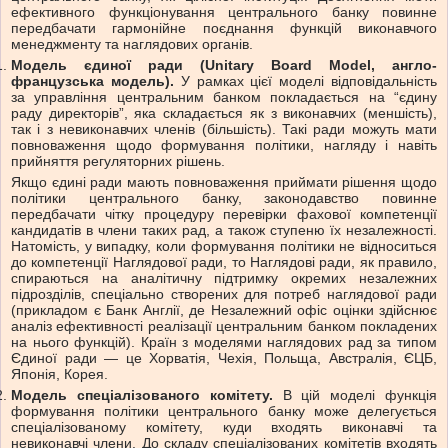
ефективного функціонування центрального банку повинне
передбачати гармонійне поєднання функцій виконавчого
менеджменту та наглядових органів.
Модель єдиної ради (Unitary Board Model, англо-
французська модель).
У рамках цієї моделі відповідальність
за управління центральним банком покладається на “єдину
раду директорів”, яка складається як з виконавчих (меншість),
так і з невиконавчих членів (більшість). Такі ради можуть мати
повноваження щодо формування політики, нагляду і навіть
прийняття регуляторних рішень.
Якщо єдині ради мають повноваження приймати рішення щодо
політики центрального банку, законодавство повинне
передбачати чітку процедуру перевірки фахової компетенції
кандидатів в члени таких рад, а також ступеню їх незалежності.
Натомість, у випадку, коли формування політики не відноситься
до компетенції Наглядової ради, то Наглядові ради, як правило,
спираються на аналітичну підтримку окремих незалежних
підрозділів, спеціально створених для потреб наглядової ради
(прикладом є Банк Англії, де Незалежний офіс оцінки здійснює
аналіз ефективності реалізації центральним банком покладених
на нього функцій). Країн з моделями наглядових рад за типом
Єдиної ради — це Хорватія, Чехія, Польща, Австралія, ЄЦБ,
Японія, Корея.
Модель спеціалізованого комітету.
В цій моделі функція
формування політики центрального банку може делегується
спеціалізованому комітету, куди входять виконавчі та
невиконавчі члени. До складу спеціалізованих комітетів входять