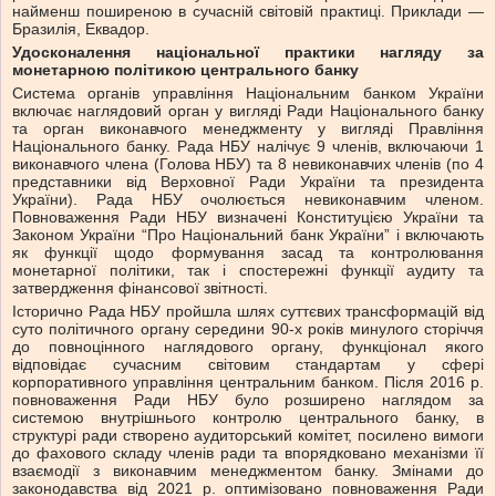
найменш поширеною в сучасній світовій практиці. Приклади —
Бразилія, Еквадор.
Удосконалення національної практики нагляду за
монетарною політикою центрального банку
Система органів управління Національним банком України
включає наглядовий орган у вигляді Ради Національного банку
та орган виконавчого менеджменту у вигляді Правління
Національного банку. Рада НБУ налічує 9 членів, включаючи 1
виконавчого члена (Голова НБУ) та 8 невиконавчих членів (по 4
представники від Верховної Ради України та президента
України). Рада НБУ очолюється невиконавчим членом.
Повноваження Ради НБУ визначені Конституцією України та
Законом України “Про Національний банк України” і включають
як функції щодо формування засад та контролювання
монетарної політики, так і спостережні функції аудиту та
затвердження фінансової звітності.
Історично Рада НБУ пройшла шлях суттєвих трансформацій від
суто політичного органу середини 90-х років минулого сторіччя
до повноцінного наглядового органу, функціонал якого
відповідає сучасним світовим стандартам у сфері
корпоративного управління центральним банком. Після 2016 р.
повноваження Ради НБУ було розширено наглядом за
системою внутрішнього контролю центрального банку, в
структурі ради створено аудиторський комітет, посилено вимоги
до фахового складу членів ради та впорядковано механізми її
взаємодії з виконавчим менеджментом банку. Змінами до
законодавства від 2021 р. оптимізовано повноваження Ради