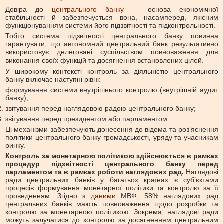
Довіра до
центрального банку
— основа економічної
стабільності й забезпечується вона, насамперед, якісним
функціонуванням системи його підзвітності та підконтрольності.
Тобто система підзвітності центрального банку повинна
гарантувати, що автономний центральний банк результативно
використовує делеговані суспільством повноваження для
виконання своїх функцій та досягнення встановлених цілей.
У широкому контексті контроль за діяльністю центрального
банку включає наступні рівні:
формування системи внутрішнього контролю (внутрішній аудит
банку);
звітування перед наглядовою радою центрального банку;
звітування перед президентом або парламентом.
Ці механізми забезпечують донесення до відома та роз’яснення
політики центрального банку громадськості, уряду та учасникам
ринку.
Контроль за монетарною політикою здійснюється в рамках
процедур підзвітності центрального банку перед
парламентом та в рамках роботи наглядових рад.
Наглядові
ради центральних банків у багатьох країнах є суб’єктами
процесів формування монетарної політики та контролю за її
проведенням. Згідно з
даними
МВФ, 58% наглядових рад
центральних банків мають повноваження щодо розробки та
контролю за монетарною політикою. Зокрема, наглядові ради
можуть залучатися до контролю за досягненням центральним