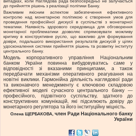
випадках, коли Наглядова рада безпосередньо не залучається
до прийняття рішень з реалізації політики Банку.
Важливим якісним аспектом забезпечення ефективного
контролю над монетарною політикою є створення умов для
проведення професійної дискусії в суспільстві з монетарної
тематики. Наявність здорового середовища для обговорення
монетарної проблематики дозволяє спрямовувати можливу
критику в конструктивне русло, що важливо для формування
довіри, подальшого використання результатів дискусій у цілях
удосконалення системи прийняття рішень та розвитку інституту
центрального банку.
Модель корпоративного управління Національним
банком України повинна вибудовуватись саме у
відповідності зі вказаними принципами, а також
передбачати механізми оперативного реагування на
новітні виклики. Гармонійна діяльність наглядової ради
та виконавчого менеджменту є ключовою складовою
ефективної моделі сучасного центрального банку —
професійного, підзвітного суспільству, здатного до
конструктивних комунікацій, які підсилюють довіру до
монетарного регулятора та його інституційну міцність.
член Ради Національного банку
Олена ЩЕРБАКОВА,
України