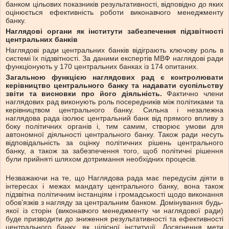
банком цільових показників результативності, відповідно до яких
оцінюється ефективність роботи виконавчого менеджменту
банку.
Наглядові органи як інститути забезпечення підзвітності
центральних банків
Наглядові ради центральних банків відіграють ключову роль в
системі їх підзвітності. За даними експертів МВФ наглядові ради
функціонують у 170 центральних банках із 174 опитаних.
Загальною функцією наглядових рад є контролювати
керівництво центрального банку та надавати суспільству
звіти та висновки про його діяльність.
Фактично члени
наглядових рад виконують роль посередників між політиками та
керівництвом центрального банку. Сильна і незалежна
наглядова рада ізолює центральний банк від прямого впливу з
боку політичних органів і, тим самим, створює умови для
автономної діяльності центрального банку. Також ради несуть
відповідальність за оцінку політичних рішень центрального
банку, а також за забезпечення того, щоб політичні рішення
були прийняті шляхом дотримання необхідних процесів.
Незважаючи на те, що Наглядова рада має передусім діяти в
інтересах і межах мандату центрального банку, вона також
підзвітна політичним інстанціям і громадськості щодо виконання
обов’язків з нагляду за центральним банком. Домінування будь-
якої із сторін (виконавчого менеджменту чи наглядової ради)
буде призводити до зниження результативності та ефективності
центрального банку, як цілісної інституції. Досягнення мети