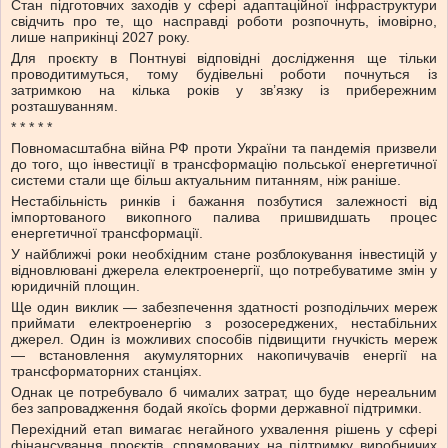
Стан підготовчих заходів у сфері адаптаційної інфраструктури
свідчить про те, що насправді роботи розпочнуть, імовірно,
лише наприкінці 2027 року.
Для проєкту в Понтнуві відповідні дослідження ще тільки
проводитимуться, тому будівельні роботи почнуться із
затримкою на кілька років у зв’язку із прибережним
розташуванням.
* * * * *
Повномасштабна війна РФ проти України та пандемія призвели
до того, що інвестиції в трансформацію польської енергетичної
системи стали ще більш актуальним питанням, ніж раніше.
Нестабільність ринків і бажання позбутися залежності від
імпортованого викопного палива пришвидшать процес
енергетичної трансформації.
У найближчі роки необхідним стане розблокування інвестицій у
відновлювані джерела електроенергії, що потребуватиме змін у
юридичній площин.
Ще один виклик — забезпечення здатності розподільчих мереж
приймати електроенергію з розосереджених, нестабільних
джерел. Один із можливих способів підвищити гнучкість мереж
— встановлення акумуляторних накопичувачів енергії на
трансформаторних станціях.
Однак це потребувало б чималих затрат, що буде нереальним
без запровадження бодай якоїсь форми державної підтримки.
Перехідний етап вимагає негайного ухвалення рішень у сфері
фінансування проєктів, спрямованих на підтримку виробничих