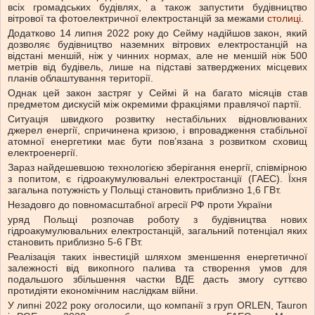
всіх громадських будівлях, а також запустити будівництво
вітрової та фотоелектричної електростанцій за межами
столиці
.
Додатково 14 липня 2022 року до Сейму надійшов закон, який
дозволяє будівництво наземних вітрових електростанцій на
відстані меншій, ніж у чинних нормах, але не меншій ніж 500
метрів від будівель, лише на підставі затверджених місцевих
планів облаштування території.
Однак цей закон застряг у Сеймі й на багато місяців став
предметом дискусій між окремими фракціями правлячої партії.
Ситуація швидкого розвитку нестабільних відновлюваних
джерел енергії, спричинена кризою, і впровадження стабільної
атомної енергетики має бути пов’язана з розвитком сховищ
електроенергії.
Зараз найдешевшою технологією зберігання енергії, співмірною
з попитом, є гідроакумулювальні електростанції (ГАЕС). Їхня
загальна потужність у Польщі становить приблизно 1,6 ГВт.
Незадовго до повномасштабної агресії РФ проти України
уряд Польщі розпочав роботу з будівництва нових
гідроакумулювальних електростанцій, загальний потенціал яких
становить приблизно 5-6 ГВт.
Реалізація таких інвестицій шляхом зменшення енергетичної
залежності від викопного палива та створення умов для
подальшого збільшення частки ВДЕ дасть змогу суттєво
протидіяти економічним наслідкам війни.
У липні 2022 року оголосили, що компанії з груп ORLEN, Tauron