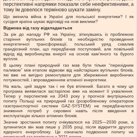
перспективні напрямки показали себе неефективними, а
тому їм довелося терміново шукати заміну.
Що змінила війна в Україні для польської енергетики? І як
сусідня країна шукає відповіді на нові виклики?
Відмова від газу відкладається
За рік до нападу РФ на Україну, зіткнувшись із проблемою
старіння вугільних блоків та необхідністю проведення
енергетичної трансформації, польський уряд схвалив
грандіозний план, що передбачав поступовий, але повільний
відхід від виробництва енергії на основі кам’яного та бурого
вугілля.
В цьому плані природний газ мав бути тільки “перехідним
паливом” між етапом відмови від найстаріших вугільних блоків,
які вже не вигідно ремонтувати для збереження виробничих
потужностей, і впровадженням атомної енергетики.
На жаль, цей задум так і не був втілений. Багато в чому ця
програма виявилася застарілою вже на момент її ухвалення.
Тепер у перспективі на 2043 року у прогнозі внутрішнього
попиту Польщі на природний газ (розробленому оператором
газотранспортної системи GAZ-SYSTEM) не передбачалося
зниження потреб у сировині навіть після введення в
експлуатацію кількох атомних блоків.
Значне зростання попиту очікувалося на 2025—2030 роки, а
зупинитися він мав лише у 2035 році, після відкриття другого
ядерного енергоблоку. Це означало подвоєння попиту на
природний газ порівняно з 2021 роком.