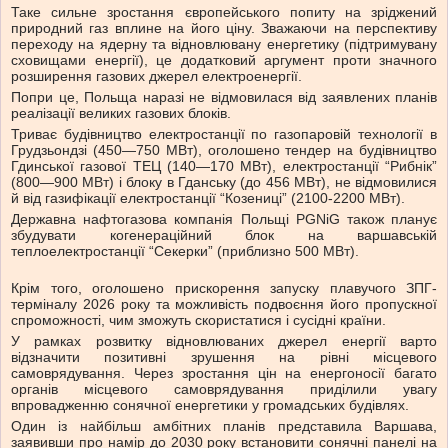
Таке сильне зростання європейського попиту на зріджений
природний газ вплине на його ціну. Зважаючи на перспективу
переходу на ядерну та відновлювану енергетику (підтримувану
сховищами енергії), це додатковий аргумент проти значного
розширення газових джерел електроенергії.
Попри це, Польща наразі не відмовилася від заявлених планів
реалізації великих газових блоків.
Триває будівництво електростанції по газопаровій технології в
Грудзьондзі (450—750 МВт), оголошено тендер на будівництво
Гдинської газової ТЕЦ (140—170 МВт), електростанції “Рибнік”
(800—900 МВт) і блоку в Гданську (до 456 МВт), не відмовилися
й від газифікації електростанції “Козениці” (2100-2200 МВт).
Державна нафтогазова компанія Польщі PGNiG також планує
збудувати когенераційний блок на варшавській
теплоелектростанції “Секерки” (приблизно 500 МВт).
Крім того, оголошено прискорення запуску плавучого ЗПГ-
терміналу 2026 року та можливість подвоєння його пропускної
спроможності, чим зможуть скористатися і сусідні країни.
У рамках розвитку відновлюваних джерел енергії варто
відзначити позитивні зрушення на рівні місцевого
самоврядування. Через зростання цін на енергоносії багато
органів місцевого самоврядування приділили увагу
впровадженню сонячної енергетики у громадських будівлях.
Один із найбільш амбітних планів представила Варшава,
заявивши про намір до 2030 року встановити сонячні панелі на