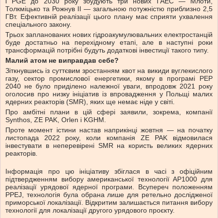
і PGE до 2030 року збудують три нових ГАЕС — Млоти,
Толкміцько та Рожнув II — загальною потужністю приблизно 2,5
ГВт. Ефективній реалізації цього плану має сприяти ухвалення
спеціального закону.
Трьох запланованих нових гідроакумулювальних електростанцій
буде достатньо на перехідному етапі, але в наступні роки
трансформацій потрібні будуть додаткові інвестиції такого типу.
Малий атом не виправдав себе?
Зіткнувшись із суттєвим зростанням квот на викиди вуглекислого
газу, сектор промислової енергетики, якому в програмі PEP
2040 не було приділено належної уваги, впродовж 2021 року
оголосив про низку ініціатив із впровадження у Польщі малих
ядерних реакторів (SMR), яких ще немає ніде у світі.
Про амбітні плани в цій сфері заявили, зокрема, компанії
Synthos, ZE PAK, Orlen і KGHM.
Проте момент істини настав наприкінці жовтня — на початку
листопада 2022 року, коли компанія ZE PAK відмовилася
інвестувати в неперевірені SMR на користь великих ядерних
реакторів.
Інформація про цю ініціативу збіглася в часі з офіційним
підтвердженням вибору американської технології AP1000 для
реалізації урядової ядерної програми. Всупереч положенням
PPEJ, технологія була обрана лише для ретельно дослідженої
приморської локалізації. Відкритим залишається питання вибору
технології для локалізації другого урядового проєкту.