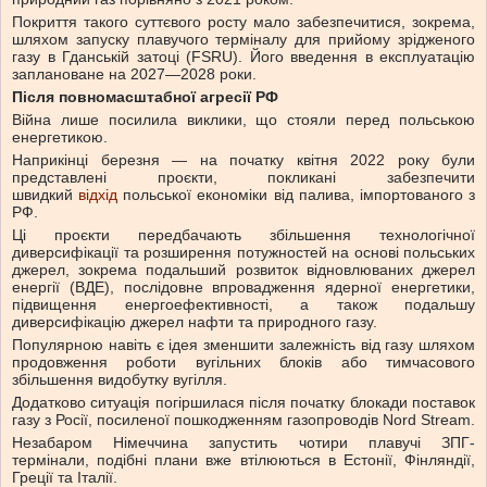
Покриття такого суттєвого росту мало забезпечитися, зокрема,
шляхом запуску плавучого терміналу для прийому зрідженого
газу в Гданській затоці (FSRU). Його введення в експлуатацію
заплановане на 2027—2028 роки.
Після повномасштабної агресії РФ
Війна лише посилила виклики, що стояли перед польською
енергетикою.
Наприкінці березня — на початку квітня 2022 року були
представлені проєкти, покликані забезпечити
швидкий
відхід
польської економіки від палива, імпортованого з
РФ.
Ці проєкти передбачають збільшення технологічної
диверсифікації та розширення потужностей на основі польських
джерел, зокрема подальший розвиток відновлюваних джерел
енергії (ВДЕ), послідовне впровадження ядерної енергетики,
підвищення енергоефективності, а також подальшу
диверсифікацію джерел нафти та природного газу.
Популярною навіть є ідея зменшити залежність від газу шляхом
продовження роботи вугільних блоків або тимчасового
збільшення видобутку вугілля.
Додатково ситуація погіршилася після початку блокади поставок
газу з Росії, посиленої пошкодженням газопроводів Nord Stream.
Незабаром Німеччина запустить чотири плавучі ЗПГ-
термінали, подібні плани вже втілюються в Естонії, Фінляндії,
Греції та Італії.