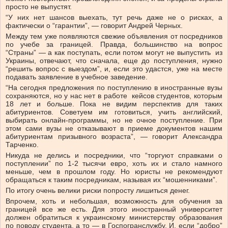
просто не выпустят.
“У них нет шансов выехать, тут речь даже не о рисках, а
фактически о “гарантии”, — говорит Андрей Черных.
Между тем уже появляются свежие объявления от посредников
по учебе за границей. Правда, большинство на вопрос
“Страны” — а как поступать, если потом могут не выпустить из
Украины, отвечают, что сначала, еще до поступления, нужно
“решить вопрос с выездом”, и, если это удастся, уже на месте
подавать заявление в учебное заведение.
“На сегодня предложения по поступлению в иностранные вузы
сохраняются, но у нас нет в работе кейсов студентов, которым
18 лет и больше. Пока не видим перспектив для таких
абитуриентов. Советуем им готовиться, учить английский,
выбирать онлайн-программы, но не очное поступление. При
этом сами вузы не отказывают в приеме документов нашим
абитуриентам призывного возраста”, — говорит Александра
Тарченко.
Никуда не делись и посредники, что “торгуют справками о
поступлении” по 1-2 тысячи евро, хоть их и стало намного
меньше, чем в прошлом году. Но юристы не рекомендуют
обращаться к таким посредникам, называя их “мошенниками”.
По итогу очень велики риски попросту лишиться денег.
Впрочем, хоть и небольшая, возможность для обучения за
границей все же есть. Для этого иностранный университет
должен обратиться к украинскому министерству образования
по поводу студента, а то — в Госпогранслужбу. И, если “добро”