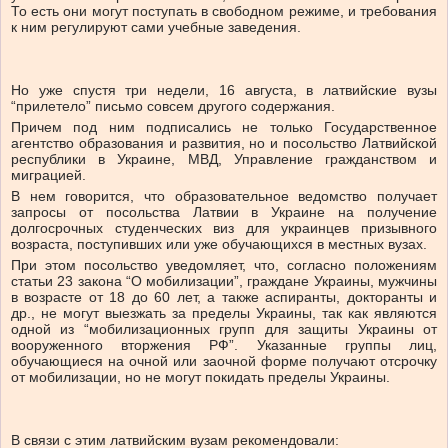
То есть они могут поступать в свободном режиме, и требования
к ним регулируют сами учебные заведения.
Но уже спустя три недели, 16 августа, в латвийские вузы
“прилетело” письмо совсем другого содержания.
Причем под ним подписались не только Государственное
агентство образования и развития, но и посольство Латвийской
республики в Украине, МВД, Управление гражданством и
миграцией.
В нем говорится, что образовательное ведомство получает
запросы от посольства Латвии в Украине на получение
долгосрочных студенческих виз для украинцев призывного
возраста, поступивших или уже обучающихся в местных вузах.
При этом посольство уведомляет, что, согласно положениям
статьи 23 закона “О мобилизации”, граждане Украины, мужчины
в возрасте от 18 до 60 лет, а также аспиранты, докторанты и
др., не могут выезжать за пределы Украины, так как являются
одной из “мобилизационных групп для защиты Украины от
вооруженного вторжения РФ”. Указанные группы лиц,
обучающиеся на очной или заочной форме получают отсрочку
от мобилизации, но не могут покидать пределы Украины.
В связи с этим латвийским вузам рекомендовали: