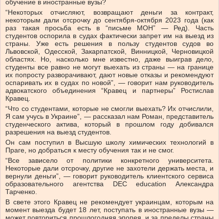
обучение в иностранные вузы?
“Некоторых отчисляют, возвращают деньги за контракт,
некоторым дали отсрочку до сентября-октября 2023 года (как
раз такая просьба есть в “письме МОН” — Ред). Часть
студентов оспорила в судах фактически запрет им на выезд из
страны. Уже есть решения в пользу студентов судов во
Львовской, Одесской, Закарпатской, Винницкой, Черновицкой
областях. Но, насколько мне известно, даже выиграв дело,
студенты все равно не могут выехать из страны — на границе
их попросту разворачивают, дают новые отказы и рекомендуют
оспаривать их в судах по новой”, — говорит нам руководитель
адвокатского объединения “Кравец и партнеры” Ростислав
Кравец.
“Что со студентами, которые не смогли выехать? Их отчислили,
Я сам учусь в Украине”, — рассказал нам Роман, представитель
студенческого актива, который в прошлом году добивался
разрешения на выезд студентов.
Он сам поступил в Высшую школу химических технологий в
Праге, но добраться к месту обучения так и не смог.
“Все зависело от политики конкретного университета.
Некоторые дали отсрочку, другие не захотели держать места, и
вернули деньги”, — говорит руководитель клиентского сервиса
образовательного агентства DEC education Александра
Тарченко.
В свете этого Кравец не рекомендует украинцам, которым на
момент выезда будет 18 лет, поступать в иностранные вузы —
может повториться прошлогодняя эпопея, и за пределы страны