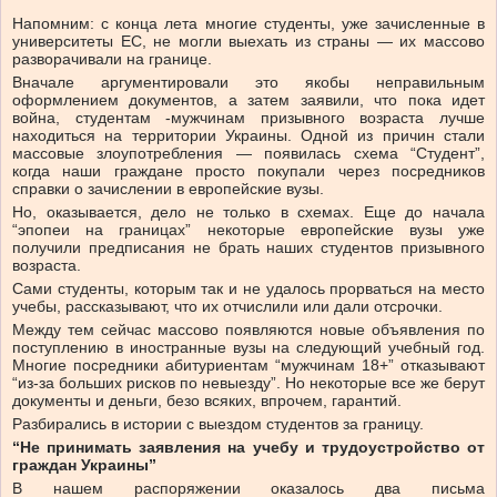
Напомним: с конца лета многие студенты, уже зачисленные в
университеты ЕС, не могли выехать из страны — их массово
разворачивали на границе.
Вначале аргументировали это якобы неправильным
оформлением документов, а затем заявили, что пока идет
война, студентам -мужчинам призывного возраста лучше
находиться на территории Украины. Одной из причин стали
массовые злоупотребления — появилась схема “Студент”,
когда наши граждане просто покупали через посредников
справки о зачислении в европейские вузы.
Но, оказывается, дело не только в схемах. Еще до начала
“эпопеи на границах” некоторые европейские вузы уже
получили предписания не брать наших студентов призывного
возраста.
Сами студенты, которым так и не удалось прорваться на место
учебы, рассказывают, что их отчислили или дали отсрочки.
Между тем сейчас массово появляются новые объявления по
поступлению в иностранные вузы на следующий учебный год.
Многие посредники абитуриентам “мужчинам 18+” отказывают
“из-за больших рисков по невыезду”. Но некоторые все же берут
документы и деньги, безо всяких, впрочем, гарантий.
Разбирались в истории с выездом студентов за границу.
“Не принимать заявления на учебу и трудоустройство от
граждан Украины”
В нашем распоряжении оказалось два письма