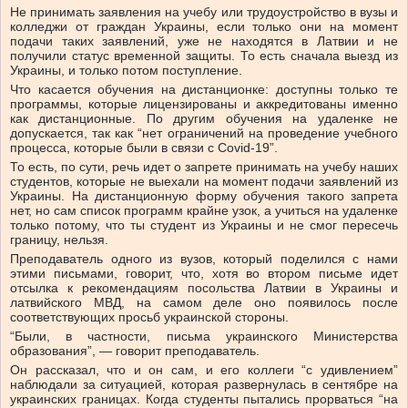
Не принимать заявления на учебу или трудоустройство в вузы и
колледжи от граждан Украины, если только они на момент
подачи таких заявлений, уже не находятся в Латвии и не
получили статус временной защиты. То есть сначала выезд из
Украины, и только потом поступление.
Что касается обучения на дистанционке: доступны только те
программы, которые лицензированы и аккредитованы именно
как дистанционные. По другим обучения на удаленке не
допускается, так как “нет ограничений на проведение учебного
процесса, которые были в связи с Covid-19”.
То есть, по сути, речь идет о запрете принимать на учебу наших
студентов, которые не выехали на момент подачи заявлений из
Украины. На дистанционную форму обучения такого запрета
нет, но сам список программ крайне узок, а учиться на удаленке
только потому, что ты студент из Украины и не смог пересечь
границу, нельзя.
Преподаватель одного из вузов, который поделился с нами
этими письмами, говорит, что, хотя во втором письме идет
отсылка к рекомендациям посольства Латвии в Украины и
латвийского МВД, на самом деле оно появилось после
соответствующих просьб украинской стороны.
“Были, в частности, письма украинского Министерства
образования”, — говорит преподаватель.
Он рассказал, что и он сам, и его коллеги “с удивлением”
наблюдали за ситуацией, которая развернулась в сентябре на
украинских границах. Когда студенты пытались прорваться “на