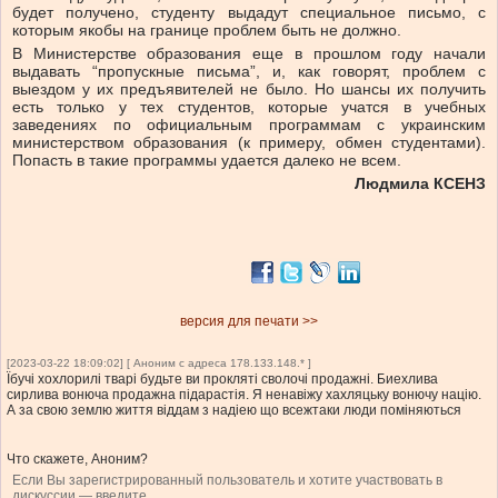
будет получено, студенту выдадут специальное письмо, с
которым якобы на границе проблем быть не должно.
В Министерстве образования еще в прошлом году начали
выдавать “пропускные письма”, и, как говорят, проблем с
выездом у их предъявителей не было. Но шансы их получить
есть только у тех студентов, которые учатся в учебных
заведениях по официальным программам с украинским
министерством образования (к примеру, обмен студентами).
Попасть в такие программы удается далеко не всем.
Людмила КСЕНЗ
версия для печати >>
[2023-03-22 18:09:02] [ Аноним с адреса 178.133.148.* ]
Їбучі хохлорилі тварі будьте ви прокляті сволочі продажні. Биехлива
сирлива вонюча продажна підарастія. Я ненавіжу хахляцьку вонючу націю.
А за свою землю життя віддам з надіею що всежтаки люди поміняються
Что скажете, Аноним?
Если Вы зарегистрированный пользователь и хотите участвовать в
дискуссии — введите