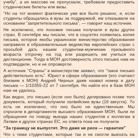
учебу”, а их массово не пропускали, требовали предоставить
студенческие билеты или визы.
“Но на тот момент фактически уже все было решено, и, если
студенты обращались в вузы за поддержкой, им отказывали на
основании “запретительного письма”, — говорит наш источник.
Не исключено, что похожие письма получали и вузы других
стран. В сентябре мы писали, что в соцсетях появилась копия
письма, которое якобы украинское министерство образования
направило в образовательные ведомства европейских стран с
просьбой дать нашим студентам-мужчинам призывного
возраста отсрочку на год или разрешить им учиться на
дистанционке. Тогда в МОН достоверность этого письма нам не
подтвердили, но и не опровергли.
А источник “Страны” в министерстве заявил, что “такое письмо
действительно есть”. Юрист в сфере образования (его считают
близким к МОН) Андрей Черных даже назвал номер и дату
письма — 1/10355-22 от 7 сентября. Но найти его в базе МОН
нам не удалось.
Как видно, это письмо (если оно было) датировано позже того
документа, который получили латвийские вузы (16 августа). То
есть не исключено, что оно было не единственным. Мы
спросили в департаменте высшего образования МОН, были ли
обращения по поводу выезда наших студентов к коллегам в
Латвии и других странах ЕС, но ответа пока не получили.
“За границу не выпустят. Это даже не риск — гарантия”
Что с теми студентами, которые так и не смогли выехать на