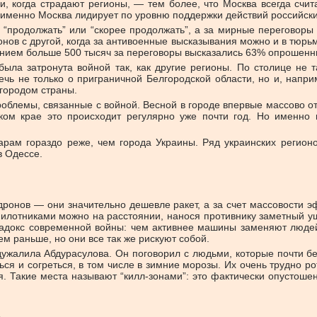
аи, когда страдают регионы, — тем более, что Москва всегда сч
именно Москва лидирует по уровню поддержки действий российски
“продолжать” или “скорее продолжать”, а за мирные переговоры 
нов с другой, когда за антивоенные высказывания можно и в тюрьму
ением больше 500 тысяч за переговоры высказались 63% опрошенн
 была затронута войной так, как другие регионы. По столице не
ечь не только о приграничной Белгородской области, но и, напр
городом страны.
роблемы, связанные с войной. Весной в городе впервые массово о
ком крае это происходит регулярно уже почти год. Но именно в
арам гораздо реже, чем города Украины. Ряд украинских регион
в Одессе.
дронов — они значительно дешевле ракет, а за счет массовости э
пилотниками можно на расстоянии, нанося противнику заметный у
радокс современной войны: чем активнее машины заменяют людей
м раньше, но они все так же рискуют собой.
ужалила Абдурасулова. Он поговорил с людьми, которые почти без
ся и согреться, в том числе в зимние морозы. Их очень трудно ро
я. Такие места называют “килл-зонами”: это фактически опустош
е