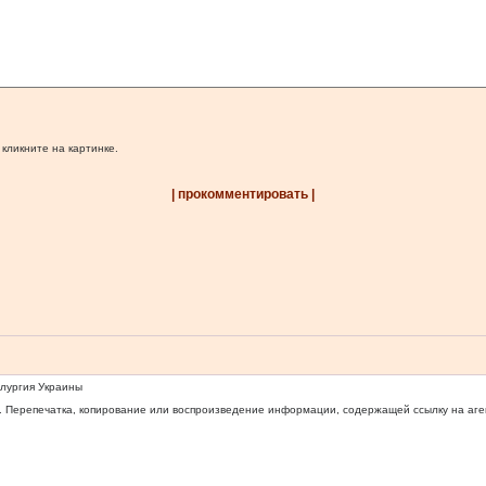
 кликните на картинке.
| прокомментировать |
ллургия Украины
 Перепечатка, копирование или воспроизведение информации, содержащей ссылку на агентс