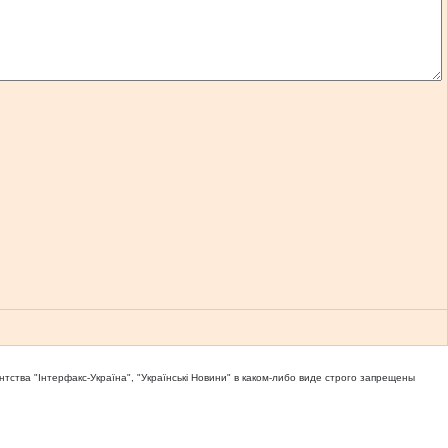
тва "Iнтерфакс-Україна", "Українськi Новини" в каком-либо виде строго запрещены