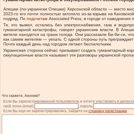
Алешки (по-украински Олешки) Херсонской области — место мно
2023-го его почти полностью затопило из-за взрыва на Каховск
подряд. По
подсчетам
Associated Press, в городе от наводнения 
Те, кто выжил, остались без электроснабжения, газа и водоп
гуманитарной катастрофы, говорят украинские власти. В Алешк
жители находятся на грани голода. Они рассказали Би-би-си, что
как самим жителям — уехать. С одной стороны путь преграждает
Почти каждый день над городом летают беспилотники.
Украинская сторона сейчас призывает создать гуманитарный кори
оккупационные власти называют эти разговоры украинской пропаг
Что скажете, Аноним?
Если Вы зарегистрированный пользователь и хотите участвовать в дискусс
свой логин (email)
, пароль
Если Вы еще не зарегистрировались, зайдите на
страницу регистрации
.