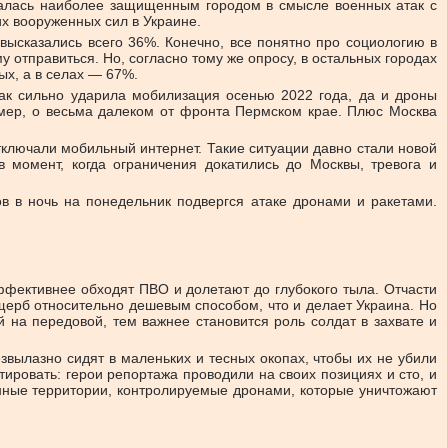
италась наиболее защищенным городом в смысле военных атак с
х вооруженных сил в Украине.
высказались всего 36%. Конечно, все понятно про социологию в
 отправиться. Но, согласно тому же опросу, в остальных городах
ых, а в селах — 67%.
 так сильно ударила мобилизация осенью 2022 года, да и дроны
имер, о весьма далеком от фронта Пермском крае. Плюс Москва
тключали мобильный интернет. Такие ситуации давно стали новой
 момент, когда ограничения докатились до Москвы, тревога и
ов в ночь на понедельник подвергся атаке дронами и ракетами.
ффективнее обходят ПВО и долетают до глубокого тыла. Отчасти
щерб относительно дешевым способом, что и делает Украина. Но
 на передовой, тем важнее становится роль солдат в захвате и
вылазно сидят в маленьких и тесных окопах, чтобы их не убили
тировать: герои репортажа проводили на своих позициях и сто, и
енные территории, контролируемые дронами, которые уничтожают