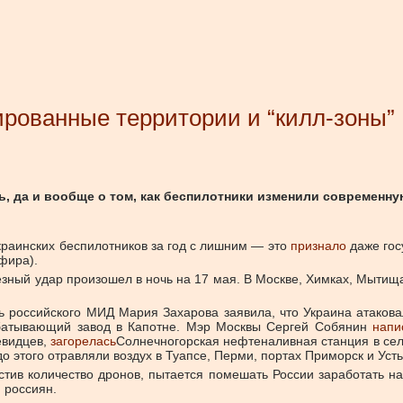
ированные территории и “килл-зоны”
сть, да и вообще о том, как беспилотники изменили современ
краинских беспилотников за год с лишним — это
признало
даже гос
фира).
езный удар произошел в ночь на 17 мая. В Москве, Химках, Мытищ
ель российского МИД Мария Захарова заявила, что Украина атаков
абатывающий завод в Капотне. Мэр Москвы Сергей Собянин
напи
евидцев,
загорелась
Солнечногорская нефтеналивная станция в сел
 этого отравляли воздух в Туапсе, Перми, портах Приморск и Усть
стив количество дронов, пытается помешать России заработать н
 россиян.