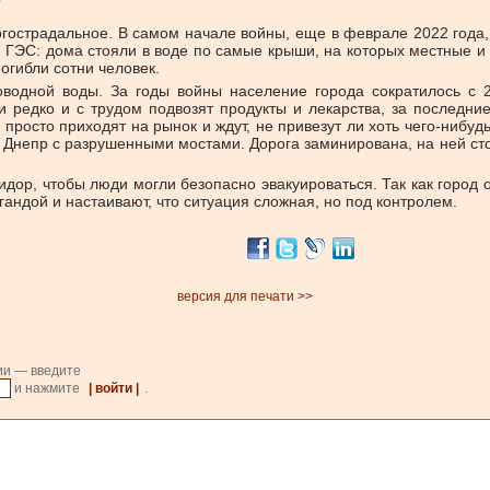
гострадальное. В самом начале войны, еще в феврале 2022 года,
ой ГЭС: дома стояли в воде по самые крыши, на которых местные 
погибли сотни человек.
роводной воды. За годы войны население города сократилось с 2
и редко и с трудом подвозят продукты и лекарства, за последн
 просто приходят на рынок и ждут, не привезут ли хоть чего-нибуд
 Днепр с разрушенными мостами. Дорога заминирована, на ней ст
дор, чтобы люди могли безопасно эвакуироваться. Так как город о
андой и настаивают, что ситуация сложная, но под контролем.
версия для печати >>
ии — введите
и нажмите
| войти |
.