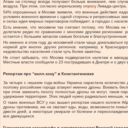
Атаки на столицу всегда получают больше внимания, чем случ
воздуха. При этом, согласно апрельскому
опросу
Левада-центра, 
54% опрошенных в Москве заявили, что военные действия надо 
условиях военного времени с одной стороны и репрессивных зако
и селах идея мирных переговоров побеждает: в городах с насел
Есть мнение, что москвичи так считают потому, что Москва не
долетали редко по сравнению с многими другими регионами: р
остается с большим запасом самым богатым и благоустроенным 
Но именно в этом году до москвичей стали чаще докатываться п
нормой для многих других регионов: например, в Краснодарс
недовольство населения стали чуть более заметны.
Не стоит забывать, что Москва подвергается налетам и авиауд
Местные власти сообщили о 23 пострадавших в Днепре и о двух 
Репортаж про “килл-зону” в Константиновке
За четыре с лишним года войны Украина нарастила количество 
поэтому российские города атакуют именно дроны. Воевать бес
при этом заменить пехоту полностью дроны не могут, таков па
удержании территории. Этих людей нужно радикально меньше, че
О таких военных ВСУ у нас вышел репортаж нашего коллеги Абд
дроны противника, им не хватает еды, воды, возможности помыть
двести дней, а некоторые умирали от болезни и переохлаждени
все движущееся.
Гуманитарная катастрофа в оккупированном Россией город