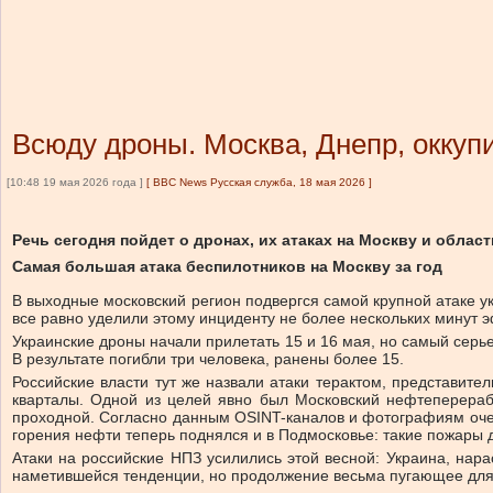
Всюду дроны. Москва, Днепр, оккуп
[10:48 19 мая 2026 года ]
[
BBC News Русская служба, 18 мая 2026
]
Речь сегодня пойдет о дронах, их атаках на Москву и обла
Самая большая атака беспилотников на Москву за год
В выходные московский регион подвергся самой крупной атаке у
все равно уделили этому инциденту не более нескольких минут э
Украинские дроны начали прилетать 15 и 16 мая, но самый серь
В результате погибли три человека, ранены более 15.
Российские власти тут же назвали атаки терактом, представит
кварталы. Одной из целей явно был Московский нефтеперер
проходной. Согласно данным OSINT-каналов и фотографиям оч
горения нефти теперь поднялся и в Подмосковье: такие пожары до
Атаки на российские НПЗ усилились этой весной: Украина, нара
наметившейся тенденции, но продолжение весьма пугающее для