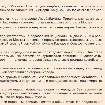
Баку с Москвой. Смерть двух азербайджанцев от рук российской
ические отношения. “Демарш” Баку, как называют его в Кремле,
ась как игра на стороне Азербайджана. Параллельно, армянские
е Пашиняна намекает, что за заговорщиками стояла Москва.
годами копившееся недовольство и недоверие. Несмотря на все
следних столетий, о подавления национальных движений и о роли
мость от Москвы привела их страну на грань катастрофы, и ставят
 самой сильной армией на Южном Кавказе и больше не является
а без посредников и не на полях других мероприятий. Она стала
прямую. На встрече присутствовали советники и дипломаты,
речи — что каждая сторона узнает реальные позиции другой, а не
льтиматумы внезапно сменились призывами перевернуть страницу
нной эскалации со стороны соседа.
тия вражды и ненависти. Азербайджан продолжает настаивать на
редсказуемым результатом — и откладывает заключения мира как
 его эксклавом. Алиев настаивает на коридоре без таможенных
ся аутсорсинг таможенных проверок западной компании — таким
ми по ее территории грузами.
и-си источники, близкие к властям обеих стран. Но предложения