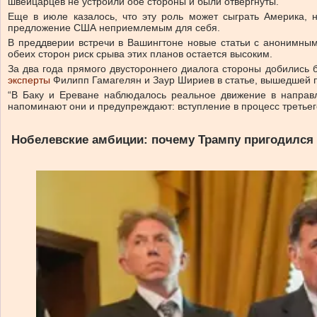
швейцарцев не устроили обе стороны и были отвергнуты.
Еще в июле казалось, что эту роль может сыграть Америка,
предложение США неприемлемым для себя.
В преддверии встречи в Вашингтоне новые статьи с анонимны
обеих сторон риск срыва этих планов остается высоким.
За два года прямого двустороннего диалога стороны добились 
эксперты
Филипп Гамагелян и Заур Шириев в статье, вышедшей 
“В Баку и Ереване наблюдалось реальное движение в направ
напоминают они и предупреждают: вступление в процесс третьег
Нобелевские амбиции: почему Трампу пригодился