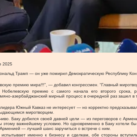
е 2025
Дональд Трамп — он уже помирил Демократическую Республику Конг
кую премию мира!!!”, — добавил конгрессмен. “Главный миротворе
Нобелевскую премию с самого начала его второго срока, ра
мяно-азербайджанский мирный процесс в очередной раз зашел в ту
лидера Южный Кавказ не интересует — но корректно предсказывала,
я выдающимся миротворцем.
иво. Баку добился своей давней цели — из переговоров с Армен
ы этому важнейшему условию. Но одновременно в Баку хотели бы
 Арменией — лучший шанс заручиться о встрече с ним.
испытывает именно к бизнесу и сделкам, обе стороны вступил