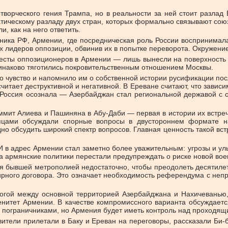
ворческого гения Трампа, но в реальности за ней стоит разлад 
ическому разладу двух стран, которых формально связывают союзн
и, как на него ответить.
ника РФ, Армении, где посредническая роль России воспринимал
их лидеров оппозиции, обвинив их в попытке переворота. Окружени
есты оппозиционеров в Армении — лишь вынесли на поверхность 
динаково тяготились покровительственным отношением Москвы.
о чувство и напомнило им о собственной истории русификации по
итает деструктивной и негативной. В Ереване считают, что зависи
бы Россия осознала — Азербайджан стал региональной державой с
мит Алиева и Пашиняна в Абу-Даби — первая в истории их встреч
сяцами обсуждали спорные вопросы в двустороннем формате на
но обсудить широкий спектр вопросов. Главная ценность такой вст
МИ в адрес Армении стал заметно более уважительным: угрозы и у
 а армянские политики перестали предупреждать о риске новой вое
ния бывшей метрополией недостаточно, чтобы преодолеть десятиле
рного договора. Это означает необходимость референдума с неп
огой между основной территорией Азербайджана и Нахичеванью,
енитет Армении. В качестве компромиссного варианта обсуждает
 пограничниками, но Армения будет иметь контроль над проходящи
ители прилетали в Баку и Ереван на переговоры, рассказали Би-б