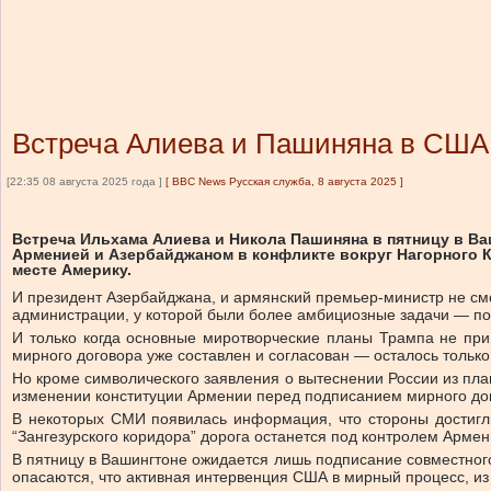
Встреча Алиева и Пашиняна в США:
[22:35 08 августа 2025 года ]
[
BBC News Русская служба, 8 августа 2025
]
Встреча Ильхама Алиева и Никола Пашиняна в пятницу в Ва
Арменией и Азербайджаном в конфликте вокруг Нагорного Ка
месте Америку.
И президент Азербайджана, и армянский премьер-министр не смо
администрации, у которой были более амбициозные задачи — пом
И только когда основные миротворческие планы Трампа не при
мирного договора уже составлен и согласован — осталось только
Но кроме символического заявления о вытеснении России из пла
изменении конституции Армении перед подписанием мирного до
В некоторых СМИ появилась информация, что стороны достигл
“Зангезурского коридора” дорога останется под контролем Армен
В пятницу в Вашингтоне ожидается лишь подписание совместного
опасаются, что активная интервенция США в мирный процесс, из