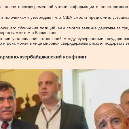
 но после преждевременной утечки информации и неосторожных
ми источниками утверждают, что США смогли предложить устра
большего сближения позиций, чем смогли великие державы за три
перед саммитом в Вашингтоне.
лении установления отношений между суверенными государств
о игрока может в лице мировой сверхдержавы рискует подорвать эт
 армяно-азербайджанский конфликт