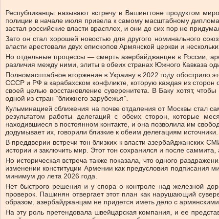
Республиканцы называют встречу в Вашингтоне продуктом мирот
полиции в начале июля привела к самому масштабному дипломат
застал российские власти врасплох, и они до сих пор не придумал
Зато он стал хорошей новостью для другого номинального союз
власти арестовали двух епископов Армянской церкви и нескольк
Но отдельные процессы — смерть азербайджанцев в России, ар
различия между ними, элиты в обеих странах Южного Кавказа о
Полномасштабное вторжение в Украину в 2022 году обострило эт
СССР и РФ в карабахском конфликте, которую каждая из сторон сч
своей целью восстановление суверенитета. В Баку хотят, что
одной из стран “ближнего зарубежья”.
Кульминацией сближения на почве отдаления от Москвы стал сам
результатом работы делегаций с обеих сторон, которые ме
находившиеся в постоянном контакте, и она позволила им свобод
додумывает их, говорили близкие к обеим делегациям источники.
В преддверии встречи тон близких к власти азербайджанских С
истории и заключить мир. Этот тон сохранился и после саммита,
Но историческая встреча также показала, что одного раздраже
изменении конституции Армении как предусловия подписания ми
минимум до лета 2026 года.
Нет быстрого решения и у спора о контроле над железной дор
проверок. Пашинян отвергает этот план как нарушающий сувер
образом, азербайджанцам не придется иметь дело с армянскими
На эту роль претендовала швейцарская компания, и ее представ