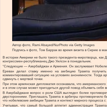
Автор фото,
Rami Alsayed/NurPhoto via Getty Images
Подпись к фото,
Том Баррак во время визита в Сирию в ма
В истории Америки не было такого президента-миротворца, как 
конгрессмен-республиканец Джо Уилсон в понедельник.
“Следующие — Азербайджан и Армения. Он заслуживает Нобелевс
Ереван делал ставку именно на амбицию Трампа получить 
комментировавший ситуацию на условиях анонимности. Тогда ар
сдвинуть с мертвой точки.
При этом армянская дипломатия осознавала, что американского 
и в этом случае может пригодиться другой повод объявить себ
В Азербайджане вопрос о роли США выглядел более противореч
двусторонними. Приглашать Трампа в арбитры противоречило б
что нобелевские амбиции Трампа и контекст мирного процесса с
Учитывая, что самый большой аппетит администрация Трампа 