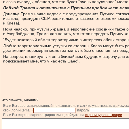
в свою очередь, обещал, что это будет “очень популярное” место
Подход Трампа к отношениям с Путиным продолжает меня
Дональд Трамп начал неделю с предупреждения Путину: согласи
иссякло, президент США решительно отказался от экономически
и Киева].
Пока неясно, примут ли Украина и европейские союзники такое
и Азербайджана, Трамп дал понять, что готов передать Путину к
“Будет некоторый обмен территориями в интересах обеих сторон
Любые территориальные уступки со стороны Киева могут быть ра
достижении перемирия может затмить любые опасения по поводу 
На вопрос, планирует ли он в ближайшем будущем встречу для 
подсказывает мне, что у нас есть шанс”.
Что скажете, Аноним?
Если Вы зарегистрированный пользователь и хотите участвовать в дискусс
свой логин (email)
, пароль
Если Вы еще не зарегистрировались, зайдите на
страницу регистрации
.