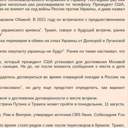
рок несколько раз разговаривали по телефону. Президент США,
ак не влияют на ход войны России против Украины, и даже назвал
араком Обамой. В 2021 году он встречался с предшественником
украинского кризиса”. Трамп, говоря о будущей встрече, ранее
”.
и на перемирие в обмен на отказ Украины от Донецкой и Луганской
ю оккупанту украинцы не будут”. Ранее он также настаивал, что
ок, который президент США установил для достижения Москвой
е санкции. Ни до, ни после момента сообщения о месте и дате
 удалось договориться во время очередной поездки в Россию на
ласовано”, но дату еще предстоит определить, как вариант
мля о достижении договоренности о месте встречи.
треча Путина и Трампа может пройти в понедельник, 11 августа,
 Рим и Венгрия, утверждал источник CBS News. Собеседник Fox
о время стоял рядом с ним после переговоров в Кремле. Трамп,