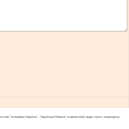
тва "Iнтерфакс-Україна", "Українськi Новини" в каком-либо виде строго запрещены