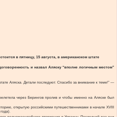
оится в пятницу, 15 августа, в американском штате
оговоренность и назвал Аляску “вполне логичным местом”
тате Аляска. Детали последуют. Спасибо за внимание к теме!” —
ерелетела через Берингов пролив и чтобы именно на Аляске был
торию, открытую российскими путешественниками в начале XVIII
года).
кого полномасштабного вторжения в Украину. Последний раз они