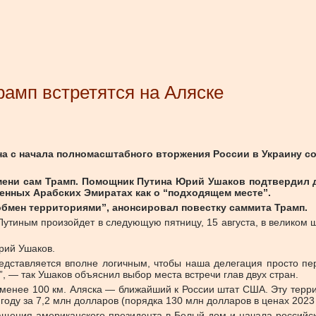
рамп встретятся на Аляске
 с начала полномасштабного вторжения России в Украину сост
мени сам Трамп. Помощник Путина Юрий Ушаков подтвердил д
ненных Арабских Эмиратах как о “подходящем месте”.
бмен территориями”, анонсировал повестку саммита Трамп.
тиным произойдет в следующую пятницу, 15 августа, в великом ш
рий Ушаков.
редставляется вполне логичным, чтобы наша делегация просто п
, — так Ушаков объяснил выбор места встречи глав двух стран.
 менее 100 км. Аляска — ближайший к России штат США. Эту терри
оду за 7,2 млн долларов (порядка 130 млн долларов в ценах 2023 
ащения американского президента в Белый дом и начала российс