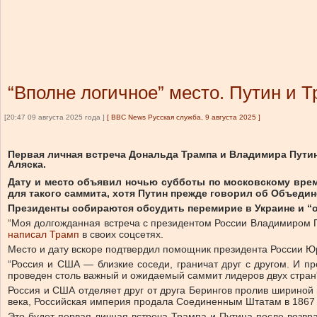
“Вполне логичное” место. Путин и Т
[20:47 09 августа 2025 года ]
[
BBC News Русская служба, 9 августа 2025
]
Первая личная встреча Дональда Трампа и Владимира Путина
Аляска.
Дату и место объявил ночью субботы по московскому вре
для такого саммита, хотя Путин прежде говорил об Объеди
Президенты собираются обсудить перемирие в Украине и “о
“Моя долгожданная встреча с президентом России Владимиром Пу
написал Трамп
в своих соцсетях.
Место и дату вскоре подтвердил помощник президента России Ю
“Россия и США — близкие соседи, граничат друг с другом. И п
проведен столь важный и ожидаемый саммит лидеров двух стран”
Россия и США отделяет друг от друга Берингов пролив шириной
века, Российская империя продала Соединенным Штатам в 1867 г
Это будет первая личная встреча Трампа и Путина после возвр