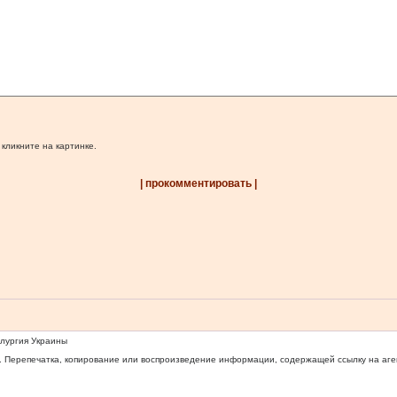
 кликните на картинке.
| прокомментировать |
ллургия Украины
 Перепечатка, копирование или воспроизведение информации, содержащей ссылку на агентс