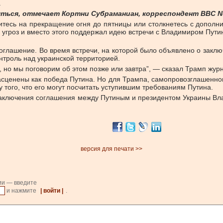
.
ться, отмечает Кортни Субраманиан, корреспондент BBC Ne
тесь на прекращение огня до пятницы или столкнетесь с дополни
х угроз и вместо этого поддержал идею встречи с Владимиром Пут
 соглашение. Во время встречи, на которой было объявлено о зак
онтроль над украинской территорией.
, но мы поговорим об этом позже или завтра”, — сказал Трамп жур
сценены как победа Путина. Но для Трампа, самопровозглашенног
того, что его могут посчитать уступившим требованиям Путина.
заключения соглашения между Путиным и президентом Украины Вл
версия для печати >>
ии — введите
и нажмите
| войти |
.