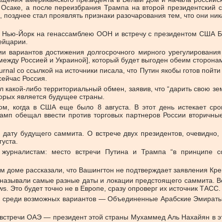
Осаке, а после переизбрания Трампа на второй президентский с
 позднее стал проявлять признаки разочарования тем, что они ник
 в Нью-Йорк на генассамблею ООН и встречу с президентом США Б
ейцарии.
и вариантов достижения долгосрочного мирного урегулирования 
[между Россией и Украиной], который будет выгоден обеим сторонам
ournal со ссылкой на источники писала, что Путин якобы готов пойт
сейчас Россия.
какой-либо территориальный обмен, заявив, что “дарить свою земл
торых является будущее страны.
ом, когда в США еще было 8 августа. В этот день истекает ср
амп обещал ввести против торговых партнеров России вторичны
 дату будущего саммита. О встрече двух президентов, очевидно,
уста.
рналистам: место встречи Путина и Трампа “в принципе сог
ом доме рассказали, что Вашингтон не подтверждает заявления Кре
называли самые разные даты и локации предстоящего саммита. Вс
. Это будет точно не в Европе, сразу опроверг их источник ТАСС.
 среди возможных вариантов — Объединенные Арабские Эмираты,
встречи ОАЭ — президент этой страны Мухаммед Аль Нахайян в эт