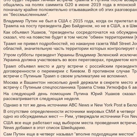
общались на полях саммита G20 в июне 2019 года в японской 
поначалу крайне положительно отзывавшийся об этих разговорах,
их “бессмысленными”.
Владимир Путин не был в США с 2015 года, когда он прилетал
Трампа на посту президента Джо Байденом, но не в США, а в Шв
Как объявил Ушаков, “президенты сосредоточатся на обсуждени
сказал, что на повестке будет в том числе “обмен территориями 
Трамп не привел подробностей, но накануне газета Wall Street J
областей, значительную часть территории которых контролирует 
Утром субботы президент Украины Владимир Зеленский исключил 
Украина должна участвовать во всех переговорах, предметом ко
Трамп объявил место и дату встречи c российским президент
договоренности о перемирии с Киевом. В противном случае Тр
встречи с Путиным Трамп о своем ультиматуме не вспомнил.
Москва и Вашингтон несколько дней держали в секрете место и
встречу с Путиным спецпосланника Трампа Стива Уиткоффа 6 авг
На следующий день помощник Путина Юрий Ушаков сказал жу
рассматривается следующая неделя.
Однако в тот же день источники ABC News и New York Post в Бел
В отсутствие определенности источники мировых СМИ в четверг 
одно из обсуждаемых мест — Рим, утверждали источники Fox News
США все еще работают над выбором места проведения встречи,
News добавил в этот список Швейцарию.
Сам Путин еще в четверг называл “вполне подходящим местом” 