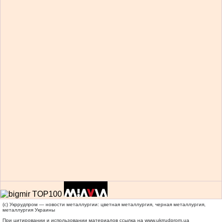
(c) Укррудпром — новости металлургии: цветная металлургия, черная металлургия,
металлургия Украины
При цитировании и использовании материалов ссылка на
www.ukrrudprom.ua