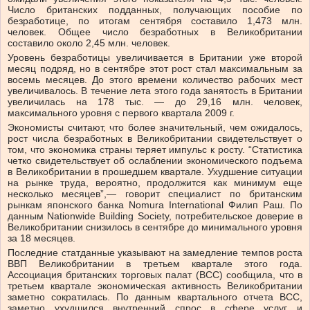
Число британских подданных, получающих пособие по
безработице, по итогам сентября составило 1,473 млн.
человек. Общее число безработных в Великобритании
составило около 2,45 млн. человек.
Уровень безработицы увеличивается в Британии уже второй
месяц подряд, но в сентябре этот рост стал максимальным за
восемь месяцев. До этого времени количество рабочих мест
увеличивалось. В течение лета этого года занятость в Британии
увеличилась на 178 тыс. — до 29,16 млн. человек,
максимального уровня с первого квартала 2009 г.
Экономисты считают, что более значительный, чем ожидалось,
рост числа безработных в Великобритании свидетельствует о
том, что экономика страны теряет импульс к росту. “Статистика
четко свидетельствует об ослаблении экономического подъема
в Великобритании в прошедшем квартале. Ухудшение ситуации
на рынке труда, вероятно, продолжится как минимум еще
несколько месяцев”,— говорит специалист по британским
рынкам японского банка Nomura International Филип Раш. По
данным Nationwide Building Society, потребительское доверие в
Великобритании снизилось в сентябре до минимального уровня
за 18 месяцев.
Последние статданные указывают на замедление темпов роста
ВВП Великобритании в третьем квартале этого года.
Ассоциация британских торговых палат (BCC) сообщила, что в
третьем квартале экономическая активность Великобритании
заметно сократилась. По данным квартального отчета BCC,
заметно ухудшился внутренний спрос в сфере услуг и