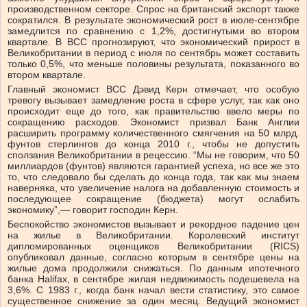
производственном секторе. Спрос на британский экспорт также
сократился. В результате экономический рост в июле-сентябре
замедлится по сравнению с 1,2%, достигнутыми во втором
квартале. В BCC прогнозируют, что экономический прирост в
Великобритании в период с июля по сентябрь может составить
только 0,5%, что меньше половины результата, показанного во
втором квартале.
Главный экономист BCC Дэвид Керн отмечает, что особую
тревогу вызывает замедление роста в сфере услуг, так как оно
происходит еще до того, как правительство ввело меры по
сокращению расходов. Экономист призвал Банк Англии
расширить программу количественного смягчения на 50 млрд.
фунтов стерлингов до конца 2010 г., чтобы не допустить
сползания Великобритании в рецессию. “Мы не говорим, что 50
миллиардов (фунтов) являются гарантией успеха, но все же это
то, что следовало бы сделать до конца года, так как мы знаем
наверняка, что увеличение налога на добавленную стоимость и
последующее сокращение (бюджета) могут ослабить
экономику”,— говорит господин Керн.
Беспокойство экономистов вызывает и рекордное падение цен
на жилье в Великобритании. Королевский институт
дипломированных оценщиков Великобритании (RICS)
опубликовал данные, согласно которым в сентябре цены на
жилые дома продолжили снижаться. По данным ипотечного
банка Halifax, в сентябре жилая недвижимость подешевела на
3,6%. С 1983 г., когда банк начал вести статистику, это самое
существенное снижение за один месяц. Ведущий экономист