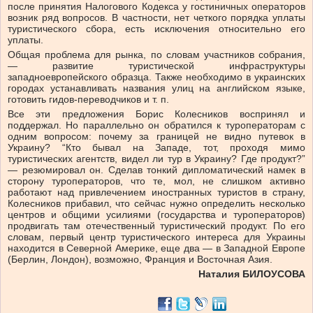
после принятия Налогового Кодекса у гостиничных операторов
возник ряд вопросов. В частности, нет четкого порядка уплаты
туристического сбора, есть исключения относительно его
уплаты.
Общая проблема для рынка, по словам участников собрания,
— развитие туристической инфраструктуры
западноевропейского образца. Также необходимо в украинских
городах устанавливать названия улиц на английском языке,
готовить гидов-переводчиков и т. п.
Все эти предложения Борис Колесников воспринял и
поддержал. Но параллельно он обратился к туроператорам с
одним вопросом: почему за границей не видно путевок в
Украину? “Кто бывал на Западе, тот, проходя мимо
туристических агентств, видел ли тур в Украину? Где продукт?”
— резюмировал он. Сделав тонкий дипломатический намек в
сторону туроператоров, что те, мол, не слишком активно
работают над привлечением иностранных туристов в страну,
Колесников прибавил, что сейчас нужно определить несколько
центров и общими усилиями (государства и туроператоров)
продвигать там отечественный туристический продукт. По его
словам, первый центр туристического интереса для Украины
находится в Северной Америке, еще два — в Западной Европе
(Берлин, Лондон), возможно, Франция и Восточная Азия.
Наталия БИЛОУСОВА