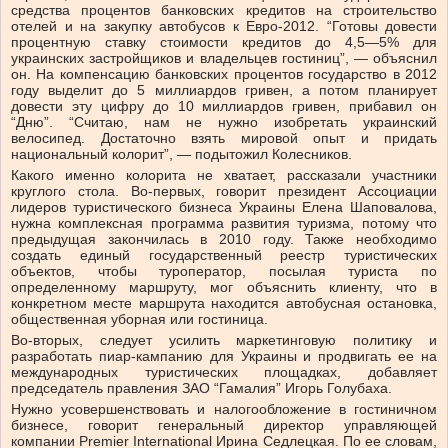
средства процентов банковских кредитов на строительство
отелей и на закупку автобусов к Евро-2012. “Готовы довести
процентную ставку стоимости кредитов до 4,5—5% для
украинских застройщиков и владельцев гостиниц”, — объяснил
он. На компенсацию банковских процентов государство в 2012
году выделит до 5 миллиардов гривен, а потом планирует
довести эту цифру до 10 миллиардов гривен, прибавил он
“Дню”. “Считаю, нам не нужно изобретать украинский
велосипед. Достаточно взять мировой опыт и придать
национальный колорит”, — подытожил Колесников.
Какого именно колорита не хватает, рассказали участники
круглого стола. Во-первых, говорит президент Ассоциации
лидеров туристического бизнеса Украины Елена Шаповалова,
нужна комплексная программа развития туризма, потому что
предыдущая закончилась в 2010 году. Также необходимо
создать единый государственный реестр туристических
объектов, чтобы туроператор, посылая туриста по
определенному маршруту, мог объяснить клиенту, что в
конкретном месте маршрута находится автобусная остановка,
общественная уборная или гостиница.
Во-вторых, следует усилить маркетинговую политику и
разработать пиар-кампанию для Украины и продвигать ее на
международных туристических площадках, добавляет
председатель правления ЗАО “Гамалия” Игорь Голубаха.
Нужно усовершенствовать и налогообложение в гостиничном
бизнесе, говорит генеральный директор управляющей
компании Premier International Ирина Седлецкая. По ее словам,