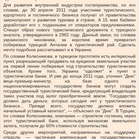
Для развития внутренней индустрии гостеприимства, по его
словам, до 30 апреля 2011 года участники туристического,
курортного и гостиничного бизнеса получат от правительства
законопроект о развитии туризма в стране. А 15 мая Кабмин
доработает его с поданными от операторов предложениями.
Спишут образ нового туристического документа с турецкого
аналога, утвержденного в 1982 году. Данный закон, по словам
украинского чиновника, за короткое время превратил
побережье турецкой Анталии в туристический рай. Сделать
нечто подобное рассчитывают и в Украине.
По словам Колесникова, в турецком прототипе есть интересный
пункт, разрешающий продавать на аукционе земельные участки
на первой линии побережья под строительство туристических
объектов. Кроме того, Украина “одолжит” и пункт о
туристическом банке. И уже до конца 2011 года, уточнил “Дню”
вице-премьер-министр, на базе одного из
национализированных государством банков могут создать
государственный туристический банк, кредитующий владельцев
таких участков под залог приобретенной земли. “Государство
должно дать деньги, которых сегодня нет у туристического
бизнеса... Прежде всего, государство должно вложить
начальный уставный капитал”, — объяснил он “Дню”. В Турции,
по словам Колесникова, компании — строители гостиниц через
этот туристический банк, используя механизм земельного
залога, получали до 60% стоимости строительства.
Среди других мероприятий, направленных на поддержку
отрасли, — частичная компенсация за государственные