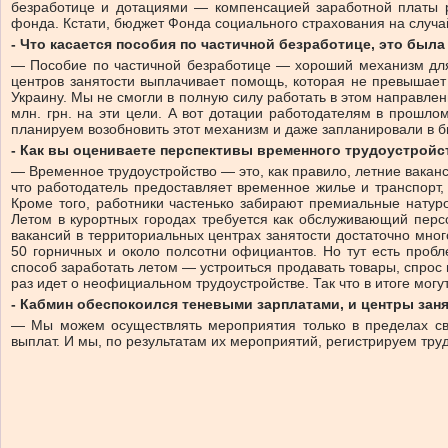
безработице и дотациями — компенсацией заработной платы р
фонда. Кстати, бюджет Фонда социального страхования на случай
- Что касается пособия по частичной безработице, это был
— Пособие по частичной безработице — хороший механизм для 
центров занятости выплачивает помощь, которая не превышает
Украину. Мы не смогли в полную силу работать в этом направле
млн. грн. на эти цели. А вот дотации работодателям в прошло
планируем возобновить этот механизм и даже запланировали в б
- Как вы оцениваете перспективы временного трудоустройс
— Временное трудоустройство — это, как правило, летние вакан
что работодатель предоставляет временное жилье и транспорт, 
Кроме того, работники частенько забирают премиальные натур
Летом в курортных городах требуется как обслуживающий персо
вакансий в территориальных центрах занятости достаточно мног
50 горничных и около полсотни официантов. Но тут есть пробл
способ заработать летом — устроиться продавать товары, спрос н
раз идет о неофициальном трудоустройстве. Так что в итоге могу
- Кабмин обеспокоился теневыми зарплатами, и центры зан
— Мы можем осуществлять мероприятия только в пределах сво
выплат. И мы, по результатам их мероприятий, регистрируем труд