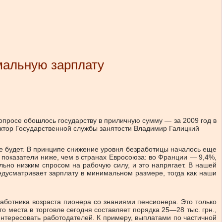
мальную зарплату
вопросе обошлось государству в приличную сумму — за 2009 год в
ектор Государственной службы занятости Владимир Галицкий
не будет. В принципе снижение уровня безработицы началось еще
и показатели ниже, чем в странах Евросоюза: во Франции — 9,4%,
ьно низким спросом на рабочую силу, и это напрягает. В нашей
редусматривает зарплату в минимальном размере, тогда как наши
аботника возраста пионера со знаниями пенсионера. Это только
о места в торговле сегодня составляет порядка 25—28 тыс. грн.,
интересовать работодателей. К примеру, выплатами по частичной