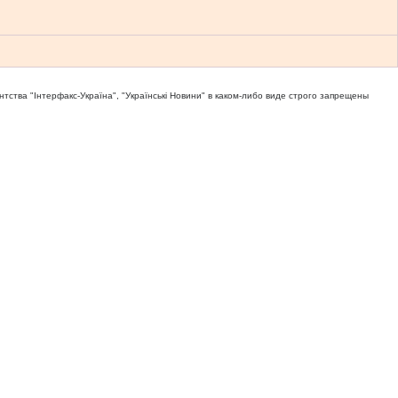
тва "Iнтерфакс-Україна", "Українськi Новини" в каком-либо виде строго запрещены