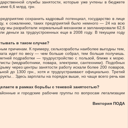
дарственной службы занятости, которые уже учтены в бюджете
еме 6,6 млрд. грн.
редприятию сохранить кадровый потенциал, государство в лице
ду, к сожалению, таких предприятий было немного — 24 на всю
 году мы разработали нормальный механизм и запланировали 62,6
ли деньги за трудоустроенных еще в 2008 году. В текущем году
тывать в таком случае?
зным причинам. К примеру, сельхозработы наиболее выгодны тем,
Оплата идет по весу — чем больше собрал, тем больше получишь.
етней подработки — трудоустройство с пользой, ближе к морю.
исты (медработники, повара, электрики, сантехники). Подобных
Крыму через центры занятости работу искали более 200 поваров,
ьной до 1300 грн., хотя и трудоустраивают официально. Третий
рукты... Здесь зарплаты на порядок выше, но чаще всего речь как
делаете в рамках борьбы с теневой занятостью?
айонные и городские рабочие группы по вопросам легализации
Виктория ПОДА