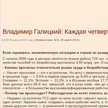
Владимир Галицкий: Каждая четвер
[16:20 26 марта 2010 года ]
[
Комментарии, №11, 26 марта 2010
]
Если оценивать экономическую ситуацию в стране по рынку т
С начала 2009 года в центрах занятости искали работу 724 тыс.
качестве пособий по безработице выплачено 3,93 млрд. грн. О 
- Каковы прогнозы относительно рынка труда и безработицы
— Насчет прогнозов — это к астрологам. Но могу с уверенность
в прошлом году — с 9,5% в первом квартале до 8,6% в третьем. 
Словакии — 11,1%, Эстонии — 13,2%, а в Испании вообще 17,7%
базе данных всего 65,9 тыс. вакансий, это в разы ниже, чем д
соискатели — в большинстве высококвалифицированные работни
- Почему так происходит? Работодатели не хотят платить з
— Недавно на коллегии ГСЗ один из моих коллег озвучил мысль
один аспект. Украине нужно создавать новые рабочие места, а э
самые дорогие места — в химической и металлургической промыш