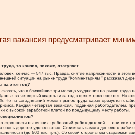
тая вакансия предусматривает мини
руда, то кризис, похоже, отступает.
 человек, сейчас — 547 тыс. Правда, снятие напряженности в этом 
нынешней ситуации на рынке труда “Комментариям ” рассказал дир
 на этот год?
ю сказать, что в ближайшие три месяца ухудшения на рынке труда 
Данных за четвертый квартал и за год в целом пока еще нет. Но эт
. Но на сегодняшний момент рынок труда характеризуется стабил
о кризиса. Каждая четвертая вакансия, поданная работодателем, п
ки с высокой заработной платой по предыдущему месту работы.
а специалистов?
 о странности нынешних требований работодателей — они хотят р
то очень дорогое удовольствие. Стоимость самого дешевого рабочег
ленности (до 500 тыс. грн.). Со своей стороны мы стараемся за