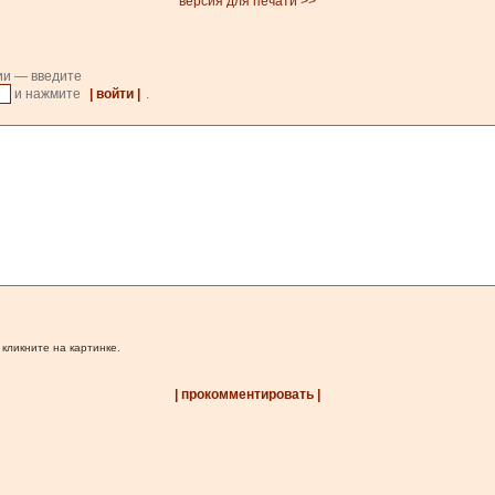
версия для печати >>
ии — введите
и нажмите
| войти |
.
 кликните на картинке.
| прокомментировать |