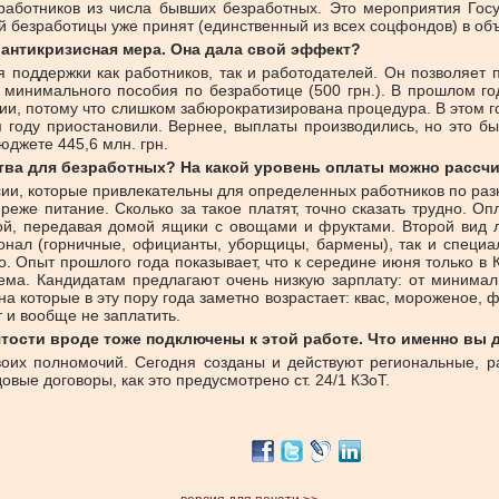
аботников из числа бывших безработных. Это мероприятия Госу
 безработицы уже принят (единственный из всех соцфондов) в объ
а антикризисная мера. Она дала свой эффект?
поддержки как работников, так и работодателей. Он позволяет п
 минимального пособия по безработице (500 грн.). В прошлом го
нии, потому что слишком забюрократизирована процедура. В этом
м году приостановили. Вернее, выплаты производились, но это бы
юджете 445,6 млн. грн.
тва для безработных? На какой уровень оплаты можно рассчи
сии, которые привлекательны для определенных работников по ра
реже питание. Сколько за такое платят, точно сказать трудно. 
ой, передавая домой ящики с овощами и фруктами. Второй вид л
нал (горничные, официанты, уборщицы, бармены), так и специал
о. Опыт прошлого года показывает, что к середине июня только в 
ема. Кандидатам предлагают очень низкую зарплату: от минимал
а которые в эту пору года заметно возрастает: квас, мороженое, ф
т и вообще не заплатить.
ятости вроде тоже подключены к этой работе. Что именно вы 
их полномочий. Сегодня созданы и действуют региональные, р
овые договоры, как это предусмотрено ст. 24/1 КЗоТ.