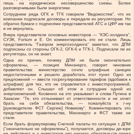
лишь на юридическое несовершенство схемы. Более
разговорчивыми были энергетики.
Сотрудники ряда ОГК и ТГК говорили “Ведомостям”, что их
компании подписали договоры и передали их регуляторам. Но
обратно бумаги с подписями представителей АТС и ЦФР им так
и не вернулись.
Вчера представители основных инвесторов — “КЭС-холдинга”,
СУЭК, Fortum и E. On комментировать это не стали. Лишь
представитель “Газпром энергохолдинга” заметил, что ДПМ
подписаны со стороны ОГК-2, ОГК-6 и ТГК-1. Подписали ли их
регуляторы, он не знает.
Одна из причин, почему ДПМ не были окончательно
оформлены, — позиция Минэнерго, говорит чиновник
правительства: министерство сочло штрафные санкции
недостаточными и решило доработать этот пункт. Одно из
предложений — ввести госрегулирование тарифов (вдобавок к
штрафам) для тех, кто не справляется с инвестпрограммой,
добавляет он. Слышал об этом и сотрудник одной из
энергокомпаний. Косвенно на это указывают и слова Путина в
Хакасии: “Те, кто отлынивает от ответственности и не хочет
брать на себя обязательства, — пожалуйста к г-ну
[руководителю ФСТ Сергею] Новикову”. Комментировать это
представители правительства, Минэнерго и ФСТ также не
стали.
Если брать формулировку Счетной палаты по ситуации с ДПМ
(“окончательно не оформлены”), получается, договоры де-юре
не действуют и у инвесторов нет никаких обязательств перед