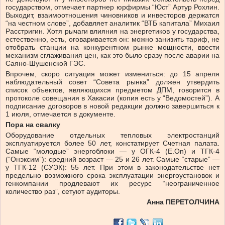
государством, отмечает партнер юрфирмы “Юст” Артур Рохлин.
Выходит, взаимоотношения чиновников и инвесторов держатся
“на честном слове”, добавляет аналитик “ВТБ капитала” Михаил
Расстригин. Хотя рычаги влияния на энергетиков у государства,
естественно, есть, оговаривается он: можно занизить тариф, не
отобрать станции на конкурентном рынке мощности, ввести
механизм cглаживания цен, как это было сразу после аварии на
Саяно-Шушенской ГЭС.
Впрочем, скоро ситуация может измениться: до 15 апреля
наблюдательный совет “Совета рынка” должен утвердить
список объектов, являющихся предметом ДПМ, говорится в
протоколе совещания в Хакасии (копия есть у “Ведомостей”). А
подписание договоров в новой редакции должно завершиться к
1 июля, отмечается в документе.
Пора на свалку
Оборудование отдельных тепловых электростанций
эксплуатируется более 50 лет, констатирует Счетная палата.
Самые “молодые” энергоблоки — у ОГК-4 (E.On) и ТГК-4
(“Онэксим”): средний возраст — 25 и 26 лет. Самые “старые” —
у ТГК-12 (СУЭК): 55 лет. При этом в законодательстве нет
предельно возможного срока эксплуатации энергоустановок и
генкомпании продлевают их ресурс “неограниченное
количество раз”, сетуют аудиторы.
Анна ПЕРЕТОЛЧИНА