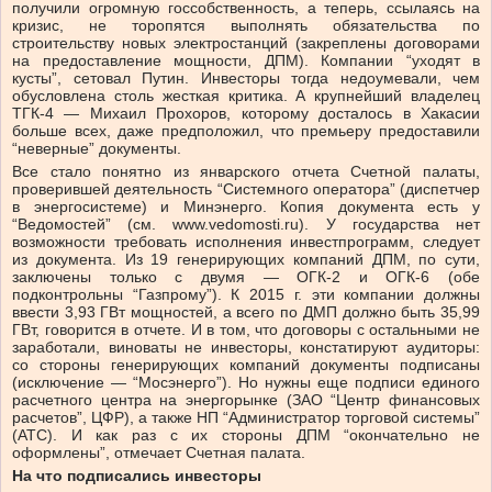
получили огромную госсобственность, а теперь, ссылаясь на
кризис, не торопятся выполнять обязательства по
строительству новых электростанций (закреплены договорами
на предоставление мощности, ДПМ). Компании “уходят в
кусты”, сетовал Путин. Инвесторы тогда недоумевали, чем
обусловлена столь жесткая критика. А крупнейший владелец
ТГК-4 — Михаил Прохоров, которому досталось в Хакасии
больше всех, даже предположил, что премьеру предоставили
“неверные” документы.
Все стало понятно из январского отчета Счетной палаты,
проверившей деятельность “Системного оператора” (диспетчер
в энергосистеме) и Минэнерго. Копия документа есть у
“Ведомостей” (см. www.vedomosti.ru). У государства нет
возможности требовать исполнения инвестпрограмм, следует
из документа. Из 19 генерирующих компаний ДПМ, по сути,
заключены только с двумя — ОГК-2 и ОГК-6 (обе
подконтрольны “Газпрому”). К 2015 г. эти компании должны
ввести 3,93 ГВт мощностей, а всего по ДМП должно быть 35,99
ГВт, говорится в отчете. И в том, что договоры с остальными не
заработали, виноваты не инвесторы, констатируют аудиторы:
со стороны генерирующих компаний документы подписаны
(исключение — “Мосэнерго”). Но нужны еще подписи единого
расчетного центра на энергорынке (ЗАО “Центр финансовых
расчетов”, ЦФР), а также НП “Администратор торговой системы”
(АТС). И как раз с их стороны ДПМ “окончательно не
оформлены”, отмечает Счетная палата.
На что подписались инвесторы