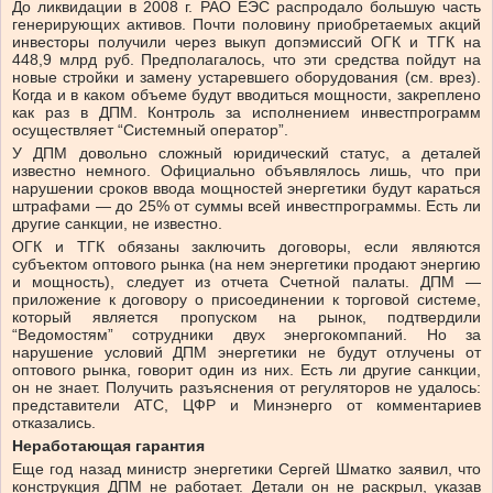
До ликвидации в 2008 г. РАО ЕЭС распродало большую часть
генерирующих активов. Почти половину приобретаемых акций
инвесторы получили через выкуп допэмиссий ОГК и ТГК на
448,9 млрд руб. Предполагалось, что эти средства пойдут на
новые стройки и замену устаревшего оборудования (см. врез).
Когда и в каком объеме будут вводиться мощности, закреплено
как раз в ДПМ. Контроль за исполнением инвестпрограмм
осуществляет “Системный оператор”.
У ДПМ довольно сложный юридический статус, а деталей
известно немного. Официально объявлялось лишь, что при
нарушении сроков ввода мощностей энергетики будут караться
штрафами — до 25% от суммы всей инвестпрограммы. Есть ли
другие санкции, не известно.
ОГК и ТГК обязаны заключить договоры, если являются
субъектом оптового рынка (на нем энергетики продают энергию
и мощность), следует из отчета Счетной палаты. ДПМ —
приложение к договору о присоединении к торговой системе,
который является пропуском на рынок, подтвердили
“Ведомостям” сотрудники двух энергокомпаний. Но за
нарушение условий ДПМ энергетики не будут отлучены от
оптового рынка, говорит один из них. Есть ли другие санкции,
он не знает. Получить разъяснения от регуляторов не удалось:
представители АТС, ЦФР и Минэнерго от комментариев
отказались.
Неработающая гарантия
Еще год назад министр энергетики Сергей Шматко заявил, что
конструкция ДПМ не работает. Детали он не раскрыл, указав