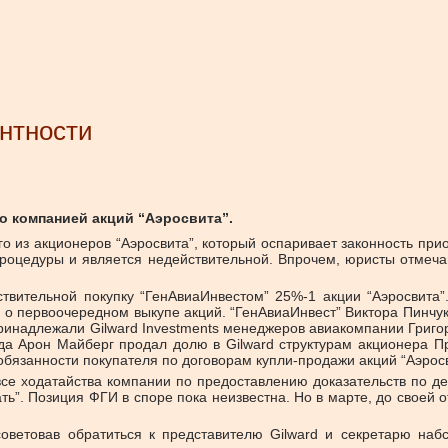
ентности
о компанией акций “Аэросвита”.
о из акционеров “Аэросвита”, который оспаривает законность пр
роцедуры и является недействительной. Впрочем, юристы отмечаю
ствительной покупку “ГенАвиаИнвестом” 25%-1 акции “Аэросвита
я о первоочередном выкупе акций. “ГенАвиаИнвест” Виктора Пинчука
принадлежали Gilward Investments менеджеров авиакомпании Григ
а Арон Майберг продал долю в Gilward структурам акционера Пр
 обязанности покупателя по договорам купли-продажи акций “Аэросв
 все ходатайства компании по предоставлению доказательств по
”. Позиция ФГИ в споре пока неизвестна. Но в марте, до своей о
советовав обратиться к представителю Gilward и секретарю на