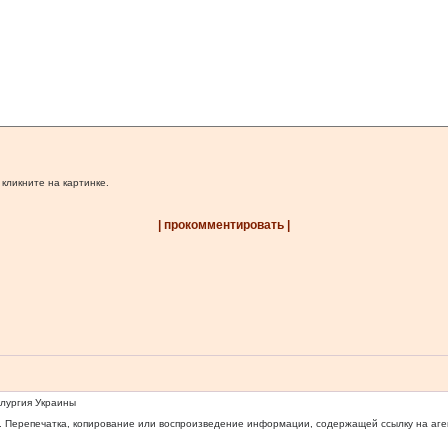
 кликните на картинке.
| прокомментировать |
ллургия Украины
 Перепечатка, копирование или воспроизведение информации, содержащей ссылку на агентс