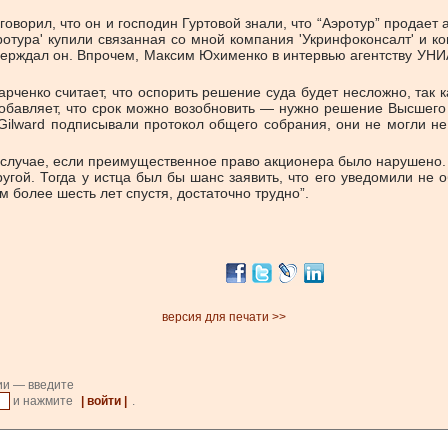
ворил, что он и господин Гуртовой знали, что “Аэротур” продает 
Аэротура' купили связанная со мной компания 'Укринфоконсалт' и
ерждал он. Впрочем, Максим Юхименко в интервью агентству УНИАН
енко считает, что оспорить решение суда будет несложно, так как
бавляет, что срок можно возобновить — нужно решение Высшего х
Gilward подписывали протокол общего собрания, они не могли не
случае, если преимущественное право акционера было нарушено. 
ругой. Тогда у истца был бы шанс заявить, что его уведомили не
 более шесть лет спустя, достаточно трудно”.
версия для печати >>
ии — введите
и нажмите
| войти |
.