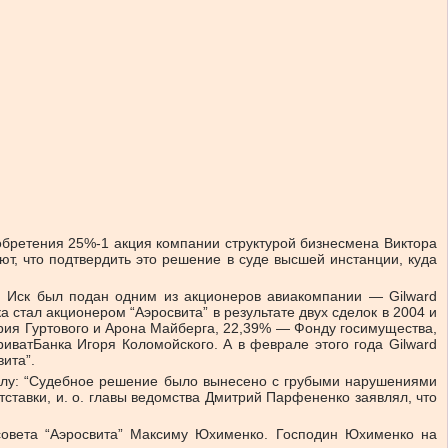
иобретения 25%-1 акция компании структурой бизнесмена Виктора
т, что подтвердить это решение в суде высшей инстанции, куда
”. Иск был подан одним из акционеров авиакомпании — Gilward
 стал акционером “Аэросвита” в результате двух сделок в 2004 и
ория Гуртового и Арона Майберга, 22,39% — Фонду госимущества,
иватБанка Игоря Коломойского. А в феврале этого года Gilward
ита”.
 делу: “Судебное решение было вынесено с грубыми нарушениями
тставки, и. о. главы ведомства Дмитрий Парфененко заявлял, что
бсовета “Аэросвита” Максиму Юхименко. Господин Юхименко на