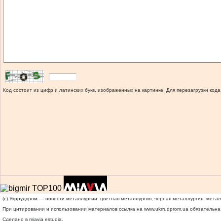
Код состоит из цифр и латинских букв, изображенных на картинке. Для перезагрузки кода
(c) Укррудпром — новости металлургии: цветная металлургия, черная металлургия, мета
При цитировании и использовании материалов ссылка на
www.ukrrudprom.ua
обязательна.
Сделано в miavia estudia.