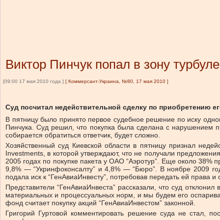
Виктор Пинчук попал в зону турбул
[09:00 17 мая 2010 года ]
[
Коммерсант-Украина, №80, 17 мая 2010
]
Суд посчитал недействительной сделку по приобретению ег
В пятницу было принято первое судебное решение по иску одног
Пинчука. Суд решил, что покупка была сделана с нарушением п
собирается обратиться ответчик, будет сложно.
Хозяйственный суд Киевской области в пятницу признал недей
Investments, в которой утверждают, что не получали предложени
2005 годах по покупке пакета у ОАО “Аэротур”. Еще около 38% 
9,8% — “Укринфоконсалту” и 4,8% — “Бюро”. В ноябре 2009 год
подала иск к “ГенАвиаИнвесту”, потребовав передать ей права и
Представители “ГенАвиаИнвеста” рассказали, что суд отклонил
материальных и процессуальных норм, и мы будем его оспаривать
фонд считает покупку акций “ГенАвиаИнвестом” законной.
Григорий Гуртовой комментировать решение суда не стал, по