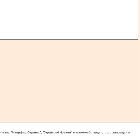
тва "Iнтерфакс-Україна", "Українськi Новини" в каком-либо виде строго запрещены