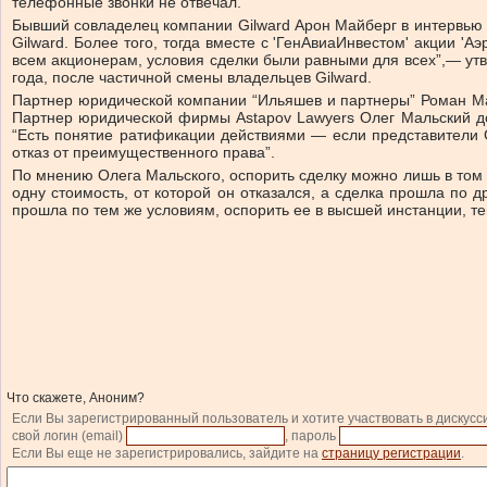
телефонные звонки не отвечал.
Бывший совладелец компании Gilward Арон Майберг в интервью го
Gilward. Более того, тогда вместе с 'ГенАвиаИнвестом' акции '
всем акционерам, условия сделки были равными для всех”,— утв
года, после частичной смены владельцев Gilward.
Партнер юридической компании “Ильяшев и партнеры” Роман Марч
Партнер юридической фирмы Astapov Lawyers Олег Мальский до
“Есть понятие ратификации действиями — если представители 
отказ от преимущественного права”.
По мнению Олега Мальского, оспорить сделку можно лишь в том 
одну стоимость, от которой он отказался, а сделка прошла по д
прошла по тем же условиям, оспорить ее в высшей инстанции, тем
Что скажете, Аноним?
Если Вы зарегистрированный пользователь и хотите участвовать в дискусс
свой логин (email)
, пароль
Если Вы еще не зарегистрировались, зайдите на
страницу регистрации
.