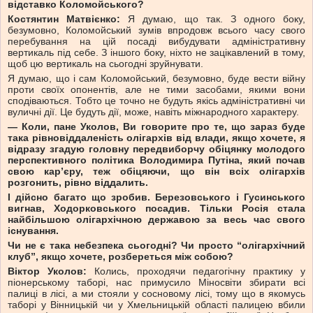
відставко Коломойського?
Костянтин Матвієнко:
Я думаю, що так. З одного боку,
безумовно, Коломойський зумів впродовж всього часу свого
перебування на цій посаді вибудувати адміністративну
вертикаль під себе. З іншого боку, ніхто не зацікавлений в тому,
щоб цю вертикаль на сьогодні зруйнувати.
Я думаю, що і сам Коломойський, безумовно, буде вести війну
проти своїх опонентів, але не тими засобами, якими вони
сподіваються. Тобто це точно не будуть якісь адміністративні чи
вуличні дії. Це будуть дії, може, навіть міжнародного характеру.
— Коли, пане Уколов, Ви говорите про те, що зараз буде
така рівновіддаленість олігархів від влади, якщо хочете, я
відразу згадую головну передвиборчу обіцянку молодого
перспективного політика Володимира Путіна, який почав
свою кар’єру, теж обіцяючи, що він всіх олігархів
розгонить, рівно віддалить.
І дійсно багато що зробив. Березовського і Гусинського
вигнав, Ходорковського посадив. Тільки Росія стала
найбільшою олігархічною державою за весь час свого
існування.
Чи не є така небезпека сьогодні? Чи просто “олігархічний
клуб”, якщо хочете, розбереться між собою?
Віктор Уколов:
Колись, проходячи педагогічну практику у
піонерському таборі, нас примусило Міносвіти збирати всі
палиці в лісі, а ми стояли у сосновому лісі, тому що в якомусь
таборі у Вінницькій чи у Хмельницькій області палицею вбили