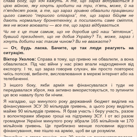
слава Богу, що хоч кажуть. А те, що зараз відбувається з
цією війною, яку хочуть зробити на три, п’ять, може, й на
п’ятдесят років, а те, що зараз гривню обвалили працівники
цього самого “першого олігарха”, те, що зараз бійцям не
дають нормальну бронетехніку, а посилають саме сміття,
яке не може воювати — все те, що зараз відбувається.
Чи не є це тим самим, що не доробив цей наш “вітязник”,
бувший президент, що не добив Україну? То, може, зараз і
хочуть добити нас таким чином? Ви не вважаєте?
— От, будь ласка. Бачите, це так люди реагують на
ситуацію.
Віктор Уколов:
Справа в тому, що гривню не обвалили, а вона
обвалилася. Під час війни у нас різко впали надходження від
експорту. І те, що зараз говорив слухач, він просто повторює
чиїсь попсові, вибачте, висловлювання в мережі інтернет або на
телебаченні.
З іншого боку, якби армія не фінансувалася і туди не
передавалася зброя, яка активно використовується, то зупинити
цю всю навалу було би нічим.
Я нагадаю, що минулого року державний бюджет виділив на
фінансування ЗСУ 30 мільярдів гривень, а цього року виділить
майже 90 мільярдів гривень. Я брав участь і беру участь, разом
з волонтерами збираю гроші на підтримку ЗСУ. І от всі разом
громадяни України минулого року зібрали 165 мільйонів чи 170
мільйонів гривень. Це приблизно менше половини відсотка
фінансування, яке пішло на армію, щоб ви це розуміли.