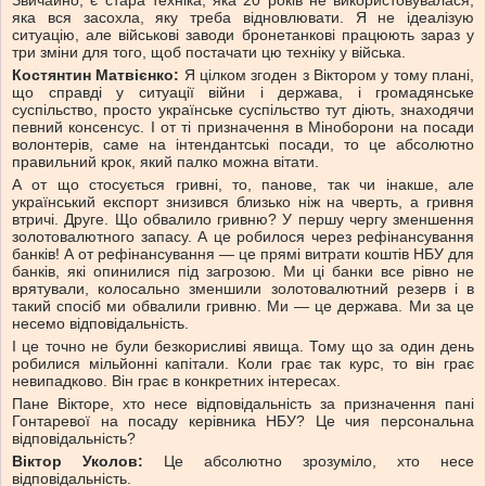
Звичайно, є стара техніка, яка 20 років не використовувалася,
яка вся засохла, яку треба відновлювати. Я не ідеалізую
ситуацію, але військові заводи бронетанкові працюють зараз у
три зміни для того, щоб постачати цю техніку у війська.
Костянтин Матвієнко:
Я цілком згоден з Віктором у тому плані,
що справді у ситуації війни і держава, і громадянське
суспільство, просто українське суспільство тут діють, знаходячи
певний консенсус. І от ті призначення в Міноборони на посади
волонтерів, саме на інтендантські посади, то це абсолютно
правильний крок, який палко можна вітати.
А от що стосується гривні, то, панове, так чи інакше, але
український експорт знизився близько ніж на чверть, а гривня
втричі. Друге. Що обвалило гривню? У першу чергу зменшення
золотовалютного запасу. А це робилося через рефінансування
банків! А от рефінансування — це прямі витрати коштів НБУ для
банків, які опинилися під загрозою. Ми ці банки все рівно не
врятували, колосально зменшили золотовалютний резерв і в
такий спосіб ми обвалили гривню. Ми — це держава. Ми за це
несемо відповідальність.
І це точно не були безкорисливі явища. Тому що за один день
робилися мільйонні капітали. Коли грає так курс, то він грає
невипадково. Він грає в конкретних інтересах.
Пане Вікторе, хто несе відповідальність за призначення пані
Гонтаревої на посаду керівника НБУ? Це чия персональна
відповідальність?
Віктор Уколов:
Це абсолютно зрозуміло, хто несе
відповідальність.