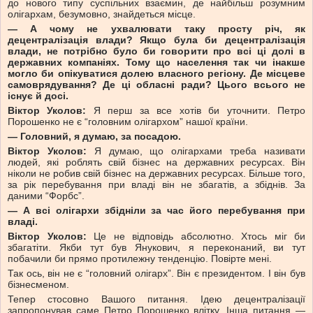
до нового типу суспільних взаємин, де найбільш розумним
олігархам, безумовно, знайдеться місце.
— А чому не ухвалювати таку просту річ, як
децентралізація влади? Якщо була би децентралізація
влади, не потрібно було би говорити про всі ці долі в
державних компаніях. Тому що населення так чи інакше
могло би опікуватися долею власного регіону. Де місцеве
самоврядування? Де ці обласні ради? Цього всього не
існує й досі.
Віктор Уколов:
Я перш за все хотів би уточнити. Петро
Порошенко не є “головним олігархом” нашої країни.
— Головний, я думаю, за посадою.
Віктор Уколов:
Я думаю, що олігархами треба називати
людей, які роблять свій бізнес на державних ресурсах. Він
ніколи не робив свій бізнес на державних ресурсах. Більше того,
за рік перебування при владі він не збагатів, а збіднів. За
даними “Форбс”.
— А всі олігархи збідніли за час його перебування при
владі.
Віктор Уколов:
Це не відповідь абсолютно. Хтось міг би
збагатіти. Якби тут був Янукович, я переконаний, ви тут
побачили би прямо протилежну тенденцію. Повірте мені.
Так ось, він не є “головний олігарх”. Він є президентом. І він був
бізнесменом.
Тепер стосовно Вашого питання. Ідею децентралізації
запропонував саме Петро Порошенко влітку. Інша питання —