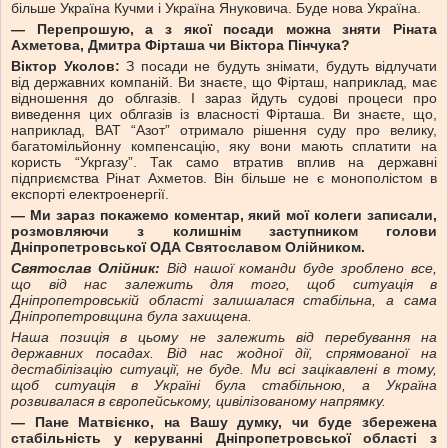
більше Україна Кучми і Україна Януковича. Буде нова Україна.
— Перепрошую, а з якої посади можна зняти Ріната
Ахметова, Дмитра Фірташа чи Віктора Пінчука?
Віктор Уколов:
З посади не будуть знімати, будуть відлучати
від державних компаній. Ви знаєте, що Фірташ, наприклад, має
відношення до облгазів. І зараз йдуть судові процеси про
виведення цих облгазів із власності Фірташа. Ви знаєте, що,
наприклад, ВАТ “Азот” отримало рішення суду про велику,
багатомільйонну компенсацію, яку вони мають сплатити на
користь “Укргазу”. Так само втратив вплив на державні
підприємства Рінат Ахметов. Він більше не є монополістом в
експорті електроенергії.
— Ми зараз покажемо коментар, який мої колеги записали,
розмовляючи з колишнім заступником голови
Дніпропетровської ОДА Святославом Олійником.
Святослав Олійник:
Від нашої команди буде зроблено все,
що від нас залежить для того, щоб ситуація в
Дніпропетровській області залишалася стабільна, а сама
Дніпропетровщина була захищена.
Наша позиція в цьому не залежить від перебування на
державних посадах. Від нас жодної дії, спрямованої на
дестабілізацію ситуації, не буде. Ми всі зацікавлені в тому,
щоб ситуація в Україні була стабільною, а Україна
розвивалася в європейському, цивілізованому напрямку.
— Пане Матвієнко, на Вашу думку, чи буде збережена
стабільність у керуванні Дніпропетровської області з