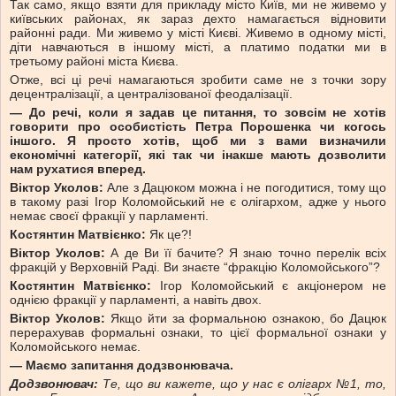
Так само, якщо взяти для прикладу місто Київ, ми не живемо у
київських районах, як зараз дехто намагається відновити
районні ради. Ми живемо у місті Києві. Живемо в одному місті,
діти навчаються в іншому місті, а платимо податки ми в
третьому районі міста Києва.
Отже, всі ці речі намагаються зробити саме не з точки зору
децентралізації, а централізованої феодалізації.
— До речі, коли я задав це питання, то зовсім не хотів
говорити про особистість Петра Порошенка чи когось
іншого. Я просто хотів, щоб ми з вами визначили
економічні категорії, які так чи інакше мають дозволити
нам рухатися вперед.
Віктор Уколов:
Але з Дацюком можна і не погодитися, тому що
в такому разі Ігор Коломойський не є олігархом, адже у нього
немає своєї фракції у парламенті.
Костянтин Матвієнко:
Як це?!
Віктор Уколов:
А де Ви її бачите? Я знаю точно перелік всіх
фракцій у Верховній Раді. Ви знаєте “фракцію Коломойського”?
Костянтин Матвієнко:
Ігор Коломойський є акціонером не
однією фракції у парламенті, а навіть двох.
Віктор Уколов:
Якщо йти за формальною ознакою, бо Дацюк
перерахував формальні ознаки, то цієї формальної ознаки у
Коломойського немає.
— Маємо запитання додзвонювача.
Додзвонювач:
Те, що ви кажете, що у нас є олігарх №1, то,