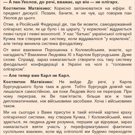
— А пан Уколов, до речі, вважає, що він — не олігарх.
Костянтин Матвієнко:
Корисно запізнюватися на ефіри. Є
предмет дискусії. Позаяк, бачите, я не чув, що говорив пан
Уколов до цього.
Отже, в Російській Федерації діє, так би мовити, самодержавний
олігархат, коли, як це було і за царату, “у кормлєніє” віддаються
певні галузі і певні монополії. У нас “батько” української олігархії
Кучма теж створив цю систему, коли віддавалося “у кормлєніє”,
але тепер виникла система феодалізму.
От мені взаємини Порошенка з Коломойським, знаєте, що
нагадають? Взаємини Людовіка ХІ з Карлом Бургундським. Дуже
схоже. Справді, зараз намагаються створити ось таку систему
феодальної конфедерації в Україні на чолі з “головним
олігархом”.
— Але тепер вже Карл не Карл.
Костянтин Матвієнко:
Не вийде. До речі, у Карла
Бургундського була така ж доля. Тобто Бургундія довгий час
лишалася самостійною, аж поки Людовік його не переграв. При
чому переграв, як Ви пам’ятаєте, більше все ж таки
дипломатичними, ніж військовими засобами. Хоча і військовими
також.
Ми на сьогодні з Вами присутні в такій епічній картині краху
олігархічної системи, яку створив Кучма. І Коломойський, мені
здається, як людина дуже розумна, першим це відчувши, зараз
намагається взяти участь у переформатуванні фактично
суспільних взаємин, коли від олігополії ми будемо переходити