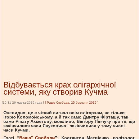
Відбувається крах олігархічної
системи, яку створив Кучма
[10:31 26 марта 2015 года ]
[
Радіо Свобода, 25 березня 2015
]
Очевидно, це є чіткий сигнал всім олігархам, не тільки
Ігорю Коломойському, а й так само Дмитру Фірташу, так
само Рінату Ахметову, можливо, Віктору Пінчуку про те, що
закінчилися часи Януковича і закінчилися у тому числі
часи Кучми.
Гості “
Вашої Свободи
”: Костянтин Матвієнко, політолог,