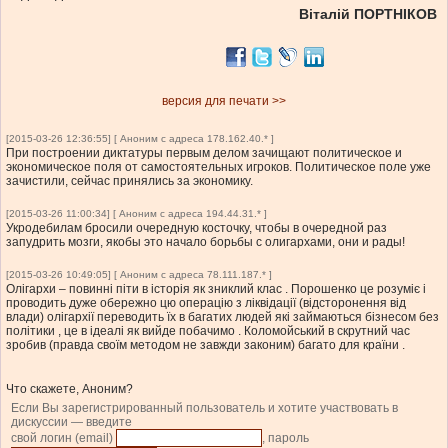
Віталій ПОРТНІКОВ
версия для печати >>
[2015-03-26 12:36:55] [ Аноним с адреса 178.162.40.* ]
При построении диктатуры первым делом зачищают политическое и
экономическое поля от самостоятельных игроков. Политическое поле уже
зачистили, сейчас принялись за экономику.
[2015-03-26 11:00:34] [ Аноним с адреса 194.44.31.* ]
Укродебилам бросили очередную косточку, чтобы в очередной раз
запудрить мозги, якобы это начало борьбы с олигархами, они и рады!
[2015-03-26 10:49:05] [ Аноним с адреса 78.111.187.* ]
Олігархи – повинні піти в історія як зниклий клас . Порошенко це розуміє і
проводить дуже обережно цю операцію з ліквідації (відсторонення від
влади) олігархії переводить їх в багатих людей які займаються бізнесом без
політики , це в ідеалі як вийде побачимо . Коломойський в скрутний час
зробив (правда своїм методом не завжди законим) багато для країни .
Что скажете, Аноним?
Если Вы зарегистрированный пользователь и хотите участвовать в
дискуссии — введите
свой логин (email)
, пароль