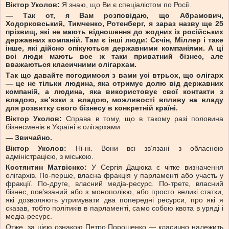
Віктор Уколов:
Я знаю, що Ви є спеціалістом по Росії.
— Так от, я Вам розповідаю, що Абрамович,
Ходорковський, Тимченко, Ротенберг, я зараз назву ще 25
прізвищ, які не мають відношення до жодних із російських
державних компаній. Там є інші люди: Сєчін, Міллер і таке
інше, які дійсно опікуються державними компаніями. А ці
всі люди мають все ж таки приватний бізнес, але
вважаються класичними олігархам.
Так що давайте погодимося з вами усі втрьох, що олігарх
— це не тільки людина, яка отримує долю від державних
компаній, а людина, яка використовує свої контакти з
владою, зв’язки з владою, можливості впливу на владу
для розвитку свого бізнесу в конкретній країні.
Віктор Уколов:
Справа в тому, що в такому разі половина
бізнесменів в Україні є олігархами.
— Звичайно.
Віктор Уколов:
Ні-ні. Вони всі зв’язані з обласною
адміністрацією, з міською.
Костянтин Матвієнко:
У Сергія Дацюка є чітке визначення
олігархів. По-перше, власна фракція у парламенті або участь у
фракції. По-друге, власний медіа-ресурс. По-третє, власний
бізнес, повʼязаний або з монополією, або просто великі статки,
які дозволяють утримувати два попередні ресурси, про які я
сказав, тобто політиків в парламенті, само собою квота в уряді і
медіа-ресурс.
Отже, за цією ознакою Петро Порошенко — класично належить