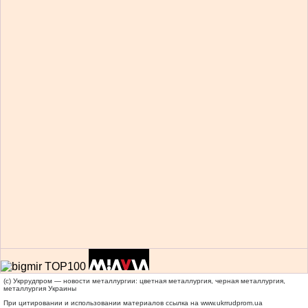
(c) Укррудпром — новости металлургии: цветная металлургия, черная металлургия,
металлургия Украины
При цитировании и использовании материалов ссылка на
www.ukrrudprom.ua