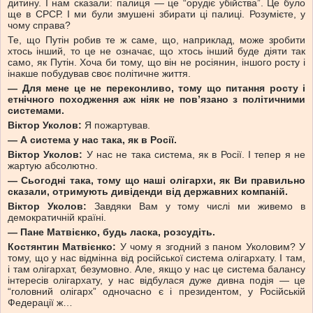
дитину. І нам сказали: палиця — це “орудіє убійства”. Це було
ще в СРСР. І ми були змушені збирати ці палиці. Розумієте, у
чому справа?
Те, що Путін робив те ж саме, що, наприклад, може зробити
хтось інший, то це не означає, що хтось інший буде діяти так
само, як Путін. Хоча би тому, що він не росіянин, іншого росту і
інакше побудував своє політичне життя.
— Для мене це не переконливо, тому що питання росту і
етнічного походження аж ніяк не пов’язано з політичними
системами.
Віктор Уколов:
Я пожартував.
— А система у нас така, як в Росії.
Віктор Уколов:
У нас не така система, як в Росії. І тепер я не
жартую абсолютно.
— Сьогодні така, тому що наші олігархи, як Ви правильно
сказали, отримують дивіденди від державних компаній.
Віктор Уколов:
Завдяки Вам у тому числі ми живемо в
демократичній країні.
— Пане Матвієнко, будь ласка, розсудіть.
Костянтин Матвієнко:
У чому я згодний з паном Уколовим? У
тому, що у нас відмінна від російської система олігархату. І там,
і там олігархат, безумовно. Але, якщо у нас це система балансу
інтересів олігархату, у нас відбулася дуже дивна подія — це
“головний олігарх” одночасно є і президентом, у Російській
Федерації ж…