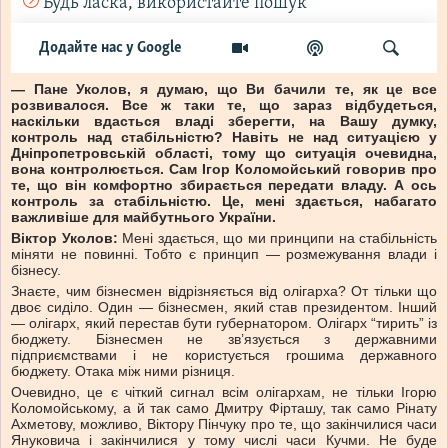
— Пане Уколов, я думаю, що Ви бачили те, як це все
розвивалося. Все ж таки те, що зараз відбудеться,
наскільки вдасться владі зберегти, на Вашу думку,
контроль над стабільністю? Навіть не над ситуацією у
Дніпропетровській області, тому що ситуація очевидна,
вона контролюється. Сам Ігор Коломойський говорив про
те, що він комфортно збирається передати владу. А ось
контроль за стабільністю. Це, мені здається, набагато
важливіше для майбутнього України.
Віктор Уколов:
Мені здається, що ми принципи на стабільність
міняти не повинні. Тобто є принцип — розмежування влади і
бізнесу.
Знаєте, чим бізнесмен відрізняється від олігарха? От тільки що
двоє сиділо. Один — бізнесмен, який став президентом. Інший
— олігарх, який перестав бути губернатором. Олігарх “тирить” із
бюджету. Бізнесмен не зв’язується з державними
підприємствами і не користується грошима державного
бюджету. Отака між ними різниця.
Очевидно, це є чіткий сигнал всім олігархам, не тільки Ігорю
Коломойському, а й так само Дмитру Фірташу, так само Рінату
Ахметову, можливо, Віктору Пінчуку про те, що закінчилися часи
Януковича і закінчилися у тому числі часи Кучми. Не буде