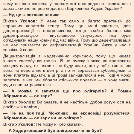
чому ця ідея зависла у парламенті попереднього скликання і
зараз активно не розглядається Верховною Радою України?
— Ну, це ж питання велике.
Віктор Уколов:
У мене так само є багато претензій до
народних депутатів тепер. Тому що, мені здається, ідея
децентралізації є прогресивною, якщо знайти баланс між
децентралізацією і внутрішньою структурою, яка буде
об’єднувати нашу країну під час війни. Тому що децентралізація
не має призвести до дефрагментації України. Адже у нас є
зовнішній ворог.
Децентралізація є надзвичайно корисною, тому що немає
іншого способу контролю. Я не зможу інакше контролювати
місцеву владу, як тільки я не буду знати, що у неї є гроші, які
вона не переганяє в центр, а потім вертається субвенціями, а
вони платять відкати, а ці гроші залишилися в неї. Тоді я можу
запитати в неї: ми зібрали стільки-то податків — я хочу знати,
куди вони витрачаються.
— А можна я запитаю ще про олігархів? А Роман
Абрамович — олігарх?
Віктор Уколов:
Ви знаєте, я не настільки добре розуміюся на
російській політиці.
— Не на політиці. Можливо, на економіці розумієтеся.
Абрамович — олігарх чи не олігарх?
Віктор Уколов:
Не можу нічого сказати.
— А Ходорковський був олігархом чи не був?