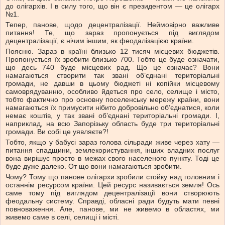
до олігархів. І в силу того, що він є президентом — це олігарх
№1.
Тепер, панове, щодо децентралізації. Неймовірно важливе
питання! Те, що зараз пропонується під виглядом
децентралізації, є нічим іншим, як феодалізацією країни.
Поясню. Зараз в країні близько 12 тисяч місцевих бюджетів.
Пропонується їх зробити близько 700. Тобто це буде означати,
що десь 740 буде місцевих рад. Що це означає? Вони
намагаються створити так звані об’єднані територіальні
громади, не давши в цьому бюджеті ні копійки місцевому
самоврядуванню, особливо йдеться про село, селище і місто,
тобто фактично про основну поселенську мережу країни, вони
намагаються їх примусити нібито добровільно об’єднатися, коли
немає коштів, у так звані об’єднані територіальні громади. І,
наприклад, на всю Запорізьку область буде три територіальні
громади. Ви собі це уявляєте?!
Тобто, якщо у бабусі зараз голова сільради живе через хату —
питання спадщини, землекористування, інших владних послуг
вона вирішує просто в межах свого населеного пункту. Тоді це
буде дуже далеко. От що вони намагаються зробити.
Чому? Тому що панове олігархи зробили стойку над головним і
останнім ресурсом країни. Цей ресурс називається земля! Ось
саме тому під виглядом децентралізації вони створюють
феодальну систему. Справді, обласні ради будуть мати певні
повноваження. Але, панове, ми не живемо в областях, ми
живемо саме в селі, селищі і місті.