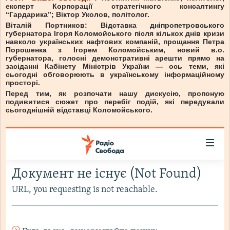
експерт Корпорації стратегічного консалтингу
“Гардарика”; Віктор Уколов, політолог.
Віталій Портников: Відставка дніпропетровського
губернатора Ігоря Коломойського після кількох днів кризи
навколо українських нафтових компаній, прощання Петра
Порошенка з Ігорем Коломойським, новий в.о.
губернатора, голосні демонстративні арешти прямо на
засіданні Кабінету Міністрів України — ось теми, які
сьогодні обговорюють в українському інформаційному
просторі.
Перед тим, як розпочати нашу дискусію, пропоную
подивитися сюжет про перебіг подій, які передували
сьогоднішній відставці Коломойського.