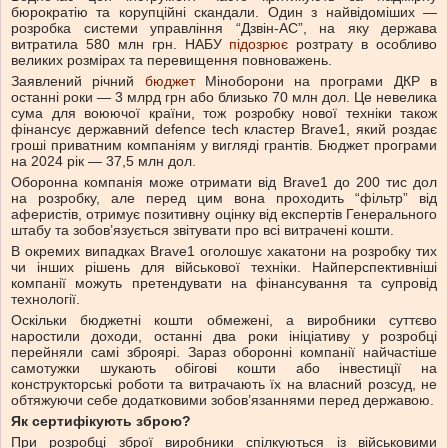
бюрократію та корупційні скандали. Один з найвідоміших —
розробка системи управління “Дзвін-АС”, на яку держава
витратила 580 млн грн. НАБУ
підозрює
розтрату в особливо
великих розмірах та перевищення повноважень.
Заявлений річний
бюджет
Міноборони на програми ДКР в
останні роки — 3 млрд грн або близько 70 млн дол. Це невелика
сума для воюючої країни, тож розробку нової техніки також
фінансує державний defence tech кластер Brave1, який роздає
гроші приватним компаніям у вигляді грантів. Бюджет програми
на 2024 рік — 37,5 млн дол.
Оборонна компанія може отримати від Brave1 до 200 тис дол
на розробку, але перед цим вона проходить “фільтр” від
аферистів, отримує позитивну оцінку від експертів Генерального
штабу та зобов’язується звітувати про всі витрачені кошти.
В окремих випадках Brave1 оголошує хакатони на розробку тих
чи інших рішень для військової техніки. Найперспективніші
компанії можуть претендувати на фінансування та супровід
технології.
Оскільки бюджетні кошти обмежені, а виробники суттєво
наростили доходи, останні два роки ініціативу у розробці
перейняли самі зброярі. Зараз оборонні компанії найчастіше
самотужки шукають обігові кошти або інвестиції на
конструкторські роботи та витрачають їх на власний розсуд, не
обтяжуючи себе додатковими зобов’язаннями перед державою.
Як сертифікують зброю?
При розробці зброї виробники спілкуються із військовими