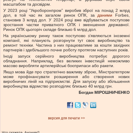
масштабом та досвідом.
У 2023 році “Укроборонпром” виробив зброї на понад 2 млрд
дол, в той час як загалом ринок ОПК, за
даними
Forbes,
становив 3 млрд дол. У 2024 році вже відбувається поступове
зростання частки приватного ОПК і зменшення державної.
Ринок ОПК цьогоріч складе близько 6 млрд дол.
На українському ринку також поступово з’являються іноземні
компанії, які планують розгорнути тут своє виробництво та
ремонт техніки. Частина з них працюватиме за кошти західних
партнерів і здебільшого почне роботу протягом наступних років.
Іноді запуск серійного виробництва потребує дорогого
обладнання. Наприклад, без великих інвестицій неможливо
масово виробляти артилерійські боєприпаси або ракети.
Якщо мова йде про стратегічно важливу зброю, Мінстратегпром
може профінансувати розширення або створення нових
виробничих ліній на підприємстві. Для запуску або збільшення
виробництва відомство розподіляє близько 40 млрд грн.
Богдан МІРОШНИЧЕНКО
версия для печати >>
Что скажете, Аноним?