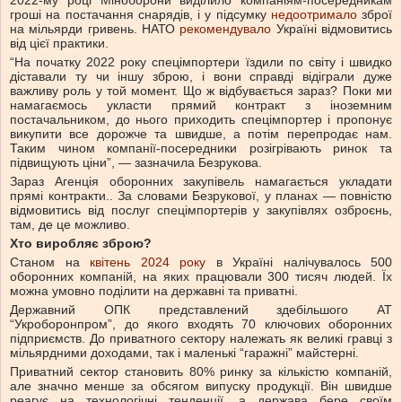
2022-му році Міноборони виділило компаніям-посередникам
гроші на постачання снарядів, і у підсумку
недоотримало
зброї
на мільярди гривень. НАТО
рекомендувало
Україні відмовитись
від цієї практики.
“На початку 2022 року спецімпортери їздили по світу і швидко
діставали ту чи іншу зброю, і вони справді відіграли дуже
важливу роль у той момент. Що ж відбувається зараз? Поки ми
намагаємось укласти прямий контракт з іноземним
постачальником, до нього приходить спецімпортер і пропонує
викупити все дорожче та швидше, а потім перепродає нам.
Таким чином компанії-посередники розігрівають ринок та
підвищують ціни”, — зазначила Безрукова.
Зараз Агенція оборонних закупівель намагається укладати
прямі контракти.. За словами Безрукової, у планах — повністю
відмовитись від послуг спецімпортерів у закупівлях озброєнь,
там, де це можливо.
Хто виробляє зброю?
Станом на
квітень 2024 року
в Україні налічувалось 500
оборонних компаній, на яких працювали 300 тисяч людей. Їх
можна умовно поділити на державні та приватні.
Державний ОПК представлений здебільшого АТ
“Укроборонпром”, до якого входять 70 ключових оборонних
підприємств. До приватного сектору належать як великі гравці з
мільярдними доходами, так і маленькі “гаражні” майстерні.
Приватний сектор становить 80% ринку за кількістю компаній,
але значно менше за обсягом випуску продукції. Він швидше
реагує на технологічні тенденції, а держава бере своїм