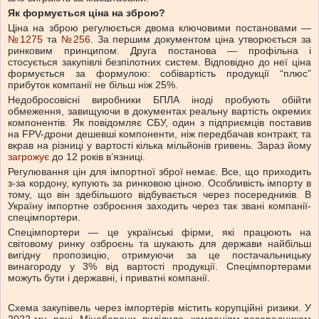
Як формується ціна на зброю?
Ціна на зброю регулюється двома ключовими постановами —
№1275
та
№256
. За першим документом ціна утворюється за
ринковим принципом. Друга постанова — профільна і
стосується закупівлі безпілотних систем. Відповідно до неї ціна
формується за формулою: собівартість продукції “плюс”
прибуток компанії не більш ніж 25%.
Недобросовісні виробники БПЛА іноді пробують обійти
обмеження, завищуючи в документах реальну вартість окремих
компонентів. Як повідомляє СБУ, один з підприємців поставив
на FPV-дрони дешевші компоненти, ніж передбачав контракт, та
вкрав на різниці у вартості кілька мільйонів гривень. Зараз йому
загрожує
до 12 років в’язниці.
Регулювання цін для імпортної зброї немає. Все, що приходить
з-за кордону, купують за ринковою ціною. Особливість імпорту в
тому, що він здебільшого відбувається через посередників. В
Україну імпортне озброєння заходить через так звані компанії-
спецімпортери.
Спецімпортери — це українські фірми, які працюють на
світовому ринку озброєнь та шукають для держави найбільш
вигідну пропозицію, отримуючи за це постачальницьку
винагороду у 3% від вартості продукції. Спецімпортерами
можуть бути і державні, і приватні компанії.
Схема закупівель через імпортерів містить корупційні ризики. У