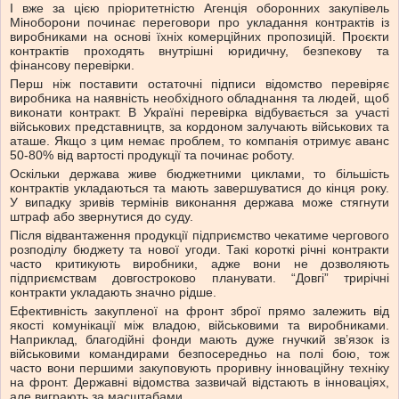
І вже за цією пріоритетністю Агенція оборонних закупівель
Міноборони починає переговори про укладання контрактів із
виробниками на основі їхніх комерційних пропозицій. Проєкти
контрактів проходять внутрішні юридичну, безпекову та
фінансову перевірки.
Перш ніж поставити остаточні підписи відомство перевіряє
виробника на наявність необхідного обладнання та людей, щоб
виконати контракт. В Україні перевірка відбувається за участі
військових представництв, за кордоном залучають військових та
аташе. Якщо з цим немає проблем, то компанія отримує аванс
50-80% від вартості продукції та починає роботу.
Оскільки держава живе бюджетними циклами, то більшість
контрактів укладаються та мають завершуватися до кінця року.
У випадку зривів термінів виконання держава може стягнути
штраф або звернутися до суду.
Після відвантаження продукції підприємство чекатиме чергового
розподілу бюджету та нової угоди. Такі короткі річні контракти
часто критикують виробники, адже вони не дозволяють
підприємствам довгостроково планувати. “Довгі” трирічні
контракти укладають значно рідше.
Ефективність закупленої на фронт зброї прямо залежить від
якості комунікації між владою, військовими та виробниками.
Наприклад, благодійні фонди мають дуже гнучкий зв’язок із
військовими командирами безпосередньо на полі бою, тож
часто вони першими закуповують проривну інноваційну техніку
на фронт. Державні відомства зазвичай відстають в інноваціях,
але виграють за масштабами.