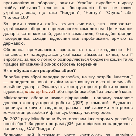
протиповітряна оборона, ракети: Україна виробляє широку
лінійку військової техніки та боєприпасів. Ледь не кожен
українець знає, що таке “Богдана”, “Нептун”, “Стугна” або
“Лелека-100”.
За цими назвами стоїть велика система, яка називається
українським оборонно-промисловим комплексом. Це мільярди
доларів, сотні компаній, десятки замовників, благодійні фонди,
посередники, складні відносини між виробниками, армією та
державою.
Оборонна промисловість зростає та стає складнішою. ЕП
пояснює, як народжується українська військова техніка, хто її
виробляє, за якою логікою розподіляються бюджетні кошти та як
працює вітчизняний ринок озброєнь зсередини.
Як відбувається розробка зброї?
Виробництву зброї передує розробка, на яку потрібні інвестиції
— народження нової техніки може коштувати сотні тисяч або
мільйони доларів. Фінансують конструкторські роботи державні
відомства,
кластер Brave1
або виробники зброї за власний кошт.
Міністерство оборони шукає підрядників і напряму замовляє
дослідно-конструкторські роботи (ДКР) у компаній. Відомство
прописує технічне завдання, разом з військовими контролює
кожен етап розробки й фінансує більшу частину робіт.
До 2022 року Міноборони було головним інвестор
ом у розробку
нової зброї. Завдяки програмі ДКР цього відомства народилась,
наприклад, САУ “Богдана”.
Водночас цей інструмент часто критикують за надмірну