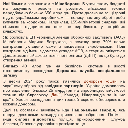
Найбільшим замовником є
Міноборони
. В уточненому бюджеті
на закупівлю, ремонт та розвиток військової техніки
передбачено близько 656 млрд грн. Проте далеко не всі ці гроші
підуть українським виробникам — велику частину зброї треба
купувати за кордоном. Наприклад, 155-міліметрові снаряди, які
вітчизняні підприємства поки не виробляють у потрібних
кількостях.
Як розповіла ЕП керівниця Агенції оборонних закупівель (АОЗ)
Міноборони Марина Безрукова, з початку року 70% нових
контрактів укладено саме з місцевими виробниками. Нові
контракти від імені відомства укладає АОЗ, а старими опікується
Департамент військово-технічної політики (ДВТП), як це було до
створення агенції.
Близько 40 млрд грн на безпілотні системи в якості
експерименту розподіляє
Державна служба спеціального
зв’язку
.
З весни 2024 року також з’явились
донорські кошти
на
українську зброю від
західних партнерів
. Україна домовилась
про виділення близько 25 млрд грн на виробництво військової
техніки від Євросоюзу,
Данії
, Канади, Нідерландів та інших
країн. Умови розподілення цих грошей окремо обговорюють з
кожним донором.
Далі за обсягами закупівель йде
Національна гвардія
, яка
оперує десятками мільярдів гривень на озброєння. Потім —
інші силові відомства
: поліція, прикордонники, Служба
безпеки, Головне управління розвідки тощо.