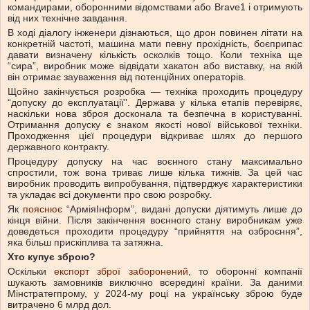
командирами, оборонними відомствами або Brave1 і отримують
від них технічне завдання.
В ході діалогу інженери дізнаються, що дрон повинен літати на
конкретній частоті, машина мати певну прохідність, боєприпас
давати визначену кількість осколків тощо. Коли техніка ще
“сира”, виробник може відвідати хакатон або виставку, на якій
він отримає зауваження від потенційних операторів.
Щойно закінчується розробка — техніка проходить процедуру
“допуску до експлуатації”. Держава у кілька етапів перевіряє,
наскільки нова зброя досконала та безпечна в користуванні.
Отримання допуску є знаком якості нової військової техніки.
Проходження цієї процедури відкриває шлях до першого
державного контракту.
Процедуру допуску на час воєнного стану максимально
спростили, тож вона триває лише кілька тижнів. За цей час
виробник проводить випробування, підтверджує характеристики
та укладає всі документи про свою розробку.
Як
пояснює
“АрміяІнформ”, видані допуски діятимуть лише до
кінця війни. Після закінчення воєнного стану виробникам уже
доведеться проходити процедуру “прийняття на озброєння”,
яка більш прискіплива та затяжна.
Хто купує зброю?
Оскільки
експорт зброї заборонений
, то оборонні компанії
шукають замовників виключно всередині країни. За даними
Мінстратегпрому, у 2024-му році на українську зброю буде
витрачено 6 млрд дол.