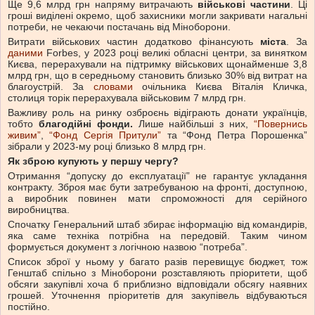
Ще 9,6 млрд грн напряму витрачають
військові частини
. Ці
гроші виділені окремо, щоб захисники могли закривати нагальні
потреби, не чекаючи постачань від Міноборони.
Витрати військових частин додатково фінансують
міста
. За
даними
Forbes, у 2023 році великі обласні центри, за винятком
Києва, перерахували на підтримку військових щонайменше 3,8
млрд грн, що в середньому становить близько 30% від витрат на
благоустрій. За
словами
очільника Києва Віталія Кличка,
столиця торік перерахувала військовим 7 млрд грн.
Важливу роль на ринку озброєнь відіграють донати українців,
тобто
благодійні фонди.
Лише найбільші з них,
“Повернись
живим”
,
“Фонд Сергія Притули”
та “Фонд Петра Порошенка”
зібрали у 2023-му році близько 8 млрд грн.
Як зброю купують у першу чергу?
Отримання “допуску до експлуатації” не гарантує укладання
контракту. Зброя має бути затребуваною на фронті, доступною,
а виробник повинен мати спроможності для серійного
виробництва.
Спочатку Генеральний штаб збирає інформацію від командирів,
яка саме техніка потрібна на передовій. Таким чином
формується документ з логічною назвою “потреба”.
Список зброї у ньому у багато разів перевищує бюджет, тож
Генштаб спільно з Міноборони розставляють пріоритети, щоб
обсяги закупівлі хоча б приблизно відповідали обсягу наявних
грошей. Уточнення пріоритетів для закупівель відбуваються
постійно.