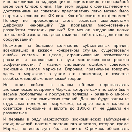
и не находился на лидирующих позициях в мире, то по крайней
мере был близок к ним. При этом рядом с фантастическими
достижениями на советских предприятиях легко можно было
встретить технологии XIX века. Как объяснить этот феномен?
Почему не происходила столь воспетая экономистами
диффузия инноваций? Где пропадали множественные
разработки советских ученых? Кто мешал внедрению новых
технологий и заставлял десятками лет работать на допотопном
оборудовании?
Несмотря на большое количество субъективных причин,
возникавших в каждом конкретном случае, существовали
ошибки системы в целом, ограничивавшие возможности
развития и встававшие на пути многочисленных ростков
эффективности. И главной системной ошибкой советской
экономики явился марксизм. Впрочем, правильнее говорить
здесь о марксизме в узком его понимании, в качестве
всеобъемлющей экономической теории.
Не стоит сейчас в полном объеме пересказывать
экономические воззрения Маркса, которые сами по себе были
весьма любопытны и послужили толчком к развитию многих
современных экономических течений. Для нас будут важны те
отдельные положения марксизма, которые встали колом в
советской экономике и вплоть до 1990-х гг. не давали ей
развиваться.
И первым в ряду марксистских экономических заблуждений
стоит, пожалуй, понятие постоянного капитала, которое, кроме
Маркса, не использует больше никто. Стремясь обосновать