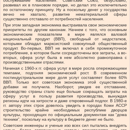
обслуживание населения. Советский Союз, безусловно,
развивал их в плановом порядке, но делал это исключительно
по остаточному принципу. Ну а поскольку денег у государства
вечно не хватало, развитие нематериальной сферы
существенно отставало от потребностей населения.
При этом западная экономика выстраивала свои экономические
приоритеты по другим канонам. Начнем с того, что основным
экономическим показателем в мире являлся валовой
национальный продукт (ВВП), свободный от недостатков,
которыми обладал марксистский совокупный общественный
продукт. Во-первых, ВВП не включал в себя промежуточное
потребление, в котором были сосредоточены все затраты, а во-
вторых, сфера услуг была в нем абсолютно равноправна с
производственными отраслями.
Начиная с 1960-х гг. сфера услуг в мире росла опережающими
темпами, подгоняя экономический рост. В современном
постиндустриальном мире доля услуг составляет более 60%
ВВП. Только вот советская экономика этой существенной
добавки не получила. Наоборот, увидев ее отставание,
руководство страны стало еще больше сокращать затраты на
сферу услуг в пользу развития производства, вынуждая
регионы идти на хитрости и даже откровенный подлог. В 1980-е
гг. автору этих строк довелось увидеть в городах Коми АССР
строительство крайне необходимых республике дворцов
культуры, проходящих по официальным документам как “дома
техники”, поскольку на культуру в бюджете денег не было.
Советские инженеры и ученые изо всех сил пытались внедрять