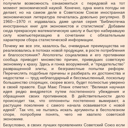
получили возможность ознакомиться с передовой на тот
момент экономической наукой. Конечно, одна книга погоды не
делает, но на самом деле в Советском Союзе иностранная
экономическая литература печаталась довольно регулярно. В
1960—1970 гг. издавалась даже целая серия “Библиотечка
иностранных книг для экономистов и статистиков”. Добавим
сюда прекрасную математическую школу и быстро набиравшую
силу компьютеризацию в сочетании с обязательным
характером сбора статистической информации.
Почему же все эти, казалось бы, очевидные преимущества не
реализовались в потоках новой продукции, в росте потребления
и благосостояния? Апологеты социализма и его противники
сообща приводят множество причин, приведших советскую
экономику к краху. Здесь и гонка вооружений, и “предательство”
развращенной элиты, и безграмотные попытки реформ.
Перечислять подобные причины и разбирать их достоинства и
недостатки — труд неблагодарный и бессмысленный, поскольку
большинство спорящих, скорее всего, будет полностью уверено
в своей правоте. Еще Макс Планк отметил: “Великая научная
идея редко внедряется путем постепенного убеждения и
обращения своих противников. В действительности дело
происходит так, что оппоненты постепенно вымирают, а
растущее поколение с самого начала осваивается с новой
идеей”. Так что, не пытаясь искать аргументы в бесполезном
споре, попробуем понять, чего не хватило советской
экономике.
Безусловно, в своих лучших проявлениях Советский Союз если