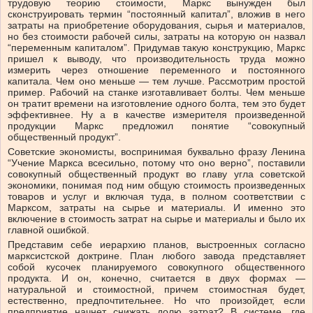
трудовую теорию стоимости, Маркс вынужден был
сконструировать термин “постоянный капитал”, вложив в него
затраты на приобретение оборудования, сырья и материалов,
но без стоимости рабочей силы, затраты на которую он назвал
“переменным капиталом”. Придумав такую конструкцию, Маркс
пришел к выводу, что производительность труда можно
измерить через отношение переменного и постоянного
капитала. Чем оно меньше — тем лучше. Рассмотрим простой
пример. Рабочий на станке изготавливает болты. Чем меньше
он тратит времени на изготовление одного болта, тем это будет
эффективнее. Ну а в качестве измерителя произведенной
продукции Маркс предложил понятие “совокупный
общественный продукт”.
Советские экономисты, воспринимая буквально фразу Ленина
“Учение Маркса всесильно, потому что оно верно”, поставили
совокупный общественный продукт во главу угла советской
экономики, понимая под ним общую стоимость произведенных
товаров и услуг и включая туда, в полном соответствии с
Марксом, затраты на сырье и материалы. И именно это
включение в стоимость затрат на сырье и материалы и было их
главной ошибкой.
Представим себе иерархию планов, выстроенных согласно
марксистской доктрине. План любого завода представляет
собой кусочек планируемого совокупного общественного
продукта. И он, конечно, считается в двух формах —
натуральной и стоимостной, причем стоимостная будет,
естественно, предпочтительнее. Но что произойдет, если
предприятие начнет снижать долю затрат? В системе, где