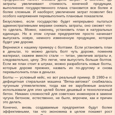
затраты увеличивают стоимость конечной продукции,
выполнение государственного плана становится все более и
более сложным. И наоборот, увеличение затрат позволит без
особого напряжения перевыполнить плановые показатели.
Безусловно, если государство будет непрерывно пытаться
административными мерами снижать затраты, оно сможет что-
то сделать. Можно, наконец, установить план в натуральных
единицах. Но в этом случае предприятие просто начинает
выпускать новую, немного измененную продукцию, которая
будет уже дороже.
Вернемся к нашему примеру с болтами. Если установить план
в деньгах, то можно делать болт чуть дороже, поменяв
материал, скажем вместо стали — титан, увеличив затраты и,
следовательно, цену. Это легче, чем выпустить больше болтов.
Если же план стоит в штуках, можно разработать новые болты,
которые дороже прежних, назвать их по-другому и снова
перевыполнить план в деньгах.
Болты — условный кейс, но вот реальный пример. В 1980-е гг.
дефицитная стиральная машина “Вятка-автомат” снабжалась
чугунным утяжелителем, тогда как ее зарубежные аналоги
использовали для этих целей более дешевый и технологичный
бетон. Никаких сложностей для советских инженеров в замене
чугуна бетоном, естественно, не было, впрочем, как и причин
это делать.
Конечно, вновь создаваемые предприятия будут более
эффективными, так что экономика в целом покажет рост