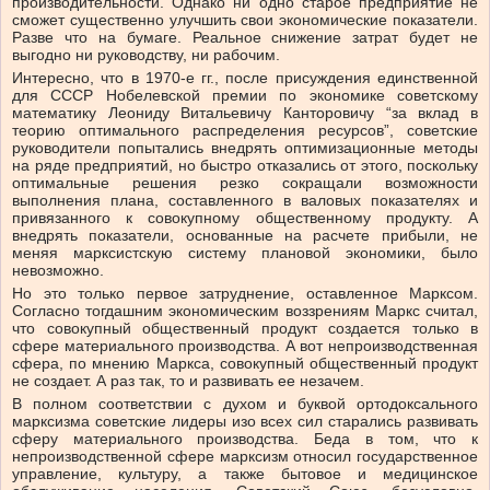
производительности. Однако ни одно старое предприятие не
сможет существенно улучшить свои экономические показатели.
Разве что на бумаге. Реальное снижение затрат будет не
выгодно ни руководству, ни рабочим.
Интересно, что в 1970-е гг., после присуждения единственной
для СССР Нобелевской премии по экономике советскому
математику Леониду Витальевичу Канторовичу “за вклад в
теорию оптимального распределения ресурсов”, советские
руководители попытались внедрять оптимизационные методы
на ряде предприятий, но быстро отказались от этого, поскольку
оптимальные решения резко сокращали возможности
выполнения плана, составленного в валовых показателях и
привязанного к совокупному общественному продукту. А
внедрять показатели, основанные на расчете прибыли, не
меняя марксистскую систему плановой экономики, было
невозможно.
Но это только первое затруднение, оставленное Марксом.
Согласно тогдашним экономическим воззрениям Маркс считал,
что совокупный общественный продукт создается только в
сфере материального производства. А вот непроизводственная
сфера, по мнению Маркса, совокупный общественный продукт
не создает. А раз так, то и развивать ее незачем.
В полном соответствии с духом и буквой ортодоксального
марксизма советские лидеры изо всех сил старались развивать
сферу материального производства. Беда в том, что к
непроизводственной сфере марксизм относил государственное
управление, культуру, а также бытовое и медицинское