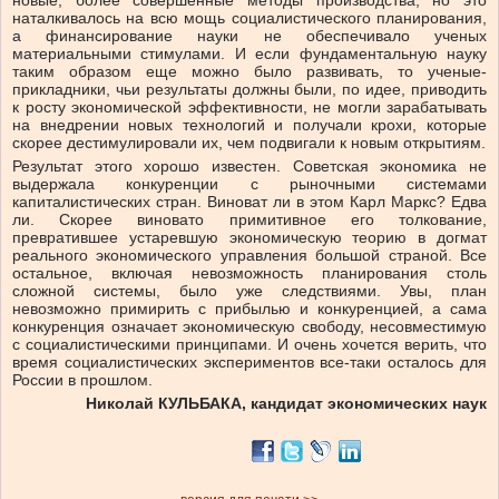
новые, более совершенные методы производства, но это
наталкивалось на всю мощь социалистического планирования,
а финансирование науки не обеспечивало ученых
материальными стимулами. И если фундаментальную науку
таким образом еще можно было развивать, то ученые-
прикладники, чьи результаты должны были, по идее, приводить
к росту экономической эффективности, не могли зарабатывать
на внедрении новых технологий и получали крохи, которые
скорее дестимулировали их, чем подвигали к новым открытиям.
Результат этого хорошо известен. Советская экономика не
выдержала конкуренции с рыночными системами
капиталистических стран. Виноват ли в этом Карл Маркс? Едва
ли. Скорее виновато примитивное его толкование,
превратившее устаревшую экономическую теорию в догмат
реального экономического управления большой страной. Все
остальное, включая невозможность планирования столь
сложной системы, было уже следствиями. Увы, план
невозможно примирить с прибылью и конкуренцией, а сама
конкуренция означает экономическую свободу, несовместимую
с социалистическими принципами. И очень хочется верить, что
время социалистических экспериментов все-таки осталось для
России в прошлом.
Николай КУЛЬБАКА, кандидат экономических наук