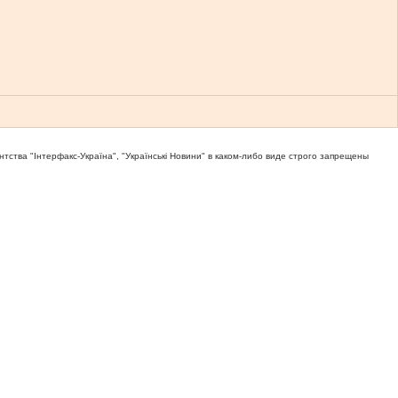
тва "Iнтерфакс-Україна", "Українськi Новини" в каком-либо виде строго запрещены