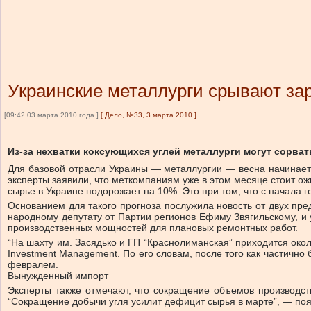
Украинские металлурги срывают за
[09:42 03 марта 2010 года ]
[
Дело, №33, 3 марта 2010
]
Из-за нехватки коксующихся углей металлурги могут сорва
Для базовой отрасли Украины — металлургии — весна начинаетс
эксперты заявили, что меткомпаниям уже в этом месяце стоит ож
сырье в Украине подорожает на 10%. Это при том, что с начала 
Основанием для такого прогноза послужила новость от двух пре
народному депутату от Партии регионов Ефиму Звягильскому, и 
производственных мощностей для плановых ремонтных работ.
“На шахту им. Засядько и ГП “Краснолиманская” приходится ок
Investment Management. По его словам, после того как частично
февралем.
Вынужденный импорт
Эксперты также отмечают, что сокращение объемов производств
“Сокращение добычи угля усилит дефицит сырья в марте”, — поя