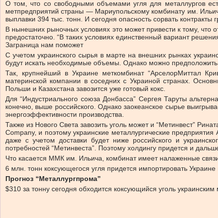
О том, что со свободными объемами угля для металлургов ест
метпредприятий страны — Мариупольскому комбинату им. Ильича 
выплавки 394 тыс. тонн. И сегодня опасность сорвать контракты
В нынешних рыночных условиях это может привести к тому, что 
предостаточно. “В таких условиях единственный вариант решени
Заграница нам поможет
С учетом украинского сырья в марте на внешних рынках украин
будут искать необходимые объемы. Однако можно предположить,
Так, крупнейший в Украине меткомбинат “АрселорМиттал Кри
материнской компании в соседних с Украиной странах. Основн
Польши и Казахстана завозится уже готовый кокс.
Для “Индустриального союза Донбасса” Сергея Таруты альтерна
конечно, выше российского. Однако заокеанское сырье выигрыва
энергоэффективности производства.
Также из Нового Света завозить уголь может и “Метинвест” Рина
Company, и поэтому украинские металлургические предприятия А
даже с учетом доставки будет ниже российского и украинск
потребностей “Метинвеста”. Поэтому холдингу придется и дальше
Что касается ММК им. Ильича, комбинат имеет налаженные связи
6 млн. тонн коксующегося угля придется импортировать Украине в
Прогноз “Металлургпрома”
$310 за тонну сегодня обходится коксующийся уголь украинским