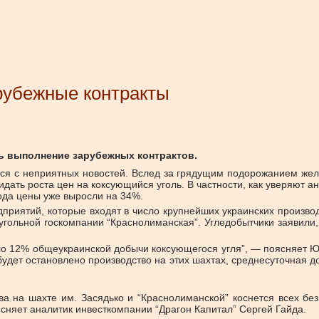
рубежные контракты
ть выполнение зарубежных контрактов.
я с неприятных новостей. Вслед за грядущим подорожанием желе
идать роста цен на коксующийся уголь. В частности, как уверяют 
года цены уже выросли на 34%.
дприятий, которые входят в число крупнейших украинских произво
угольной госкомпании “Краснолиманская”. Угледобытчики заявили
оло 12% общеукраинской добычи коксующегося угля”, — поясняет 
 будет остановлено производство на этих шахтах, среднесуточная 
а на шахте им. Засядько и “Краснолиманской” коснется всех бе
сняет аналитик инвесткомпании “Драгон Капитал” Сергей Гайда.