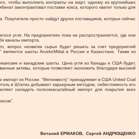
го, чтобы выполнить контракты на март, одному из крупнейших
нат законтрактовал поставки кокса, которого хватит только для
. Покупатели просто найдут других поставщиков, которых сейчас
гося угля. На предприятиях пока не распространяются, где они
бя каналы импорта.
о, вопрос нехватки сырья будет решать за счет предприятий
вляются шахты ArcelorMittal в России и Казахстане. Также из
иканские и канадские шахты. Цена угля из Канады и США будет,
ованные активы, которые позволяют экономить благодаря высокой
м импорт из России. “Метинвесту” принадлежит в США United Coal
 уголь в Штатах добывают карьерным методом, себестоимость его
зволяет наладить полномасштабный импорт для покрытия всех
оксом”.
Виталий ЕРМАКОВ, Сергей АНДРЮЩЕНКО