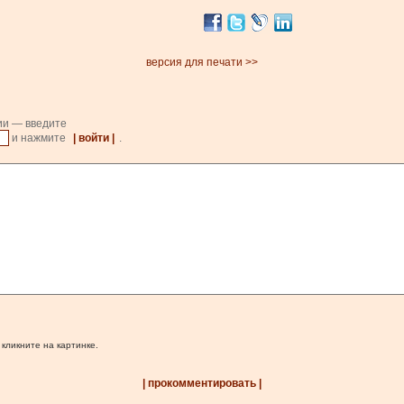
версия для печати >>
ии — введите
и нажмите
| войти |
.
 кликните на картинке.
| прокомментировать |