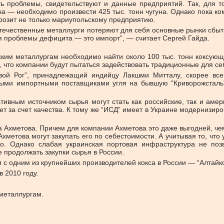
ь проблемы, свидетельствуют и данные предприятий. Так, для то
— необходимо произвести 425 тыс. тонн чугуна. Однако пока комби
 грозит не только мариупольскому предприятию.
отечественные металлурги потеряют для себя основные рынки сбыта
я проблемы дефицита — это импорт”, — считает Сергей Гайда.
ским металлургам необходимо найти около 100 тыс. тонн коксующе
 что компании будут пытаться задействовать традиционные для се
вой Рог”, принадлежащий индийцу Лакшми Митталу, скорее всег
ыми импортными поставщиками угля на бывшую “Криворожсталь” я
тивным источником сырья могут стать как российские, так и амер
ет за счет качества. К тому же “ИСД” имеет в Украине модернизир
та Ахметова. Причем для компании Ахметова это даже выгодней, че
хметова могут закупать его по себестоимости. А учитывая то, что
ого. Однако слабая украинская портовая инфраструктура не по
 продолжать закупки сырья в России.
 с одним из крупнейших производителей кокса в России — “Алтайк
 2010 году.
 металлургам.