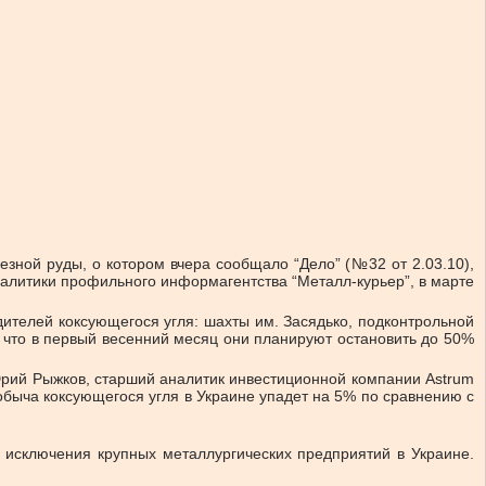
зной руды, о котором вчера сообщало “Дело” (№32 от 2.03.10),
аналитики профильного информагентства “Металл-курьер”, в марте
дителей коксующегося угля: шахты им. Засядько, подконтрольной
, что в первый весенний месяц они планируют остановить до 50%
Юрий Рыжков, старший аналитик инвестиционной компании Astrum
добыча коксующегося угля в Украине упадет на 5% по сравнению с
з исключения крупных металлургических предприятий в Украине.