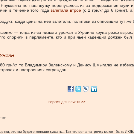
 Януковича не наш шутку перепугалось из-за подорожания муки и
ечки в течение того года
взлетала втрое
(с 2 грн/кг до 6 грн/кг),
дукт: когда цены на нее взлетали, политики из оппозиции тут же 
шенко — тогда из-за низкого урожая в Украине крупа резко вырос
го спорили в парламенте, кто и при чьей каденции должен был с
УНИАН
о 80 грн/кг, то Владимиру Зеленскому и Денису Шмыгалю не избе
 страхах и настроениях сограждан…
версия для печати >>
чку.
 детки, это вы будете меньше кушать... Так что цена на гречку может быть Л