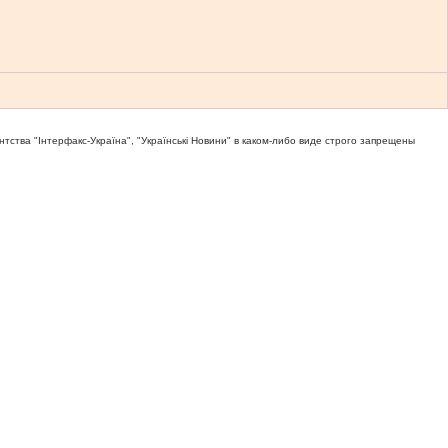
тва "Iнтерфакс-Україна", "Українськi Новини" в каком-либо виде строго запрещены