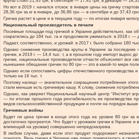
крупы стоил 21,53 грн, в сентябре — 17,41 грн, в декабре — 16,3
Но вот в 2019 г. начался отскок: в январе цены на гречку стартов
28,36 грн за кг в январе, до 36,86 грн — в сентябре и до 37,43 грн
Гречка растет в цене и в текущем году — по итогам января килог
Национальный производитель в печали
Посевные площади под гречкой в Украине действительно, как об 
сократились до 184 тыс. га и продолжили ужиматься: в 2018 г. — 
Падает, соответственно, и урожай: в 2017 г. было собрано 180 тыс.
Однако снижение производства крупы в Украине за последние ч
гречки, в 2019 г. — 14,4 тыс. т, а в прошлом году импорт вырос 
гречки, национальные производители отчасти объясняют все сво
нынешнее обещание гречки по 80 грн — это в какой-то мере поли
Однако если сопоставить цифры отечественного производства и им
только на 16 тыс. т.
Поэтому налицо — значительное сокращения потребления этого п
стали меньше есть гречневую кашу. К слову, снижение потреблен
Однако, как уверяет Национальный научный центр “Институт аг
— по итогам прошлого года рентабельность ее производства пр
видов сельскохозяйственной продукции и почти на порядок выше 
Гречневые войны
Будет ли цена гречки в конце этого года на уровне 80 грн за 
достаточно прогреется. Что будет с урожаем гречки в Украине и в
влияющий на урожаи) совершенно непредсказуема.
В любом случае, даже если этот продукт подорожает незначит
покупать. Ведь гречка в Украине уже давно превратилась в свое