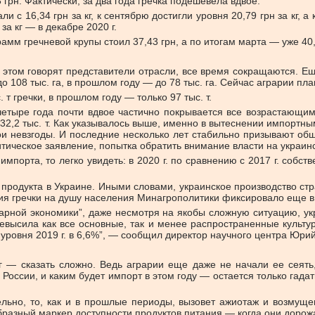
3 грн. Фактически, за два года гречка подешевела вдвое.
али с 16,34 грн за кг, к сентябрю достигли уровня 20,79 грн за кг,
 за кг — в декабре 2020 г.
рамм гречневой крупы стоил 37,43 грн, а по итогам марта — уже 40,
этом говорят представители отрасли, все время сокращаются. Еще в
до 108 тыс. га, в прошлом году — до 78 тыс. га. Сейчас аграрии п
 т гречки, в прошлом году — только 97 тыс. т.
етыре года почти вдвое частично покрывается все возрастающим и
до 32,2 тыс. т. Как указывалось выше, именно в вытеснении импортн
и невзгоды. И последние несколько лет стабильно призывают обще
тическое заявление, попытка обратить внимание власти на украинс
порта, то легко увидеть: в 2020 г. по сравнению с 2017 г. собств
родукта в Украине. Иными словами, украинское производство страд
ия гречки на душу населения Минагрополитики фиксировало еще в 
рарной экономики”, даже несмотря на якобы сложную ситуацию, ук
евысила как все основные, так и менее распространенные культур
уровня 2019 г. в 6,6%”, — сообщил директор научного центра Юрий
кг — сказать сложно. Ведь аграрии еще даже не начали ее сеять
 России, и каким будет импорт в этом году — остается только гада
ельно, то, как и в прошлые периоды, вызовет ажиотаж и возмуще
образный маркер доступности продуктов питания — когда они дорож