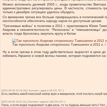
Можно вспомнить далекий 2003 г., когда правительство Виктора
административно регулировать цены. В частности, стоимость гр
только к декабрю ситуацию удалось обуздать.
Со временем гречка все больше превращалась в политический про
неспособности обеспечить народу харчи по доступным ценам.
“Гречневые войны” в политике в 2011 г. практиковала Юлия Тимо
Азарова в некомпетентности. “Регионалы” и “тимошенковцы” дол
власть тогда бросилась закупать крупу в Китае.
Так троллили Азарова сторонники Тимошенко в 2011 г. /
Ну а если гречка в этом году действительно вырастет в цене д
избежать Украине и новой волны паники, которая поднимется на
[2021-04-29 22:16:16] [ Аноним с адреса 46.211.76.* ]
Есть заебись какой классный набор круп и макаронов, чтоб послать нахуй гре
[2021-04-29 10:01:11] [ Аноним с адреса 148.251.43.* ]
Папа, а если водка подорожает в два раза, то ты будешь меньше пить? Нет,