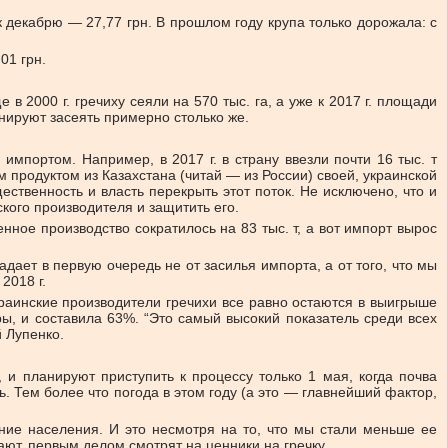
 а к декабрю — 27,77 грн. В прошлом году крупа только дорожала: с
01 грн.
 2000 г. гречиху сеяли на 570 тыс. га, а уже к 2017 г. площади
ланируют засеять примерно столько же.
мпортом. Например, в 2017 г. в страну ввезли почти 16 тыс. т
ым продуктом из Казахстана (читай — из России) своей, украинской
ственность и власть перекрыть этот поток. Не исключено, что и
кого производителя и защитить его.
енное производство сократилось на 83 тыс. т, а вот импорт вырос
ает в первую очередь не от засилья импорта, а от того, что мы
2018 г.
раинские производители гречихи все равно остаются в выигрыше
ы, и составила 63%. “Это самый высокий показатель среди всех
 Лупенко.
, и планируют приступить к процессу только 1 мая, когда почва
ть. Тем более что погода в этом году (а это — главнейший фактор,
ние населения. И это несмотря на то, что мы стали меньше ее
ают, первым делом смотрят на ценники на гречку.