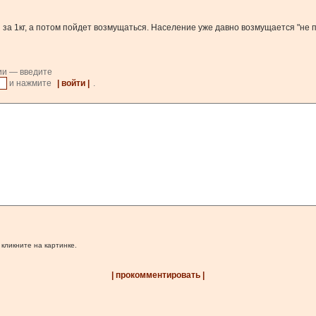
 за 1кг, а потом пойдет возмущаться. Население уже давно возмущается "не п
ии — введите
и нажмите
| войти |
.
 кликните на картинке.
| прокомментировать |