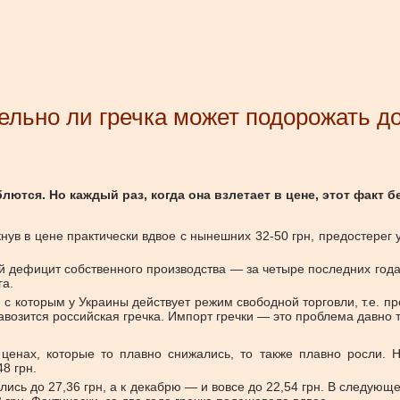
ельно ли гречка может подорожать до
ются. Но каждый раз, когда она взлетает в цене, этот факт 
акнув в цене практически вдвое с нынешних 32-50 грн, предостер
 дефицит собственного производства — за четыре последних года
га.
с которым у Украины действует режим свободной торговли, т.е. пр
завозится российская гречка. Импорт гречки — это проблема давно 
ценах, которые то плавно снижались, то также плавно росли. Н
8 грн.
лись до 27,36 грн, а к декабрю — и вовсе до 22,54 грн. В следующ