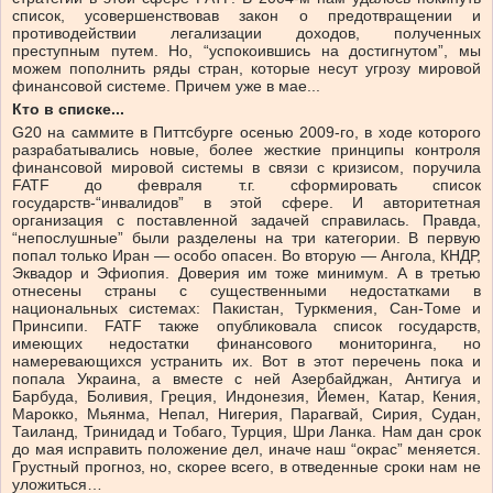
список, усовершенствовав закон о предотвращении и
противодействии легализации доходов, полученных
преступным путем. Но, “успокоившись на достигнутом”, мы
можем пополнить ряды стран, которые несут угрозу мировой
финансовой системе. Причем уже в мае...
Кто в списке...
G20 на саммите в Питтсбурге осенью 2009-го, в ходе которого
разрабатывались новые, более жесткие принципы контроля
финансовой мировой системы в связи с кризисом, поручила
FATF до февраля т.г. сформировать список
государств-“инвалидов” в этой сфере. И авторитетная
организация с поставленной задачей справилась. Правда,
“непослушные” были разделены на три категории. В первую
попал только Иран — особо опасен. Во вторую — Ангола, КНДР,
Эквадор и Эфиопия. Доверия им тоже минимум. А в третью
отнесены страны с существенными недостатками в
национальных системах: Пакистан, Туркмения, Сан-Томе и
Принсипи. FATF также опубликовала список государств,
имеющих недостатки финансового мониторинга, но
намеревающихся устранить их. Вот в этот перечень пока и
попала Украина, а вместе с ней Азербайджан, Антигуа и
Барбуда, Боливия, Греция, Индонезия, Йемен, Катар, Кения,
Марокко, Мьянма, Непал, Нигерия, Парагвай, Сирия, Судан,
Таиланд, Тринидад и Тобаго, Турция, Шри Ланка. Нам дан срок
до мая исправить положение дел, иначе наш “окрас” меняется.
Грустный прогноз, но, скорее всего, в отведенные сроки нам не
уложиться…