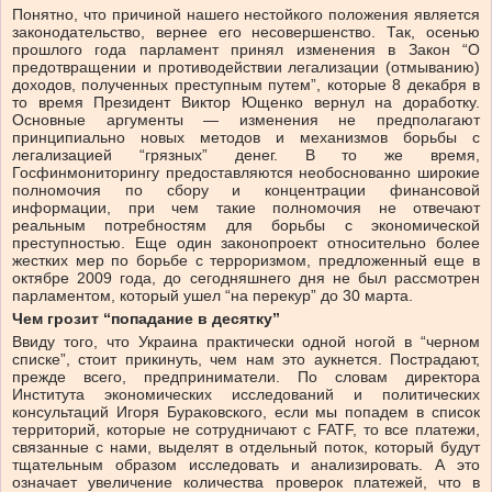
Понятно, что причиной нашего нестойкого положения является
законодательство, вернее его несовершенство. Так, осенью
прошлого года парламент принял изменения в Закон “О
предотвращении и противодействии легализации (отмыванию)
доходов, полученных преступным путем”, которые 8 декабря в
то время Президент Виктор Ющенко вернул на доработку.
Основные аргументы — изменения не предполагают
принципиально новых методов и механизмов борьбы с
легализацией “грязных” денег. В то же время,
Госфинмониторингу предоставляются необоснованно широкие
полномочия по сбору и концентрации финансовой
информации, при чем такие полномочия не отвечают
реальным потребностям для борьбы с экономической
преступностью. Еще один законопроект относительно более
жестких мер по борьбе с терроризмом, предложенный еще в
октябре 2009 года, до сегодняшнего дня не был рассмотрен
парламентом, который ушел “на перекур” до 30 марта.
Чем грозит “попадание в десятку”
Ввиду того, что Украина практически одной ногой в “черном
списке”, стоит прикинуть, чем нам это аукнется. Пострадают,
прежде всего, предприниматели. По словам директора
Института экономических исследований и политических
консультаций Игоря Бураковского, если мы попадем в список
территорий, которые не сотрудничают с FATF, то все платежи,
связанные с нами, выделят в отдельный поток, который будут
тщательным образом исследовать и анализировать. А это
означает увеличение количества проверок платежей, что в