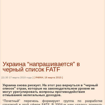
Украина “напрашивается” в
черный список FATF
[11:30 17 марта 2010 года ]
[
УНИАН, 16 марта 2010
]
Украина снова рискует. На этот раз вернуться в “черный
список” стран, которые на законодательном уровне не
могут урегулировать вопросы противодействия
отмыванию нелегальных доходов.
“Почетный” перечень формирует группа по разработке
стратегий в этой сфере FATF. В 2004-м нам удалось покинуть