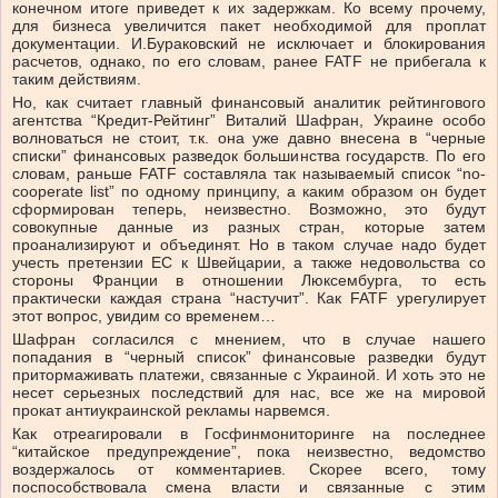
конечном итоге приведет к их задержкам. Ко всему прочему,
для бизнеса увеличится пакет необходимой для проплат
документации. И.Бураковский не исключает и блокирования
расчетов, однако, по его словам, ранее FATF не прибегала к
таким действиям.
Но, как считает главный финансовый аналитик рейтингового
агентства “Кредит-Рейтинг” Виталий Шафран, Украине особо
волноваться не стоит, т.к. она уже давно внесена в “черные
списки” финансовых разведок большинства государств. По его
словам, раньше FATF составляла так называемый список “no-
cooperate list” по одному принципу, а каким образом он будет
сформирован теперь, неизвестно. Возможно, это будут
совокупные данные из разных стран, которые затем
проанализируют и объединят. Но в таком случае надо будет
учесть претензии ЕС к Швейцарии, а также недовольства со
стороны Франции в отношении Люксембурга, то есть
практически каждая страна “настучит”. Как FATF урегулирует
этот вопрос, увидим со временем…
Шафран согласился с мнением, что в случае нашего
попадания в “черный список” финансовые разведки будут
притормаживать платежи, связанные с Украиной. И хоть это не
несет серьезных последствий для нас, все же на мировой
прокат антиукраинской рекламы нарвемся.
Как отреагировали в Госфинмониторинге на последнее
“китайское предупреждение”, пока неизвестно, ведомство
воздержалось от комментариев. Скорее всего, тому
поспособствовала смена власти и связанные с этим