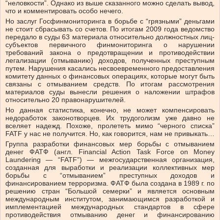
“неловкости”. Однако из выше сказанного можно сделать вывод,
что и комментировать особо нечего.
Но заслуг Госфинмониторинга в борьбе с “грязными” деньгами
не стоит сбрасывать со счетов. По итогам 2009 года ведомство
передало в суды 63 материала относительно должностных лиц-
субъектов первичного финмониторинга о нарушении
требований закона о предотвращении и противодействии
легализации (отмыванию) доходов, полученных преступным
путем. Нарушения касались несвоевременного предоставления
комитету данных о финансовых операциях, которые могут быть
связаны с отмыванием средств. По итогам рассмотрения
материалов суды вынесли решения о наложении штрафов
относительно 20 правонарушителей.
Но данная статистика, конечно, не может компенсировать
недоработок законотворцев. Их трудоголизм уже давно не
вселяет надежд. Похоже, пролететь мимо “черного списка”
FATF у нас не получится. Но, как говорится, нам не привыкать…
Группа разработки финансовых мер борьбы с отмыванием
денег ФАТФ (англ. Financial Action Task Force on Money
Laundering — “FATF”) — межгосударственная организация,
созданная для выработки и реализации коллективных мер
борьбы с “отмыванием” преступных доходов и
финансированием терроризма. ФАТФ была создана в 1989 г. по
решению стран “Большой семерки” и является основным
международным институтом, занимающимся разработкой и
имплементацией международных стандартов в сфере
противодействия отмыванию денег и финансированию