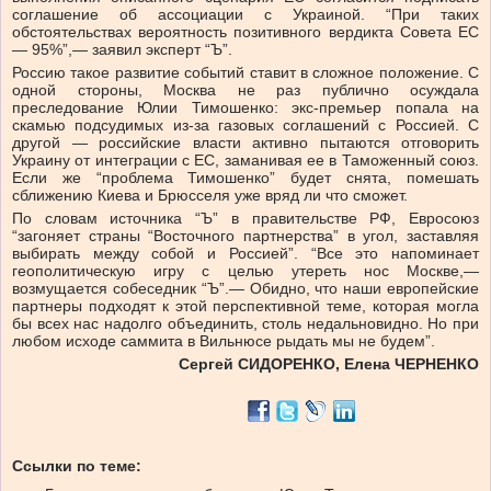
соглашение об ассоциации с Украиной. “При таких
обстоятельствах вероятность позитивного вердикта Совета ЕС
— 95%”,— заявил эксперт “Ъ”.
Россию такое развитие событий ставит в сложное положение. С
одной стороны, Москва не раз публично осуждала
преследование Юлии Тимошенко: экс-премьер попала на
скамью подсудимых из-за газовых соглашений с Россией. С
другой — российские власти активно пытаются отговорить
Украину от интеграции с ЕС, заманивая ее в Таможенный союз.
Если же “проблема Тимошенко” будет снята, помешать
сближению Киева и Брюсселя уже вряд ли что сможет.
По словам источника “Ъ” в правительстве РФ, Евросоюз
“загоняет страны “Восточного партнерства” в угол, заставляя
выбирать между собой и Россией”. “Все это напоминает
геополитическую игру с целью утереть нос Москве,—
возмущается собеседник “Ъ”.— Обидно, что наши европейские
партнеры подходят к этой перспективной теме, которая могла
бы всех нас надолго объединить, столь недальновидно. Но при
любом исходе саммита в Вильнюсе рыдать мы не будем”.
Сергей СИДОРЕНКО, Елена ЧЕРНЕНКО
Ссылки по теме: