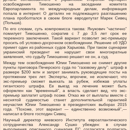
освобождения Тимошенко на заседании комитета
Европарламента по международным делам, информация
попала в интернет. О деталях не подлежащего разглашению
плана проболтался в своем блоге евродепутат Марек Сивец
(Польша).
По его словам, суть компромисса такова: Янукович “частично”
помилует Тимошенко, сократив с 7 до 3,5 лет срок ее
тюремного заключения. Такой вариант позволит экс-премьеру
просить об условно-досрочном освобождении. Решение об УДО
примет один из районных судов Харькова. При таком сценарии
украинский президент не нарушит свои многократные
заявления, что судьбу Тимошенко решает не он, а суд.
Между тем освобождение Юлии Тимошенко не снимет другие
пункты приговора Печерского суда по “газовому делу”: штраф в
размере $200 млн и запрет занимать руководящие посты на
протяжении трех лет. Эксперты, впрочем, не исключают, что
экс-премьер сможет выехать за рубеж, избежав уплаты
гигантского штрафа. Ее выезд на лечение может быть
оформлен как “временный”, а власть сделает вид, что экс-
премьер заплатит штраф позже. Отказ же от выплаты вместе с
неснятой судимостью станет дополнительной гарантией
неучастия Юлии Тимошенко в президентских выборах 2015
года. “Похоже, этот вариант — единственно возможный”,—
написал в блоге господин Сивец.
Научный директор киевского Института евроатлантического
сотрудничества Александр Сушко убежден: в случае
выполнения описанного сценария ЕС согласится подписать