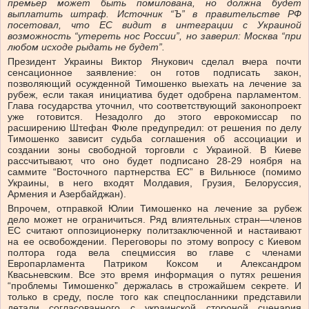
премьер может быть помилована, но должна будет
выплатить штраф. Источник “Ъ” в правительстве РФ
посетовал, что ЕС видит в интеграции с Украиной
возможность “утереть нос России”, но заверил: Москва “при
любом исходе рыдать не будет”.
Президент Украины Виктор Янукович сделал вчера почти
сенсационное заявление: он готов подписать закон,
позволяющий осужденной Тимошенко выехать на лечение за
рубеж, если такая инициатива будет одобрена парламентом.
Глава государства уточнил, что соответствующий законопроект
уже готовится. Незадолго до этого еврокомиссар по
расширению Штефан Фюле предупредил: от решения по делу
Тимошенко зависит судьба соглашения об ассоциации и
создании зоны свободной торговли с Украиной. В Киеве
рассчитывают, что оно будет подписано 28-29 ноября на
саммите “Восточного партнерства ЕС” в Вильнюсе (помимо
Украины, в него входят Молдавия, Грузия, Белоруссия,
Армения и Азербайджан).
Впрочем, отправкой Юлии Тимошенко на лечение за рубеж
дело может не ограничиться. Ряд влиятельных стран—членов
ЕС считают оппозиционерку политзаключенной и настаивают
на ее освобождении. Переговоры по этому вопросу с Киевом
полтора года вела спецмиссия во главе с членами
Европарламента Патриком Коксом и Александром
Квасьневским. Все это время информация о путях решения
“проблемы Тимошенко” держалась в строжайшем секрете. И
только в среду, после того как спецпосланники представили
детали согласованного с украинской стороной сценария