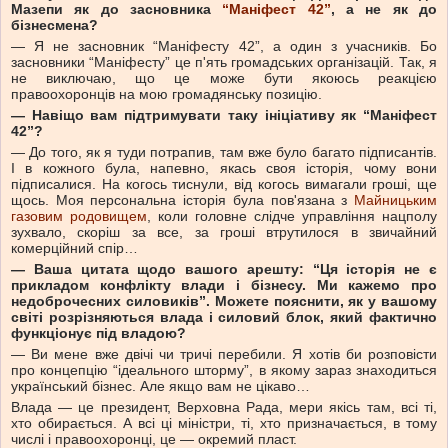
Мазепи як до засновника
“Маніфест 42”
, а не як до
бізнесмена?
— Я не засновник “Маніфесту 42”, а один з учасників. Бо
засновники “Маніфесту” це п'ять громадських організацій. Так, я
не виключаю, що це може бути якоюсь реакцією
правоохоронців на мою громадянську позицію.
—
Навіщо вам підтримувати таку ініціативу як “Маніфест
42”?
— До того, як я туди потрапив, там вже було багато підписантів.
І в кожного була, напевно, якась своя історія, чому вони
підписалися. На когось тиснули, від когось вимагали гроші, ще
щось. Моя персональна історія була пов'язана з
Майницьким
газовим родовищем
, коли головне слідче управління нацполу
зухвало, скоріш за все, за гроші втрутилося в звичайний
комерційний спір…
—
Ваша цитата щодо вашого арешту: “Ця історія не є
прикладом конфлікту влади і бізнесу. Ми кажемо про
недоброчесних силовиків”. Можете пояснити, як у вашому
світі розрізняються влада і силовий блок, який фактично
функціонує під владою?
— Ви мене вже двічі чи тричі перебили. Я хотів би розповісти
про концепцію “ідеального шторму”, в якому зараз знаходиться
український бізнес. Але якщо вам не цікаво…
Влада — це президент, Верховна Рада, мери якісь там, всі ті,
хто обирається. А всі ці міністри, ті, хто призначається, в тому
числі і правоохоронці, це — окремий пласт.