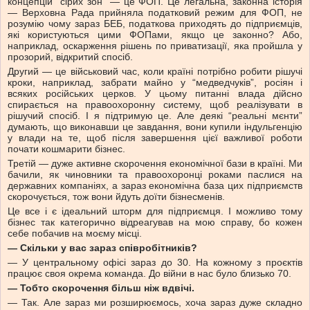
концепцій “сірих зон” — це ФОП. Це легальна, законна історія
— Верховна Рада прийняла податковий режим для ФОП, не
розумію чому зараз БЕБ, податкова приходять до підприємців,
які користуються цими ФОПами, якщо це законно? Або,
наприклад, оскарження рішень по приватизації, яка пройшла у
прозорий, відкритий спосіб.
Другий — це військовий час, коли країні потрібно робити рішучі
кроки, наприклад, забрати майно у “медведчуків”, росіян і
всяких російських церков. У цьому питанні влада дійсно
спирається на правоохоронну систему, щоб реалізувати в
рішучий спосіб. І я підтримую це. Але деякі “реальні мєнти”
думають, що виконавши це завдання, вони купили індульгенцію
у влади на те, щоб після завершення цієї важливої роботи
почати кошмарити бізнес.
Третій — дуже активне скорочення економічної бази в країні. Ми
бачили, як чиновники та правоохоронці роками паслися на
державних компаніях, а зараз економічна база цих підприємств
скорочується, тож вони йдуть доїти бізнесменів.
Це все і є ідеальний шторм для підприємця. І можливо тому
бізнес так категорично відреагував на мою справу, бо кожен
себе побачив на моєму місці.
—
Скільки у вас зараз співробітників?
— У центральному офісі зараз до 30. На кожному з проєктів
працює своя окрема команда. До війни в нас було близько 70.
—
Тобто скорочення більш ніж вдвічі.
— Так. Але зараз ми розширюємось, хоча зараз дуже складно