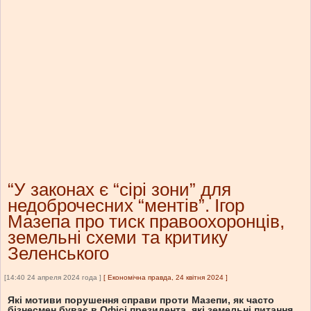
“У законах є “сірі зони” для
недоброчесних “ментів”. Ігор
Мазепа про тиск правоохоронців,
земельні схеми та критику
Зеленського
[14:40 24 апреля 2024 года ]
[
Економічна правда, 24 квітня 2024
]
Які мотиви порушення справи проти Мазепи, як часто
бізнесмен буває в Офісі президента, які земельні питання