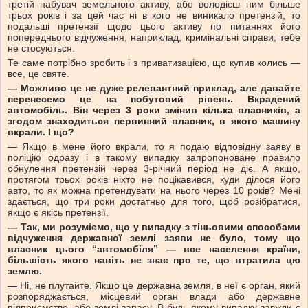
третій набувач земельного активу, або володієш ним більше
трьох років і за цей час ні в кого не виникало претензій, то
подальші претензії щодо цього активу по питаннях його
попереднього відчуження, наприклад, кримінальні справи, тебе
не стосуються.
Те саме потрібно зробить і з приватизацією, що купив колись —
все, це святе.
—
Можливо це не дуже релевантний приклад, але давайте
перенесемо це на побутовий рівень. Вкрадений
автомобіль. Він через 3 роки змінив кілька власників, а
згодом знаходиться первинний власник, в якого машину
вкрали. І що?
— Якщо в мене його вкрали, то я подаю відповідну заяву в
поліцію одразу і в такому випадку запропоноване правило
обнулення претензій через 3-річний період не діє. А якщо,
протягом трьох років ніхто не поцікавився, куди ділося його
авто, то як можна претендувати на нього через 10 років? Мені
здається, що три роки достатньо для того, щоб розібратися,
якщо є якісь претензії.
—
Так, ми розуміємо, що у випадку з тіньовими способами
відчуження державної землі заяви не було, тому що
власник цього “автомобіля” — все населення країни,
більшість якого навіть не знає про те, що втратила цю
землю.
— Ні, не плутайте. Якщо це державна земля, в неї є орган, який
розпоряджається, місцевий орган влади або державне
підприємство, або землі запасу. В будь-якому випадку завжди є