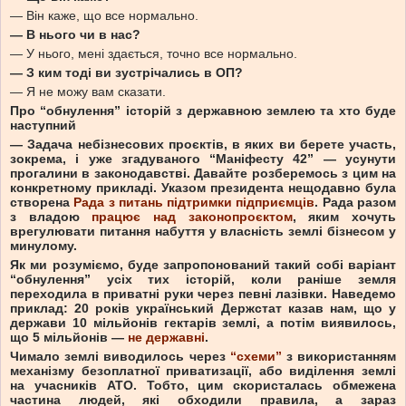
— Він каже, що все нормально.
—
В нього чи в нас?
— У нього, мені здається, точно все нормально.
—
З ким тоді ви зустрічались в ОП?
— Я не можу вам сказати.
Про “обнулення” історій з державною землею та хто буде
наступний
—
Задача небізнесових проєктів, в яких ви берете участь,
зокрема, і уже згадуваного “Маніфесту 42” — усунути
прогалини в законодавстві. Давайте розберемось з цим на
конкретному прикладі. Указом президента нещодавно була
створена
Рада з питань підтримки підприємців
. Рада разом
з владою
працює над
законопроєктом
, яким хочуть
врегулювати питання набуття у власність землі бізнесом у
минулому.
Як ми розуміємо, буде запропонований такий собі варіант
“обнулення” усіх тих історій, коли раніше земля
переходила в приватні руки через певні лазівки.
Наведемо
приклад: 20 років український Держстат казав нам, що у
держави 10 мільйонів гектарів землі, а потім виявилось,
що
5 мільйонів —
не державні
.
Чимало землі виводилось через
“схеми”
з використанням
механізму безоплатної приватизації, або виділення землі
на учасників АТО. Тобто, цим скористалась обмежена
частина людей, які обходили правила, а зараз