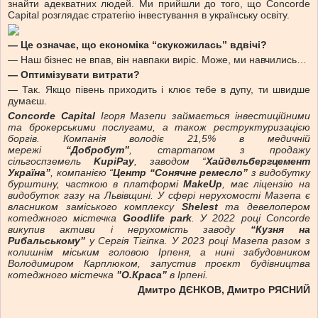
знайти адекватних людей. Ми прийшли до того, що Concorde
Capital розглядає стратегію інвестування в українську освіту.
—
Це означає, що економіка “скукожилась” вдвічі?
— Наш бізнес не впав, він навпаки виріс. Може, ми навчились…
—
Оптимізувати витрати?
— Так. Якщо півень приходить і клює тебе в дупу, ти швидше
думаєш.
Сoncorde Capital
Ігоря Мазепи займається інвестиційними
та брокерськими послугами, а також реструктуризацією
боргів. Компанія володіє 21,5% в медичній
мережі
“Добробут”
, стартапом з продажу
сільгоспземель
KupiPay
, заводом “
Хайдельбергцемент
Україна”
, компанією “
Центр “Сонячне ремесло”
з видобутку
бурштину, часткою в платформі
MakeUp
, має ліцензію на
видобуток газу на Львівщині. У сфері нерухомості Мазепа є
власником заміського комплексу
Shelest
та девелопером
котеджного містечка
Goodlife park
. У 2022 році Concorde
викупив активи і нерухомість заводу
“Кузня на
Рибальському”
у Сергія Тігіпка. У 2023 році Мазепа разом з
колишнім міським головою Ірпеня, а нині забудовником
Володимиром Карплюком, запустив проєкт будівництва
котеджного містечка
”О.Краса”
в Ірпені.
Дмитро ДЄНКОВ, Дмитро РЯСНИЙ