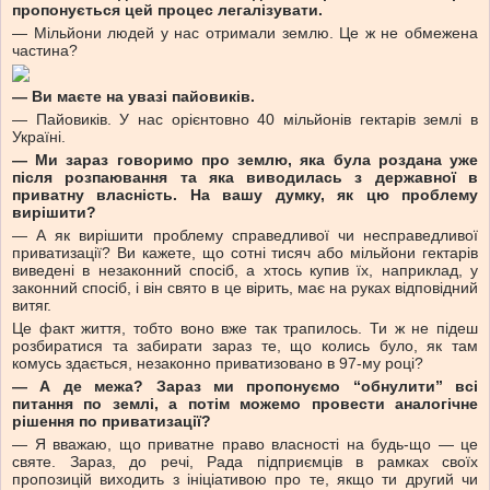
пропонується цей процес легалізувати.
— Мільйони людей у нас отримали землю. Це ж не обмежена
частина?
—
Ви маєте на увазі пайовиків.
— Пайовиків. У нас орієнтовно 40 мільйонів гектарів землі в
Україні.
—
Ми зараз говоримо про землю, яка була роздана уже
після розпаювання та яка виводилась з державної в
приватну власність. На вашу думку, як цю проблему
вирішити?
— А як вирішити проблему справедливої чи несправедливої
приватизації? Ви кажете, що сотні тисяч або мільйони гектарів
виведені в незаконний спосіб, а хтось купив їх, наприклад, у
законний спосіб, і він свято в це вірить, має на руках відповідний
витяг.
Це факт життя, тобто воно вже так трапилось. Ти ж не підеш
розбиратися та забирати зараз те, що колись було, як там
комусь здається, незаконно приватизовано в 97-му році?
—
А де межа? Зараз ми пропонуємо “обнулити” всі
питання по землі, а потім можемо провести аналогічне
рішення по приватизації?
— Я вважаю, що приватне право власності на будь-що — це
святе. Зараз, до речі, Рада підприємців в рамках своїх
пропозицій виходить з ініціативою про те, якщо ти другий чи