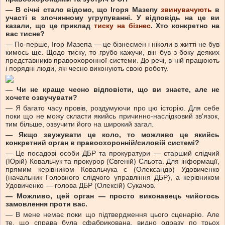
—
В січні стало відомо, що Ігоря Мазепу
звинувачують
в
участі в злочинному угрупуванні. У відповідь на це ви
казали, що це приклад
тиску на бізнес
. Хто конкретно на
вас тисне?
— По-перше, Ігор Мазепа — це бізнесмен і ніколи в житті не був
кимось ще. Щодо тиску, то грубо кажучи, він був з боку деяких
представників правоохоронної системи. До речі, в ній працюють
і порядні люди, які чесно виконують свою роботу.
—
Чи не краще чесно відповісти, що ви знаєте, але не
хочете озвучувати?
— Я багато часу провів, роздумуючи про цю історію. Для себе
поки що не можу скласти якийсь причинно-наслідковий зв'язок,
тим більше, озвучити його на широкий загал.
—
Якщо звужувати це коло, то можливо це якийсь
конкретний орган в правоохоронній/силовій системі?
— Це посадові особи ДБР та прокуратури — старший слідчий
(Юрій) Ковальчук та прокурор (Євгеній) Сльота. Для інформації,
прямим керівником Ковальчука є (Олександр) Удовиченко
(начальник Головного слідчого управління ДБР), а керівником
Удовиченко — голова ДБР (Олексій) Сукачов.
—
Можливо, цей орган — просто виконавець чийогось
замовлення проти вас.
— В мене немає поки що підтвердження цього сценарію. Але
те, що справа була сфабрикована, видно одразу по трьох