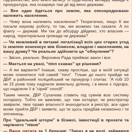
прокуратура, яка оскаржує такі дії від імені держави.
—
Все одно йдеться про землю, яка опосередковано
належить населенню.
— Чому вона належить населенню? Теоретично, якщо б ми
писали наукову роботу, то так, ми можемо так сказати. А по
факту — державі. Ми так до абсурду дійдемо, хто власник —
народ, територіальна громада чи держава?
—
Чи можливий в питанні легалізації всіх цих старих угод
із землею консенсус між бізнесом, владою і населенням, на
вашу думку? Чи реально здійснити це “обнулення”?
— Звісно, реально. Верховна Рада приймає закон і все.
—
Мається на увазі, “піпл схаває” це рішення?
— А які варіанти? Інакше, скажу простіше, що в моїй ситуації
може опинитися той самий “піпл”. Тільки до нього прийде не
ДБР, а районний поліцейський чи прокурор і спитає: “А тобі 10
чи 15 років тому наділили земельну ділянку, і в мене є підозра,
що наділили її в “сірий” спосіб”.
Таким чином, ДБР Сухачова ставить під сумнів всю систему
нотаріату. Тобто не важливо, що там нотаріус чи реєстратор
завірили, твоє право власності знаходиться в реєстрі, все одно
може прийти ДБР і заявити, що ти щось придбав незаконно і ти
злочинець.
Про “ідеальний шторм” в бізнесі, інвестиції в проєкти та
чарівного “півня”
—
Ваша цитата
за 1 березня: “Зараз я на волі, займаюся