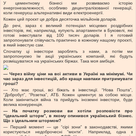
У цементному бізнесі ми розвиваємо історію
енергонезалежності, особливо децентралізованої генерації,
коли генеруєш альтернативні види електроенергії.
Кожен цей проєкт це добра десяточка мільйонів доларів.
До речі, зараз є великий потенціал місцевих роздрібних
інвесторів, які, наприклад, купують апартаменти в Буковелі, які
готові інвестувати від 100 тисяч доларів. І я готовий
запропонувати співучасть практично в кожному нащому проєкті,
в який інвестую сам.
Спочатку ці інвестори зароблять з нами, а потім ми
запропонуємо їм акції українських компаній, які будуть
розміщуватися на українських біржах. Така моя амбіція.
—
Через війну ціни на всі активи в Україні на мінімумі. Чи
час зараз для інвестицій, або краще навпаки притримувати
гроші?
— Хто має гроші, всі біжать в інвестиції. “Нова Пошта”,
“Добробут”, “Розетка”, АТБ. Кожен цементує за собою місце.
Коли закінчиться війна та прийдуть іноземні інвестори, буде
велика конкуренція.
—
На початку розмови ви хотіли розповісти про
“ідеальний шторм”, в якому опинився український бізнес.
Що з ідеальним штормом?
— Перший момент — це “сірі зони” в законодавстві, якими
користуються недоброчесні “мєнти”. Наприклад, одна з