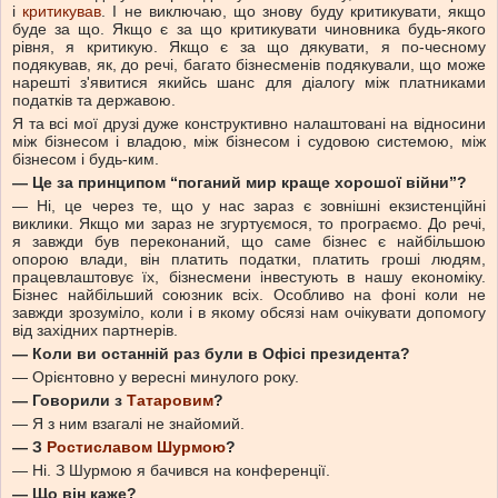
і
критикував
. І не виключаю, що знову буду критикувати, якщо
буде за що. Якщо є за що критикувати чиновника будь-якого
рівня, я критикую. Якщо є за що дякувати, я по-чесному
подякував, як, до речі, багато бізнесменів подякували, що може
нарешті з'явитися якийсь шанс для діалогу між платниками
податків та державою.
Я та всі мої друзі дуже конструктивно налаштовані на відносини
між бізнесом і владою, між бізнесом і судовою системою, між
бізнесом і будь-ким.
—
Це за принципом “поганий мир краще хорошої війни”?
— Ні, це через те, що у нас зараз є зовнішні екзистенційні
виклики. Якщо ми зараз не згуртуємося, то програємо. До речі,
я завжди був переконаний, що саме бізнес є найбільшою
опорою влади, він платить податки, платить гроші людям,
працевлаштовує їх, бізнесмени інвестують в нашу економіку.
Бізнес найбільший союзник всіх. Особливо на фоні коли не
завжди зрозуміло, коли і в якому обсязі нам очікувати допомогу
від західних партнерів.
—
Коли ви останній раз були в Офісі президента?
— Орієнтовно у вересні минулого року.
—
Говорили з
Татаровим
?
— Я з ним взагалі не знайомий.
—
З
Ростиславом Шурмою
?
— Ні. З Шурмою я бачився на конференції.
—
Що він каже?