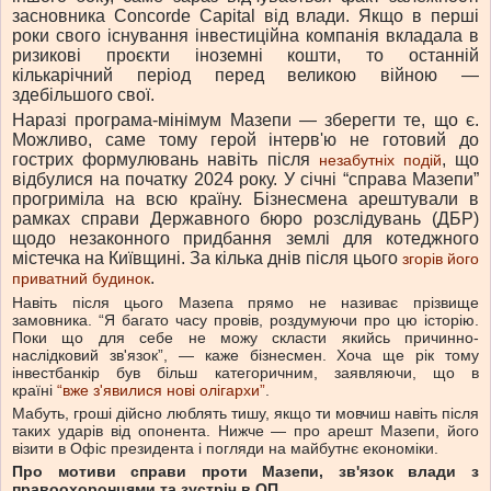
засновника Concorde Capital від влади. Якщо в перші
роки свого існування інвестиційна компанія вкладала в
ризикові проєкти іноземні кошти, то останній
кількарічний період перед великою війною —
здебільшого свої.
Наразі програма-мінімум Мазепи — зберегти те, що є.
Можливо, саме тому герой інтерв'ю не готовий до
гострих формулювань навіть після
, що
незабутніх подій
відбулися на початку 2024 року. У січні “справа Мазепи”
прогриміла на всю країну. Бізнесмена арештували в
рамках справи Державного бюро розслідувань (ДБР)
щодо незаконного придбання землі для котеджного
містечка на Київщині. За кілька днів після цього
згорів його
.
приватний будинок
Навіть після цього Мазепа прямо не називає прізвище
замовника. “Я багато часу провів, роздумуючи про цю історію.
Поки що для себе не можу скласти якийсь причинно-
наслідковий зв'язок”, — каже бізнесмен. Хоча ще рік тому
інвестбанкір був більш категоричним, заявляючи, що в
країні
“вже з'явилися нові олігархи”
.
Мабуть, гроші дійсно люблять тишу, якщо ти мовчиш навіть після
таких ударів від опонента. Нижче — про арешт Мазепи, його
візити в Офіс президента і погляди на майбутнє економіки.
Про мотиви справи проти Мазепи, зв'язок влади з
правоохоронцями та зустріч в ОП