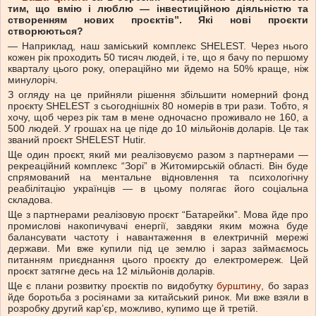
тим, що вмію і люблю — інвестиційною діяльністю та
створенням нових проєктів”. Які нові проєкти
створюються?
— Наприклад, наш заміський комплекс SHELEST. Через нього
кожен рік проходить 50 тисяч людей, і те, що я бачу по першому
кварталу цього року, операційно ми йдемо на 50% краще, ніж
минулоріч.
З огляду на це прийняли рішення збільшити номерний фонд
проєкту SHELEST з сьогоднішніх 80 номерів в три рази. Тобто, я
хочу, щоб через рік там в мене одночасно проживало не 160, а
500 людей. У грошах на це піде до 10 мільйонів доларів. Це так
званий проєкт SHELEST Hutir.
Ще один проєкт, який ми реалізовуємо разом з партнерами —
рекреаційний комплекс “Зорі” в Житомирській області. Він буде
спрямований на ментальне відновлення та психологічну
реабілітацію українців — в цьому полягає його соціальна
складова.
Ще з партнерами реалізовую проєкт “Батарейки”. Мова йде про
промислові накопичувачі енергії, завдяки яким можна буде
балансувати частоту і навантаження в електричній мережі
держави. Ми вже купили під це землю і зараз займаємось
питанням приєднання цього проєкту до електромереж. Цей
проєкт затягне десь на 12 мільйонів доларів.
Ще є плани розвитку проєктів по видобутку
бурштину
, бо зараз
йде боротьба з росіянами за китайський ринок. Ми вже взяли в
розробку другий кар’єр, можливо, купимо ще й третій.