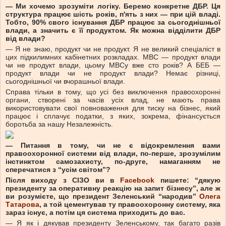
—
Ми хочемо зрозуміти логіку. Беремо конкретне ДБР. Ця
структура працює шість років, п'ять з них — при цій владі.
Тобто, 90% свого існування ДБР працює за сьогоднішньої
влади, а значить є її продуктом. Як можна відділити ДБР
від влади?
— Я не знаю, продукт чи не продукт. Я не великий спеціаліст в
цих підкилимних кабінетних розкладах. МВС — продукт влади
чи не продукт влади, цьому МВСу вже сто років? А БЕБ —
продукт влади чи не продукт влади? Немає різниці,
сьогоднішньої чи вчорашньої влади.
Справа тільки в тому, що усі без виключення правоохоронні
органи, створені за часів усіх влад, не мають права
використовувати свої повноваження для тиску на бізнес, який
працює і сплачує податки, з яких, зокрема, фінансується
боротьба за нашу Незалежність.
—
Питання в тому, чи не є відокремлення вами
правоохоронної системи від влади, по-перше, зрозумілим
інстинктом самозахисту, по-друге, намаганням не
сперечатися з “усім світом”?
Після виходу з СІЗО ви в
Facebook
пишете: “дякую
президенту за оперативну реакцію на запит бізнесу”, але ж
ви розумієте, що президент Зеленський “народив”
Олега
Татарова
, а той цементував ту правоохоронну систему, яка
зараз існує, а потім ця система приходить до вас.
— Я як і дякував президенту Зеленському, так багато разів