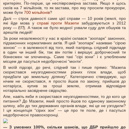
критеріях. По-перше, це неспіврозмірна застава. Якщо я щось
скоїв на 7 мільйонів, то як застава, про яку просили прокурори,
може бути
700 мільйонів
?
Далі — строк давності саме цієї справи — 10 років (землі, про
які йде мова у
справі проти Мазепи
забудовуються з 2012
року
— ЕП
). А також не було жодної ухвали суду для обшуків та
арештів людей!
За роки незалежності у нас в країні склався “зоопарк” законних,
підзаконних нормативних актів. Я цей “зоопарк” називаю “сірою
зоною” — в залежності від того, який папірець слідчий підкладе
в один чи інший бік, так він потім і вирішує доброчесний ти
бізнесмен чи злочинець. Саме такі “сірі зони” і є улюбленим
місцем де пасуться недоброчесні “мєнти”.
В моїй підозрі, до речі, слідчий так і пише прямо: “Мазепа
скористався неузгодженостями різних гілок влади, щоб
придбати цю земельну ділянку”. Категорично стверджую, що
нічим не скористався, я просто йшов по закону, прийшов до
нотаріуса, купив за гроші землю, отримав відповідне
нотаріально засвідчене свідоцтво.
Але, навіть якби я скористався неузгодженостями, то до кого це
питання? До Мазепи, який просто йшов по єдиному законному
шляху, або до тих державних органів влади, які це не узгодили?
І ця концепція “сірих зон” — це про те поле, де і пасуться
недоброчесні правоохоронці.
—
З умовних 100%, скільки шансів, що ДБР прийшло до