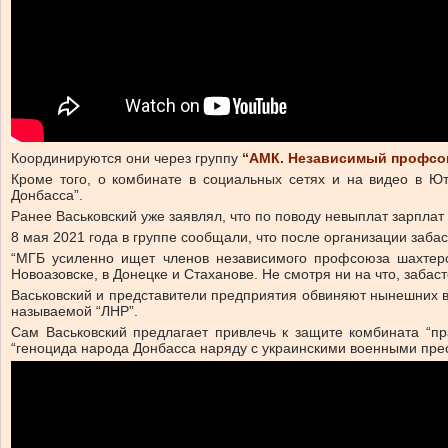
Координируются они через группу
“АМК. Независимый профсо
Кроме того, о комбинате в социальных сетях и на видео в Ю
Донбасса”.
Ранее Васьковский уже заявлял, что по поводу невыплат зарпла
8 мая 2021 года
в группе сообщали, что после организации заба
“МГБ усиленно ищет членов независимого профсоюза шахтеров
Новоазовске, в Донецке и Стаханове. Не смотря ни на что, забаст
Васьковский и представители предприятия обвиняют нынешних вл
называемой “ЛНР”.
Сам Васьковский предлагает привлечь к защите комбината “п
“геноцида народа Донбасса наряду с украинскими военными пре