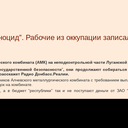
еноцид”. Рабочие из оккупации запи
кого комбината (АМК) на неподконтрольной части Луганской 
осударственной безопасности
”​
, они продолжают собираться
 расскажет Радио Донбасс.Реалии.
иков Алчевского металлургического комбината с требованием выпл
ок на комбинате.
, а в бюджет “республики” так и не поступают деньги от ЗАО 