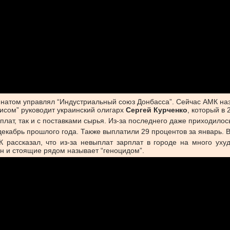
бинатом управлял “Индустриальный союз Донбасса”. Сейчас АМК н
исом” руководит украинский олигарх
Сергей Курченко
, который в 
лат, так и с поставками сырья. Из-за последнего даже приходилось
декабрь прошлого года. Также выплатили 29 процентов за январь. 
 рассказал, что из-за невыплат зарплат в городе на много уху
он и стоящие рядом называет “геноцидом”.