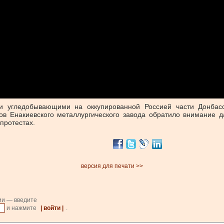
и угледобывающими на оккупированной Россией части Донбас
ков Енакиевского металлургического завода обратило внимание 
протестах.
версия для печати >>
ии — введите
и нажмите
| войти |
.