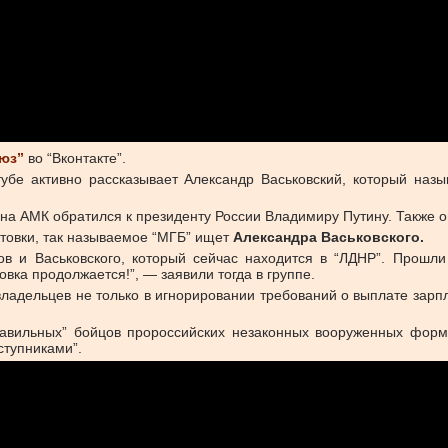
юз”
во “Вконтакте”.
тубе активно рассказывает Александр Васьковский, который наз
т на АМК обратился к президенту России Владимиру Путину. Также 
стовки, так называемое “МГБ” ищет
Александра Васьковского.
 и Васьковского, который сейчас находится в “ЛДНР”. Прошли
овка продолжается!”, — заявили тогда в группе.
адельцев не только в игнорировании требований о выплате зарпл
равильных” бойцов пророссийских незаконных вооруженных форм
ступниками”.