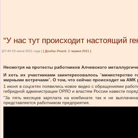
“У нас тут происходит настоящий г
[07:40 03 июня 2021 года ]
[
Донбас.Реалії, 2 червня 2021
]
Несмотря на протесты работников Алчевского металлургичес
И хоть их участниками заинтересовалось
“
министерство г
мирными встречами
”​
. О том, что сейчас происходит на АМК
1 июня в соцсетях появились новое видео с обращениями работн
гибридной администрации ОРЛО и властям России навести поряд
“За пять месяцев зарплата на комбинате так и не выплачена
представляется работником предприятия.