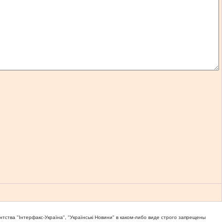
тва "Iнтерфакс-Україна", "Українськi Новини" в каком-либо виде строго запрещены