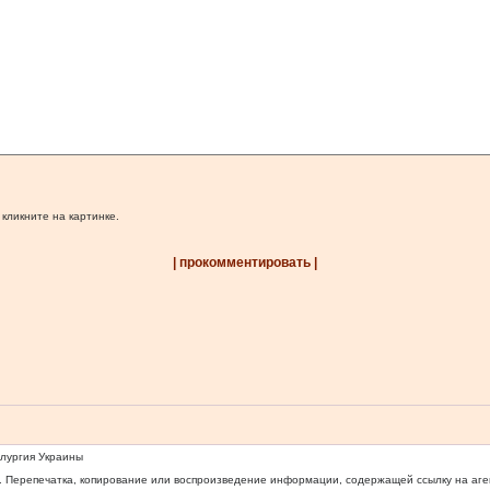
 кликните на картинке.
| прокомментировать |
ллургия Украины
 Перепечатка, копирование или воспроизведение информации, содержащей ссылку на агентс