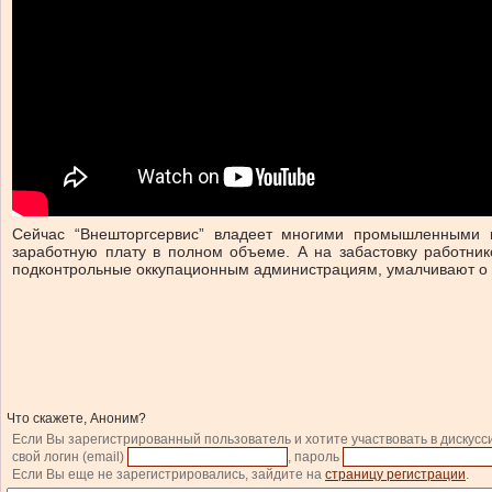
Сейчас “Внешторгсервис” владеет многими промышленными 
заработную плату в полном объеме. А на забастовку работни
подконтрольные оккупационным администрациям, умалчивают о 
Что скажете, Аноним?
Если Вы зарегистрированный пользователь и хотите участвовать в дискусс
свой логин (email)
, пароль
Если Вы еще не зарегистрировались, зайдите на
страницу регистрации
.