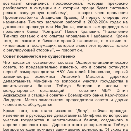
возглавит специалист, профессионал, который прекрасно
разбирается в ситуации и с которым проще будет системно
решать запущенную проблему”, — говорит член правления
Проминвестбанка Владислав Кравец. В первую очередь это
назначение Тигипко заслужил работой в 2002-2004 годах на
должности председателя Нацбанка, считает зампредседателя
правления банка “Контракт” Павел Крапивин. “Назначение
Тигипко связано с его опытом управления Нацбанком. Кроме
того, он знаком с бизнес-стороной экономики, в отличие от
чиновников и госслужащих, которые знают этот процесс только
с регулирующей стороны”, — говорит он.
Совет поменяется не существенно
Что касается остального состава Экспертно-аналитического
совета, то предварительно известно, что в совете останутся
первый зампредседателя НБУ Анатолий Шаповалов, первый
замминистра экономики Анатолий Максюта, директор
департамента Минфина по вопросам участия государства в
капитализации банков Теймур Багиров и члены от
международных организаций — советник МВФ Энгин
Акджакоджа и старший советник Всемирного банка Карл-Йохан
Линдгрен. Место заместителя председателя совета и других
членов пока обсуждается.
Кроме того, как стало известно “Делу”, сейчас проходят
изменения в руководстве департамента Минфина по вопросам
участия государства в капитализации банков, созданного в
апреле прошлого года. Директор этого департамента Теймур
Багиров сегодня покидает занимаемую должность. “Я ухожу на