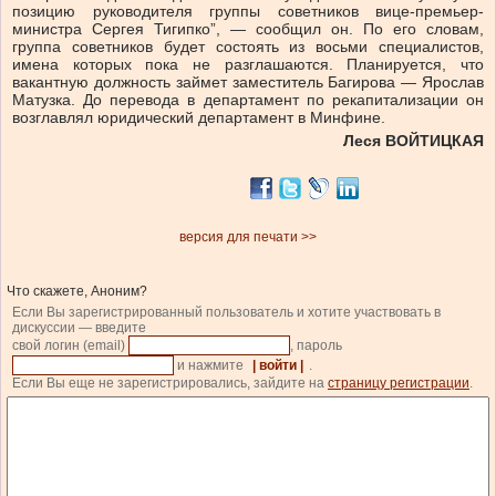
позицию руководителя группы советников вице-премьер-
министра Сергея Тигипко”, — сообщил он. По его словам,
группа советников будет состоять из восьми специалистов,
имена которых пока не разглашаются. Планируется, что
вакантную должность займет заместитель Багирова — Ярослав
Матузка. До перевода в департамент по рекапитализации он
возглавлял юридический департамент в Минфине.
Леся ВОЙТИЦКАЯ
версия для печати >>
Что скажете, Аноним?
Если Вы зарегистрированный пользователь и хотите участвовать в
дискуссии — введите
свой логин (email)
, пароль
и нажмите
| войти |
.
Если Вы еще не зарегистрировались, зайдите на
страницу регистрации
.