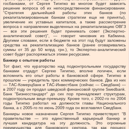
госбанками, от Сергея Тигипко во многом будет зависеть
решение вопроса об их непосредственном финансировании.
“Стратегия дальнейшей работы этих банков (по
рекапитализированным банкам стратегии еще не приняты),
увеличение их уставных капиталов, а также рассмотрение
вопроса о направлении выделенных на рекапитализацию ОВГЗ
— все эти решения будет принимать совет (Экспертно-
аналитический совет)”, — говорит чиновник из Кабмина.
Другими словами, если в бюджете на этот год будут заложены
средства на рекапитализацию банков (ранее оговаривались
суммы от 35 до 50 млрд. грн.), то Экспертно-аналитический
совет будет распоряжаться этими ресурсами.
Банкир с опытом работы
Тот факт, что кураторство над подконтрольными государству
банками отдадут Сергею Тигипко, вполне логичен, если
вспомнить его опыт работы в банковской сфере. Тигипко в
прошлом — учредитель трех коммерческих банков. Два из них
— ТАС-Комерцбанк и ТАС-Инвестбанк (сейчас — Сведбанк) —
в 2007 году он продал шведской финансовой группе Swedbank.
Банк “Бизнесстандарт” до сих пор принадлежит структурам,
подконтрольным вице-премьеру. Кроме того, с 2002-го по 2004
годы Тигипко работал на должности главы Национального
банка, а с 2005-го по июнь 2009 года он возглавлял Сведбанк.
Банкиры новое назначение Сергея Тигипко приветствуют. “В
правительстве — это единственный карьерный банкир и
лучшая кандидатура на эту должность. Это огромные
преимущества для банковского сектора, так как процесс