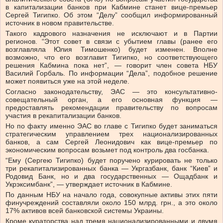
в капитализации банков при Кабмине станет вице-премьер
Сергей Тигипко. Об этом “Делу” сообщил информированный
источник в новом правительстве.
Такого кадрового назначения не исключают и в Партии
регионов. “Этот совет в связи с убытием главы (ранее его
возглавляла Юлия Тимошенко) будет изменен. Вполне
возможно, что его возглавит Тигипко, но соответствующего
решения Кабмина пока нет”, — говорит член совета НБУ
Василий Горбаль. По информации “Дела”, подобное решение
может появиться уже на этой неделе.
Согласно законодательству, ЭАС — это консультативно-
совещательный орган, а его основная функция —
предоставлять рекомендации правительству по вопросам
участия в рекапитализации банков.
Но по факту именно ЭАС во главе с Тигипко будет заниматься
стратегическим управлением трех национализированных
банков, а сам Сергей Леонидович как вице-премьер по
экономическим вопросам возьмет под контроль два госбанка.
“Ему (Сергею Тигипко) будет поручено курировать не только
три рекапитализированных банка — Укргазбанк, банк “Киев” и
Родовид Банк, но и два государственных — Ощадбанк и
Укрэксимбанк”, — утверждает источник в Кабмине.
По данным НБУ на начало года, совокупные активы этих пяти
финучреждений составляли около 150 млрд. грн., а это около
17% активов всей банковской системы Украины.
Кроме кураторства над тремя национализированными и двумя