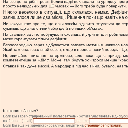
На все це потрібні гроші. Великі надії покладали на урядову про
просто нелюдських для ЦЕ умовах — його треба буде повернути. Н
Нічого веселого в ситуації, що склалася, немає. Дефі
залишилося лише два місяці. Рішення поки що навіть на о
Не кажучи вже про те, що орки зовсім відкрито готуються до се
сумнівів, що аналогічний збір іде й по інших об'єктах.
На станціях за літо побудували сховища й укриття для робітників
може гарантувати тільки дефіцити.
Безпосередньо зараз відбувається завзята метушня навколо ново
Який там опалювальний сезон, якщо в процесі новий переділ. Це,
Ні, звичайно, питання нетермінове, але поки що є привід, мо
компетентніше за ФДМУ. Може, там будуть хоч трохи менше “краст
Ставки й так дуже високі. А мародерів під час війни, бувало, навіть
Что скажете, Аноним?
Если Вы зарегистрированный пользователь и хотите участвовать в дискусс
свой логин (email)
, пароль
Если Вы еще не зарегистрировались, зайдите на
страницу регистрации
.