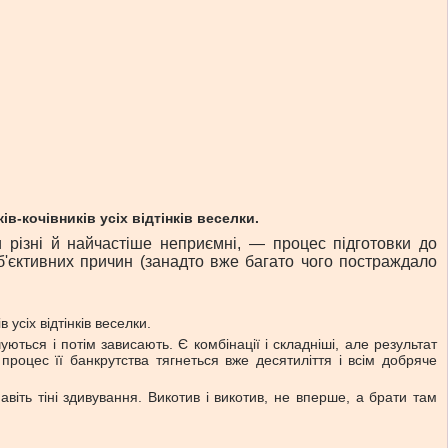
в-кочівників усіх відтінків веселки.
 різні й найчастіше неприємні, — процес підготовки до
б'єктивних причин (занадто вже багато чого постраждало
усіх відтінків веселки.
ться і потім зависають. Є комбінації і складніші, але результат
процес її банкрутства тягнеться вже десятиліття і всім добряче
віть тіні здивування. Викотив і викотив, не вперше, а брати там