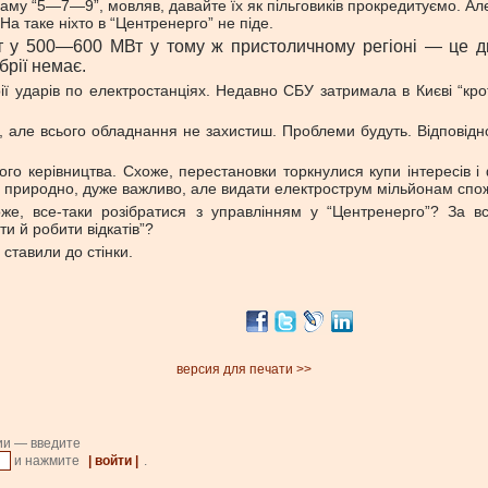
граму “5—7—9”, мовляв, давайте їх як пільговиків прокредитуємо. Ал
а таке ніхто в “Центренерго” не піде.
цит у 500—600 МВт у тому ж пристоличному регіоні — це 
брії немає.
рії ударів по електростанціях. Недавно СБУ затримала в Києві “
, але всього обладнання не захистиш. Проблеми будуть. Відповідно, 
го керівництва. Схоже, перестановки торкнулися купи інтересів і 
 природно, дуже важливо, але видати електрострум мільйонам спож
же, все-таки розібратися з управлінням у “Центренерго”? За в
и й робити відкатів”?
 ставили до стінки.
версия для печати >>
ии — введите
и нажмите
| войти |
.