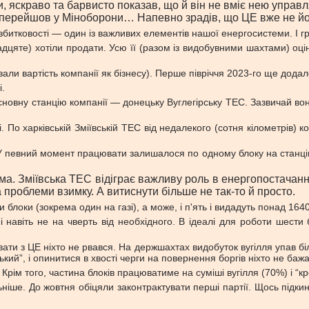
 яскраво та барвисто показав, що й він не вміє нею управля
перейшов у Міноборони… Напевно зрадів, що ЦЕ вже не йог
ї збитковості — один із важливих елементів нашої енергосистеми. І
адцяте) хотіли продати. Усю її (разом із видобувними шахтами) оці
вали вартість компанії як бізнесу). Перше півріччя 2023-го ще дода
і.
 основну станцію компанії — донецьку Вуглегірську ТЕС. Зазвичай в
. По харківській Зміївській ТЕС від недалекого (сотня кілометрів) к
У певний момент працювати залишалося по одному блоку на станцію, 
зима. Зміївська ТЕС відіграє важливу роль в енергопостач
а проблеми взимку. А витиснути більше не так-то й просто.
и блоки (зокрема один на газі), а може, і п'ять і видадуть понад 164
і навіть не на чверть від необхідного. В ідеалі для роботи шест
ти з ЦЕ ніхто не рвався. На держшахтах видобуток вугілля упав біль
кий”, і опинитися в хвості черги на повернення боргів ніхто не бажа
 Крім того, частина блоків працюватиме на суміші вугілля (70%) і “к
ніше. До жовтня обіцяли законтрактувати перші партії. Щось підкин