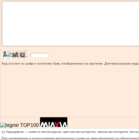
Код состоит из цифр и латинских букв, изображенных на картинке. Для перезагрузки кода
(c) Укррудпром — новости металлургии: цветная металлургия, черная металлургия, мета
При цитировании и использовании материалов ссылка на
www.ukrrudprom.ua
обязательна.