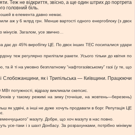
ти. Теж не відкриття, звісно, а ще один штрих до портрета
о головний біль.
 грошей в елемента давно немає.
нили аж у 6 млрд грн. Менше вартості одного енергоблоку (з двох
ло мінусів. Загалом, усе звично…
она дає до 45% виробітку ЦЕ. По двох інших ТЕС посипалися удари
ордону теж регулярно прилітали ракети. Усього тільки до квітня по
та й ті на умовно безплатному “нафтогазівському” газі (у те, що
анні Слобожанщини, як і Трипільська — Київщини. Працюючи
0 МВт потужності, відразу викликали скепсис.
и блоків у такому режимі на зиму (точніше, на жовтень—березень)
ш як удвічі, а інші не дуже хочуть продавати в борг. Репутація ЦЕ
є.
ременчуцького” мазуту. Добре, що хоч мазуту в нас повно.
уть усе-таки і з шахт Донбасу. За розрахунками, потрібно мінімум