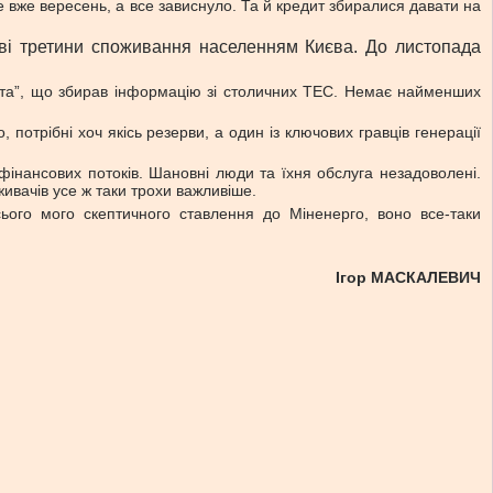
е вже вересень, а все зависнуло. Та й кредит збиралися давати на
дві третини споживання населенням Києва. До листопада
крота”, що збирав інформацію зі столичних ТЕС. Немає найменших
потрібні хоч якісь резерви, а один із ключових гравців генерації
фінансових потоків. Шановні люди та їхня обслуга незадоволені.
ивачів усе ж таки трохи важливіше.
сього мого скептичного ставлення до Міненерго, воно все-таки
Ігор МАСКАЛЕВИЧ