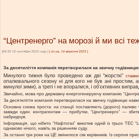
“Центренерго” на морозі й ми всі теж
[09:30 15 сентября 2023 года ]
[
zn.ua, 14 вересня 2023
]
За десятиліття компанія перетворилася на звичну годівницю н
Минулого тижня було проведено аж дві “жорсткі”
ставк
опалювального сезону ні для кого не був ані простим, 
минулої зими), а треті і не впоралися, і об'єктивних випра
Звичайно, мова про державну енергогенеруючу компанію “Центре
За десятиліття компанія перетворилася на звичну годівницю навколо
Основна схема проста: на станції поставляють (дорого) паливо т
завжди один: контрагентам — прибутки, “Центренерго” — збитки.
набриднув.
Інформація, що нібито “Нафтогаз” викотив одній із трьох ТЕС “Ц
однаково нічого, навіть за рішенням суду.
За останні три роки на ЦЕ змінилося сім керівників. Із серпня при