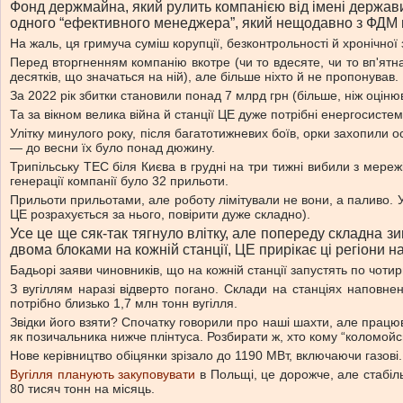
Фонд держмайна, який рулить компанією від імені держави,
одного “ефективного менеджера”, який нещодавно з ФДМ 
На жаль, ця гримуча суміш корупції, безконтрольності й хронічно
Перед вторгненням компанію вкотре (чи то вдесяте, чи то вп'ятн
десятків, що значаться на ній), але більше ніхто й не пропонував.
За 2022 рік збитки становили понад 7 млрд грн (більше, ніж оціню
Та за вікном велика війна й станції ЦЕ дуже потрібні енергосистем
Улітку минулого року, після багатотижневих боїв, орки захопили
— до весни їх було понад дюжину.
Трипільську ТЕС біля Києва в грудні на три тижні вибили з мережі
генерації компанії було 32 прильоти.
Прильоти прильотами, але роботу лімітували не вони, а паливо. 
ЦЕ розрахується за нього, повірити дуже складно).
Усе це ще сяк-так тягнуло влітку, але попереду складна 
двома блоками на кожній станції, ЦЕ прирікає ці регіони н
Бадьорі заяви чиновників, що на кожній станції запустять по чотир
З вугіллям наразі відверто погано. Склади на станціях наповнен
потрібно близько 1,7 млн тонн вугілля.
Звідки його взяти? Спочатку говорили про наші шахти, але працюва
як позичальника нижче плінтуса. Розбирати ж, хто кому “коломойсь
Нове керівництво обіцянки зрізало до 1190 МВт, включаючи газові.
Вугілля планують закуповувати
в Польщі, це дорожче, але стабіль
80 тисяч тонн на місяць.