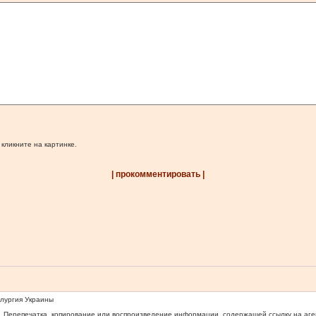
 кликните на картинке.
| прокомментировать |
ллургия Украины
 Перепечатка, копирование или воспроизведение информации, содержащей ссылку на агентс