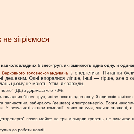
 не зігріємося
авколовладних бізнес-груп, які змінюють одна одну, й одинакі
з енергетики. Питання були
и Верховного головнокомандувача
ані дешевим. Одні впоралися ліпше, інші — гірше, але з о
вдань цьому не мають. Утім, як завжди.
нерго” (ЦЕ) з держчасткою 78%.
владних бізнес-груп, які змінюють одна одну, й одинаків-кочівників 
а запчастини, забирають (дешево) електроенергію. Борги накопичую
 У результаті активи компанії, м'яко кажучи, значно зношені, а 
ентренерго” позов майже на три мільярди гривень, не викликає на
ступив до роботи новий.