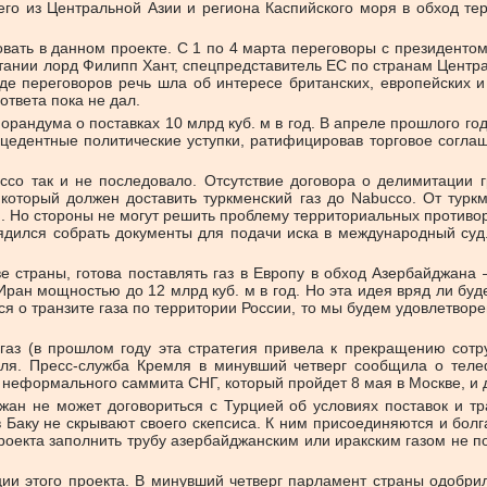
его из Центральной Азии и региона Каспийского моря в обход те
овать в данном проекте. С 1 по 4 марта переговоры с президен
тании лорд Филипп Хант, спецпредставитель ЕС по странам Центр
де переговоров речь шла об интересе британских, европейских 
ответа пока не дал.
рандума о поставках 10 млрд куб. м в год. В апреле прошлого г
цедентные политические уступки, ратифицировав торговое согла
cco так и не последовало. Отсутствие договора о делимитации
который должен доставить туркменский газ до Nabucco. От турк
км. Но стороны не могут решить проблему территориальных противо
дился собрать документы для подачи иска в международный суд.
ве страны, готова поставлять газ в Европу в обход Азербайджана
ран мощностью до 12 млрд куб. м в год. Но эта идея вряд ли бу
ся о транзите газа по территории России, то мы будем удовлетвор
 газ (в прошлом году эта стратегия привела к прекращению сот
теля. Пресс-служба Кремля в минувший четверг сообщила о те
еформального саммита СНГ, который пройдет 8 мая в Москве, и д
ан не может договориться с Турцией об условиях поставок и тра
аку не скрывают своего скепсиса. К ним присоединяются и болгар
роекта заполнить трубу азербайджанским или иракским газом не п
и этого проекта. В минувший четверг парламент страны одобрил