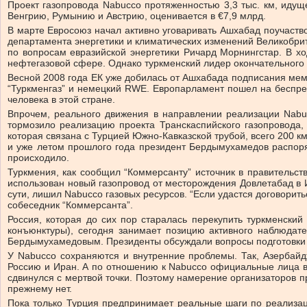
Проект газопровода Nabucco протяженностью 3,3 тыс. км, идущ
Венгрию, Румынию и Австрию, оценивается в €7,9 млрд.
В марте Евросоюз начал активно уговаривать Ашхабад поучаств
департамента энергетики и климатических изменений Великобри
по вопросам евразийской энергетики Ричард Морнингстар. В хо
нефтегазовой сфере. Однако туркменский лидер окончательного 
Весной 2008 года ЕК уже добилась от Ашхабада подписания мемо
“Туркменгаз” и немецкий RWE. Европарламент пошел на беспре
человека в этой стране.
Впрочем, реального движения в направлении реализации Nabu
тормозило реализацию проекта Транскаспийского газопровода, 
которая связана с Турцией Южно-Кавказской трубой, всего 200 
и уже летом прошлого года президент Бердымухамедов распоря
происходило.
Туркмения, как сообщил “Коммерсанту” источник в правительст
использован новый газопровод от месторождения Довлетабад в И
сути, лишил Nabucco газовых ресурсов. “Если удастся договорить
собеседник “Коммерсанта”.
Россия, которая до сих пор старалась перекупить туркменский
конъюнктуры), сегодня занимает позицию активного наблюда
Бердымухамедовым. Президенты обсуждали вопросы подготовки н
У Nabucco сохраняются и внутренние проблемы. Так, Азербайдж
Россию и Иран. А по отношению к Nabucco официальные лица в Б
сдвинулся с мертвой точки. Поэтому намерение организаторов п
прежнему нет.
Пока только Турция предпринимает реальные шаги по реализаци