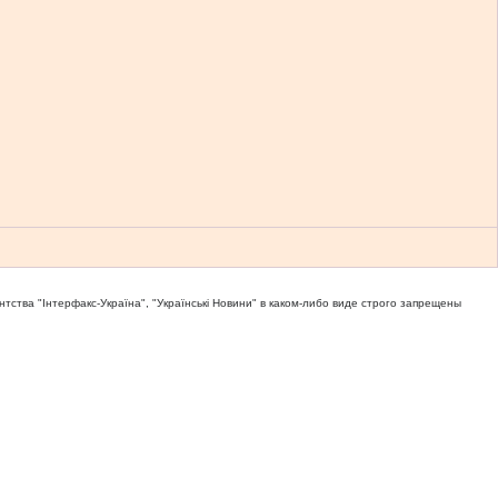
тва "Iнтерфакс-Україна", "Українськi Новини" в каком-либо виде строго запрещены