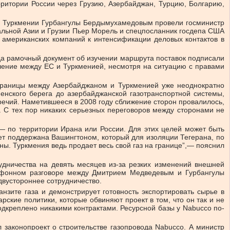
рритории России через Грузию, Азербайджан, Турцию, Болгарию,
том Туркмении Гурбангулы Бердымухамедовым провели госминистр
альной Азии и Грузии Пьер Морель и спецпосланник госдепа США
и американских компаний к интенсификации деловых контактов в
ода рамочный документ об изучении маршрута поставок подписали
шение между ЕС и Туркменией, несмотря на ситуацию с правами
 границы между Азербайджаном и Туркменией уже неоднократно
менского берега до азербайджанской газотранспортной системы,
речий. Наметившееся в 2008 году сближение сторон провалилось,
 С тех пор никаких серьезных переговоров между сторонами не
 — по территории Ирана или России. Для этих целей может быть
дет поддержана Вашингтоном, который для изоляции Тегерана, по
ены. Туркмения ведь продает весь свой газ на границе”,— пояснил
рудничества на девять месяцев из-за резких изменений внешней
лефонном разговоре между Дмитрием Медведевым и Гурбангулы
вустороннее сотрудничество.
нзите газа и демонстрирует готовность экспортировать сырье в
ские политики, которые обвиняют проект в том, что он так и не
одкреплено никакими контрактами. Ресурсной базы у Nabucco по-
 законопроект о строительстве газопровода Nabucco. А министр