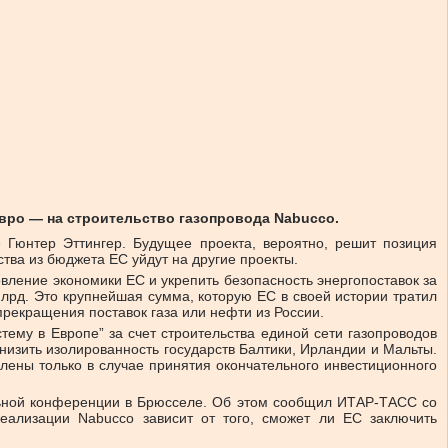
евро — на строительство газопровода Nabucco.
 Гюнтер Эттингер. Будущее проекта, вероятно, решит позиция
тва из бюджета ЕС уйдут на другие проекты.
овление экономики ЕС и укрепить безопасность энергопоставок за
млрд. Это крупнейшая сумма, которую ЕС в своей истории тратил
прекращения поставок газа или нефти из России.
тему в Европе” за счет строительства единой сети газопроводов
низить изолированность государств Балтики, Ирландии и Мальты.
елены только в случае принятия окончательного инвестиционного
альной конференции в Брюсселе. Об этом сообщил ИТАР-ТАСС со
реализации Nabucco зависит от того, сможет ли ЕС заключить