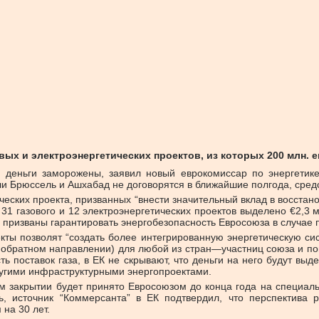
ых и электроэнергетических проектов, из которых 200 млн. 
 деньги заморожены, заявил новый еврокомиссар по энергетике
ли Брюссель и Ашхабад не договорятся в ближайшие полгода, средс
еских проекта, призванных “внести значительный вклад в восстан
31 газового и 12 электроэнергетических проектов выделено €2,3 
 призваны гарантировать энергобезопасность Евросоюза в случае 
ты позволят “создать более интегрированную энергетическую сис
в обратном направлении) для любой из стран—участниц союза и по
ь поставок газа, в ЕК не скрывают, что деньги на него будут выд
ругими инфраструктурными энергопроектами.
ом закрытии будет принято Евросоюзом до конца года на специ
, источник “Коммерсанта” в ЕК подтвердил, что перспектива 
 на 30 лет.