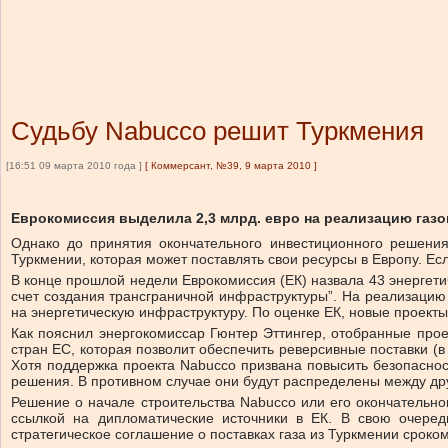
Судьбу Nabucco решит Туркмения
[16:51 09 марта 2010 года ]
[
Коммерсант, №39, 9 марта 2010
]
Еврокомиссия выделила 2,3 млрд. евро на реализацию газов
Однако до принятия окончательного инвестиционного решения
Туркмении, которая может поставлять свои ресурсы в Европу. Ес
В конце прошлой недели Еврокомиссия (ЕК) назвала 43 энергетич
счет создания трансграничной инфраструктуры”. На реализацию 
на энергетическую инфраструктуру. По оценке ЕК, новые проекты
Как пояснил энергокомиссар Гюнтер Эттингер, отобранные проек
стран ЕС, которая позволит обеспечить реверсивные поставки (
Хотя поддержка проекта Nabucco призвана повысить безопасност
решения. В противном случае они будут распределены между д
Решение о начале строительства Nabucco или его окончательн
ссылкой на дипломатические источники в ЕК. В свою очередь
стратегическое соглашение о поставках газа из Туркмении сроком