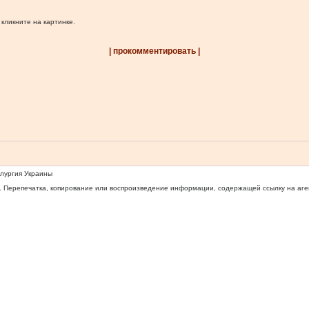
 кликните на картинке.
| прокомментировать |
ллургия Украины
 Перепечатка, копирование или воспроизведение информации, содержащей ссылку на агентс