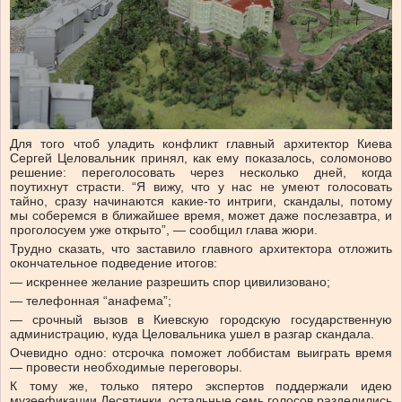
Для того чтоб уладить конфликт главный архитектор Киева
Сергей Целовальник принял, как ему показалось, соломоново
решение: переголосовать через несколько дней, когда
поутихнут страсти. “Я вижу, что у нас не умеют голосовать
тайно, сразу начинаются какие-то интриги, скандалы, потому
мы соберемся в ближайшее время, может даже послезавтра, и
проголосуем уже открыто”, — сообщил глава жюри.
Трудно сказать, что заставило главного архитектора отложить
окончательное подведение итогов:
— искреннее желание разрешить спор цивилизовано;
— телефонная “анафема”;
— срочный вызов в Киевскую городскую государственную
администрацию, куда Целовальника ушел в разгар скандала.
Очевидно одно: отсрочка поможет лоббистам выиграть время
— провести необходимые переговоры.
К тому же, только пятеро экспертов поддержали идею
музеефикации Десятинки, остальные семь голосов разделились