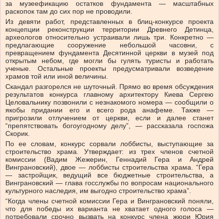
за музеефикацию остатков фундамента — масштабных
раскопок там до сих пор не проводили.
Из девяти работ, представленных в блиц-конкурсе проекта
концепции реконструкции территории Древнего Детинца,
археологов относительно устраивали лишь три. Конкретно —
предлагающие сооружение небольшой часовни, с
превращением фундамента Десятинной церкви в музей под
открытым небом, где могли бы гулять туристы и работать
ученые. Остальные проекты предусматривали возведение
храмов той или иной величины.
Скандал разгорелся не шуточный. Прямо во время обсуждения
результатов конкурса главному архитектору Киева Сергею
Целовальнику позвонили с незнакомого номера — сообщили о
якобы придании его и всего рода анафеме. Также —
пригрозили отлучением от церкви, если и далее станет
“препятствовать богоугодному делу”, — рассказала госпожа
Скорик.
По ее словам, конкурс сорвали лоббисты, выступающие за
строительство храма. Утверждает: из трех членов счетной
комиссии (Вадим Жежерин, Геннадий Гера и Андрей
Винграновский), двое — лоббисты строительства храма. “Гера
— застройщик, ведущий все бюджетные строительства, а
Винграновский — глава госслужбы по вопросам национального
культурного наследия, им выгодно строительство храма”.
“Когда члены счетной комиссии Гера и Винграновский поняли,
что для победы их варианта не хватает одного голоса —
потребовали срочно вызвать на конкурс члена жюри Юрия