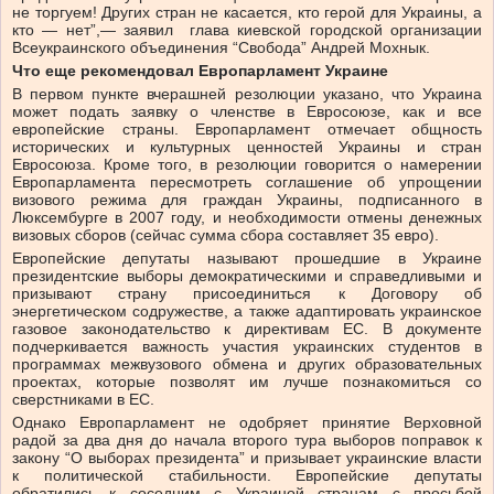
не торгуем! Других стран не касается, кто герой для Украины, а
кто — нет”,— заявил глава киевской городской организации
Всеукраинского объединения “Свобода” Андрей Мохнык.
Что еще рекомендовал Европарламент Украине
В первом пункте вчерашней резолюции указано, что Украина
может подать заявку о членстве в Евросоюзе, как и все
европейские страны. Европарламент отмечает общность
исторических и культурных ценностей Украины и стран
Евросоюза. Кроме того, в резолюции говорится о намерении
Европарламента пересмотреть соглашение об упрощении
визового режима для граждан Украины, подписанного в
Люксембурге в 2007 году, и необходимости отмены денежных
визовых сборов (сейчас сумма сбора составляет 35 евро).
Европейские депутаты называют прошедшие в Украине
президентские выборы демократическими и справедливыми и
призывают страну присоединиться к Договору об
энергетическом содружестве, а также адаптировать украинское
газовое законодательство к директивам ЕС. В документе
подчеркивается важность участия украинских студентов в
программах межвузового обмена и других образовательных
проектах, которые позволят им лучше познакомиться со
сверстниками в ЕС.
Однако Европарламент не одобряет принятие Верховной
радой за два дня до начала второго тура выборов поправок к
закону “О выборах президента” и призывает украинские власти
к политической стабильности. Европейские депутаты
обратились к соседним с Украиной странам с просьбой