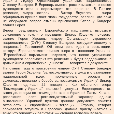
Украины лидеру Организации украинских националистов
Степану Бандере. В Европарламенте рассчитывают, что новое
руководство страны пересмотрит это решение. В Партии
регионов, лидер которой — Виктор Янукович — вчера
официально принял пост главы государства, заявили, что пока
не обсуждали вопрос отмены присвоения Степану Бандере
звания Героя.
Вчера представители Европейского парламента выразили
сожаление о том, что президент Виктор Ющенко присвоил
звание Героя Украины лидеру Организации украинских
националистов (ОУН) Степану Бандере, сотрудничавшему с
нацистской Германией. Об этом речь идет в резолюции,
которую Европарламент принял вчера в отношении Украины.
“Европейский парламент надеется, что новое украинское
руководство пересмотрит это решение и будет поддерживать в
дальнейшем европейские ценности”,— говорится в документе.
Напомним, указ о присвоении лидеру ОУН Степану Бандере
звания Героя Украины “за несокрушимость духа в отстаивании
национальной идеи, проявленные героизм и
самопожертвование в борьбе за независимую Украину” Виктор
Ющенко подписал 22 января . Как объяснил вчера
“Коммерсанту-Украина” польский депутат Европарламента,
глава делегации по взаимодействию с Украиной Павел Коваль,
резолюция носит рекомендательный характер, однако
выполнение Украиной пунктов данного документа покажет
готовность к европейской интеграции. “Страна, которая
собирается вступить в Евросоюз, должна прислушиваться к
тому, что говорят их депутаты”,— уточнил господин Коваль.