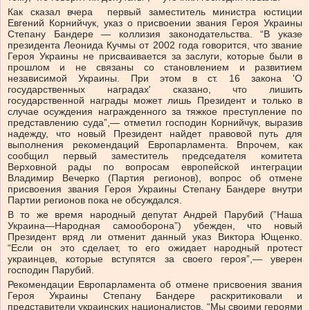
Как сказал вчера первый заместитель министра юстиции
Евгений Корнийчук, указ о присвоении звания Героя Украины
Степану Бандере — коллизия законодательства. “В указе
президента Леонида Кучмы от 2002 года говорится, что звание
Героя Украины не присваивается за заслуги, которые были в
прошлом и не связаны со становлением и развитием
независимой Украины. При этом в ст. 16 закона 'О
государственных наградах' сказано, что лишить
государственной награды может лишь Президент и только в
случае осуждения награжденного за тяжкое преступление по
представлению суда”,— отметил господин Корнийчук, выразив
надежду, что новый Президент найдет правовой путь для
выполнения рекомендаций Европарламента. Впрочем, как
сообщил первый заместитель председателя комитета
Верховной рады по вопросам европейской интеграции
Владимир Вечерко (Партия регионов), вопрос об отмене
присвоения звания Героя Украины Степану Бандере внутри
Партии регионов пока не обсуждался.
В то же время народный депутат Андрей Парубий (”Наша
Украина—Народная самооборона”) убежден, что новый
Президент вряд ли отменит данный указ Виктора Ющенко.
“Если он это сделает, то его ожидает народный протест
украинцев, которые вступятся за своего героя”,— уверен
господин Парубий.
Рекомендации Европарламента об отмене присвоения звания
Героя Украины Степану Бандере раскритиковали и
представители украинских националистов. “Мы своими героями