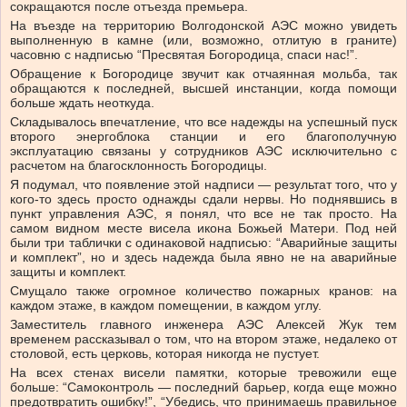
сокращаются после отъезда премьера.
На въезде на территорию Волгодонской АЭС можно увидеть
выполненную в камне (или, возможно, отлитую в граните)
часовню с надписью “Пресвятая Богородица, спаси нас!”.
Обращение к Богородице звучит как отчаянная мольба, так
обращаются к последней, высшей инстанции, когда помощи
больше ждать неоткуда.
Складывалось впечатление, что все надежды на успешный пуск
второго энергоблока станции и его благополучную
эксплуатацию связаны у сотрудников АЭС исключительно с
расчетом на благосклонность Богородицы.
Я подумал, что появление этой надписи — результат того, что у
кого-то здесь просто однажды сдали нервы. Но поднявшись в
пункт управления АЭС, я понял, что все не так просто. На
самом видном месте висела икона Божьей Матери. Под ней
были три таблички с одинаковой надписью: “Аварийные защиты
и комплект”, но и здесь надежда была явно не на аварийные
защиты и комплект.
Смущало также огромное количество пожарных кранов: на
каждом этаже, в каждом помещении, в каждом углу.
Заместитель главного инженера АЭС Алексей Жук тем
временем рассказывал о том, что на втором этаже, недалеко от
столовой, есть церковь, которая никогда не пустует.
На всех стенах висели памятки, которые тревожили еще
больше: “Самоконтроль — последний барьер, когда еще можно
предотвратить ошибку!”, “Убедись, что принимаешь правильное