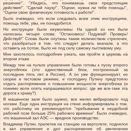
решение!”, “Убедись, что понимаешь свои предстоящие
действия!”, “Сделай паузу!”, “Оцени, нужна ли тебе помощь!”,
“Оцени свою физическую готовность к работе!”.
Было очевидно, что если следовать всем этим инструкциям,
помощь тебе, увы, не понадобится.
Но инструкции были неумолимы. На одной из них были
написаны четыре слова: “Остановись! Подумай! Проверь!
Действуй!” Слова были опутаны таким количеством стрелочек,
что разобраться в том, что следует делать вначале, а что
оставить на потом, было не под силу самому пытливому уму.
Мне захотелось поподробнее узнать, как пройти в церковь на
втором этаже.
Между тем на пульте управления были готовы к пуску второго
энергоблока (это единственный блок, построенный за
последние пять лет в России). А он уже функционирует, но
скорее в тестовом режиме, и господину Путину предстояло
отдать распоряжение о повышении мощности энергоблока (и
помимо воли опять напрашивался вопрос: где же все-таки эта
дорога к храму?).
В машинном зале было шумно, все мелко вибрировало под
ногами. Еще одна инструкция на стене информировала о том,
что работнику не рекомендуется “пребывание в неудобной
рабочей позе больше 25% рабочего времени”. Было очевидно,
что машинный зал АЭС — вредное производство.
Владимир Путин, прилетев на станцию на вертолете, поднялся
в зал управления и дал распоряжение об увеличении