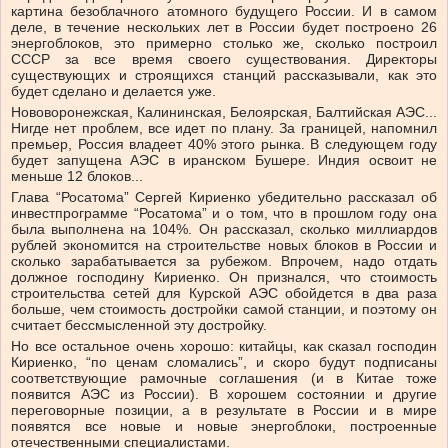
картина безоблачного атомного будущего России. И в самом
деле, в течение нескольких лет в России будет построено 26
энергоблоков, это примерно столько же, сколько построил
СССР за все время своего существования. Директоры
существующих и строящихся станций рассказывали, как это
будет сделано и делается уже.
Нововоронежская, Калининская, Белоярская, Балтийская АЭС...
Нигде нет проблем, все идет по плану. За границей, напомнил
премьер, Россия владеет 40% этого рынка. В следующем году
будет запущена АЭС в иранском Бушере. Индия освоит не
меньше 12 блоков...
Глава “Росатома” Сергей Кириенко убедительно рассказал об
инвестпрограмме “Росатома” и о том, что в прошлом году она
была выполнена на 104%. Он рассказал, сколько миллиардов
рублей экономится на строительстве новых блоков в России и
сколько зарабатывается за рубежом. Впрочем, надо отдать
должное господину Кириенко. Он признался, что стоимость
строительства сетей для Курской АЭС обойдется в два раза
больше, чем стоимость достройки самой станции, и поэтому он
считает бессмысленной эту достройку.
Но все остальное очень хорошо: китайцы, как сказал господин
Кириенко, “по ценам сломались”, и скоро будут подписаны
соответствующие рамочные соглашения (и в Китае тоже
появится АЭС из России). В хорошем состоянии и другие
переговорные позиции, а в результате в России и в мире
появятся все новые и новые энергоблоки, построенные
отечественными специалистами.