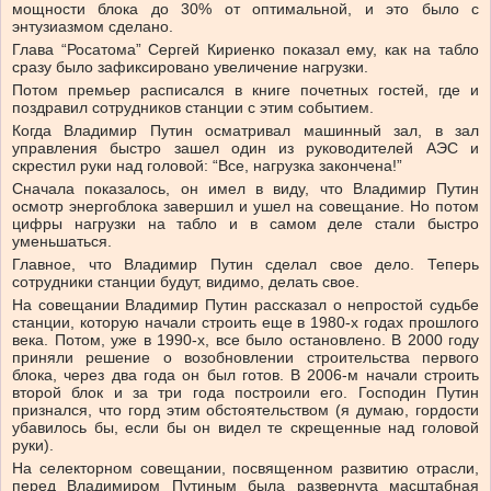
мощности блока до 30% от оптимальной, и это было с
энтузиазмом сделано.
Глава “Росатома” Сергей Кириенко показал ему, как на табло
сразу было зафиксировано увеличение нагрузки.
Потом премьер расписался в книге почетных гостей, где и
поздравил сотрудников станции с этим событием.
Когда Владимир Путин осматривал машинный зал, в зал
управления быстро зашел один из руководителей АЭС и
скрестил руки над головой: “Все, нагрузка закончена!”
Сначала показалось, он имел в виду, что Владимир Путин
осмотр энергоблока завершил и ушел на совещание. Но потом
цифры нагрузки на табло и в самом деле стали быстро
уменьшаться.
Главное, что Владимир Путин сделал свое дело. Теперь
сотрудники станции будут, видимо, делать свое.
На совещании Владимир Путин рассказал о непростой судьбе
станции, которую начали строить еще в 1980-х годах прошлого
века. Потом, уже в 1990-х, все было остановлено. В 2000 году
приняли решение о возобновлении строительства первого
блока, через два года он был готов. В 2006-м начали строить
второй блок и за три года построили его. Господин Путин
признался, что горд этим обстоятельством (я думаю, гордости
убавилось бы, если бы он видел те скрещенные над головой
руки).
На селекторном совещании, посвященном развитию отрасли,
перед Владимиром Путиным была развернута масштабная