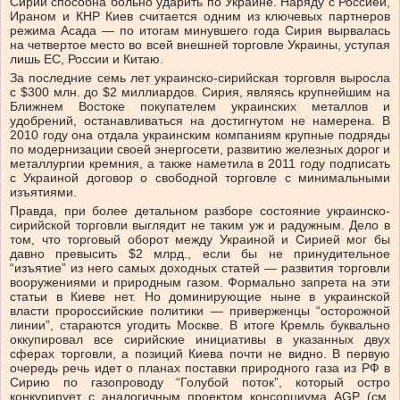
Сирии способна больно ударить по Украине. Наряду с Россией,
Ираном и КНР Киев считается одним из ключевых партнеров
режима Асада — по итогам минувшего года Сирия вырвалась
на четвертое место во всей внешней торговле Украины, уступая
лишь ЕС, России и Китаю.
За последние семь лет украинско-сирийская торговля выросла
с $300 млн. до $2 миллиардов. Сирия, являясь крупнейшим на
Ближнем Востоке покупателем украинских металлов и
удобрений, останавливаться на достигнутом не намерена. В
2010 году она отдала украинским компаниям крупные подряды
по модернизации своей энергосети, развитию железных дорог и
металлургии кремния, а также наметила в 2011 году подписать
с Украиной договор о свободной торговле с минимальными
изъятиями.
Правда, при более детальном разборе состояние украинско-
сирийской торговли выглядит не таким уж и радужным. Дело в
том, что торговый оборот между Украиной и Сирией мог бы
давно превысить $2 млрд., если бы не принудительное
“изъятие” из него самых доходных статей — развития торговли
вооружениями и природным газом. Формально запрета на эти
статьи в Киеве нет. Но доминирующие ныне в украинской
власти пророссийские политики — приверженцы “осторожной
линии”, стараются угодить Москве. В итоге Кремль буквально
оккупировал все сирийские инициативы в указанных двух
сферах торговли, а позиций Киева почти не видно. В первую
очередь речь идет о планах поставки природного газа из РФ в
Сирию по газопроводу “Голубой поток”, который остро
конкурирует с аналогичным проектом консорциума AGР (см.