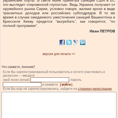
украинские порты. В свете ныне принятых санкций США и ЕС
это выглядит откровенной глупостью. Ведь Украина получает от
оружейного рынка Сирии, условно говоря, жалкие крохи в виде
транзитных доходов или российских субподрядов. В то же
время в случае ожидаемого ужесточения санкций Вашингтона и
Брюсселя Киеву придется “выгребать”, как говорится, “по
полной программе”.
Иван ПЕТРОВ
версия для печати >>
Что скажете, Аноним?
Если Вы зарегистрированный пользователь и хотите участвовать в
дискуссии — введите
свой логин (email)
, пароль
и нажмите
| войти |
.
Если Вы еще не зарегистрировались, зайдите на
страницу регистрации
.