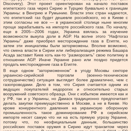
Discovery). Этот проект ориентирован на начало поставок
египетского газа через Сирию и Турцию буквально к границам
Украины: в Венгрию и Румынию. Власти этих стран надеются,
что египетский газ будет дешевле российского, но в Киеве с
этим согласны не все — в украинской столице ныне многим
проще зарабатывать на импорте российского газа. По началу,
еще в 2005—2006 годах, Украина взялась за изучение
возможности выкупа доли в AGР. На волне этого “Нафтогаз
Украины” даже приобрел месторождение газа в Египте, но
затем эти инициативы были заторможены. Вполне возможно,
что смена власти в Сирии или либерализация режима Башара
Асада заставит Киев хоть как-то “разморозить” свою политику в
отношении AGР. Иначе Украине рано или поздно придется
продать месторождение газа в Египте.
В еще одном “заторможенном” в угоду Москвы секторе
украинско-сирийской торговли (военно-техническом
сотрудничестве) ситуация выглядит более драматично, чем с
газопроводами. Дело в том, что Сирия считается одним из
ведущих покупателей недорогих и относительно старых
вооружений советского образца. Они с избытком имеются как и
у РФ, так и у Украины, но Дамаск традиционно предпочитает
делать закупки преимущественно в Москве, а не в Киеве. Но
кроме конкурентного давления на украинскую оборонную
промышленность такое доминирование РФ в сирийском
импорте несет самую что ни на есть прямую угрозу Украине,
потому что, по неофициальным данным, большинство
российских поставок оружия в Сирию идут транзитом через