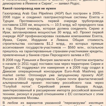
демократию в Йемене и Сирии”, — заявил Родос.
Какой газопровод нам не нужен
Газопровод Arab Gas Рilpelines (AGР) был построен в 2005—
2008 годах и соединил газотранспортные системы Египта и
Турции. Протяженность первой очереди трубопровода
составила 1200 км, мощность — 10,5 млрд. м3 природного газа
в год. Вторая очередь, которая должна соединить Сирию и
Ирак, запланирована мощностью 30 млрд. м3. Проект первой
очереди AGР профинансирован газовыми компаниями Египта,
Ирака, Сирии, Иордании и Ливана. Общая стоимость
строительства составила $1,2 млрд., из которых прямые
ассигнования государств-участников — $560 млн., остальное
пришлось на гарантированные странами-участниками кредиты,
привлеченные у банков стран Персидского залива и ЕС.
В 2008 году Румыния и Венгрия заключили с Египтом контракты
о начале (с 2011 года) поставок газа через территорию Сирии и
Турции. ЕС поддержал эти намерения и в 2009 году создал в
Дамаске операционный консорциум Euro-Arab Mashreq gas
market center. Оппонируя уже запущенному проекту AGР,
Россия в 2010 году предложила Сирии почти фантастический
альтернативный проект: поставку российского газа через
“Голубой поток”. Сирийский режим Башара Асада,
заинтересованный в расширении импорта российской военной
техники, рискнул в ущерб отношениям с ЕС согласиться с этим
предложением Москвы.
В любом из вариантов указанной “перезагрузки” изоляция