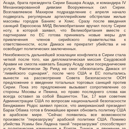
Асада, брата президента Сирии Башара Асада, и командира IV
Механизированной дивизии Вооруженных сил Сирии.
Возглавляемое Махиром подразделение с апреля начало
подвергать регулярным артиллерийским обстрелам жилые
массивы городов Банияс и Хомс. Сразу после введения
санкций Евросоюза МИД Великобритании вручил послу Сирии
ноту, в которой заявил, что Великобритания вместе с
партнерами по ЕС готова принимать новые меры для
привлечения членов сирийского правительства к
ответственности, если Дамаск не прекратит убийства и не
освободит политических заключенных.
Неизбежность дальнейшей эскалации конфликта в Сирии стала
четкой после того, как дипломатическая миссия Саудовской
Аравии не смогла навязать Баширу Асаду свои посреднические
услуги. Фактически Эр Рияд не смог обезопасить Дамаск от
“ливийского сценария”, после чего США и ЕС попытались
вынести на рассмотрение Совета Безопасности ООН
предложение о введении тотальных торговых санкций против
Сирии. Пока это предложение вызывает сопротивление со
стороны Москвы и Пекина, но право последнего слова как
всегда оставил за собой Вашингтон. Так, 17 мая советник
Администрации США по вопросам национальной безопасности
Бенджамин Родос заявил прессе, что американский президент
Барак Обама готов в ближайшее время обновить политику США
в арабском мире. “Сейчас появились все возможности
произвести “перезагрузку” арабской политики США. Помимо
убийства Усамы бен Ладена такой “перезагрузке” способствуют
и политические изменения в Египте, Тунисе, и движение за