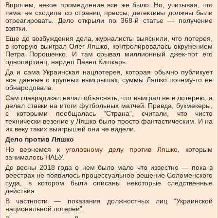
Впрочем, некое промедление все же было. Но, учитывая, что
тема не сходила со страниц прессы, детективы должны были
отреагировать. Дело открыли по 368-й статье — получение
взятки.
Еще до возбуждения дела, журналисты выяснили, что лотерея,
в которую выиграл Олег Ляшко, контролировалась окружением
Петра Порошенко. И там срывал миллионный джек-пот его
однопартиец, нардеп Павел Кишкарь.
Да и сама Украинская нацлотерея, которая обычно публикует
все данные о крупных выигрышах, суммы Ляшко почему-то не
обнародовала.
Сам главрадикал начал объяснять, что выиграл не в лотерею, а
делал ставки на итоги футбольных матчей. Правда, букмекеры,
с которыми пообщалась “Страна”, считали, что чисто
технически везение у Ляшко было просто фантастическим. И на
их веку таких выигрышей они не видели.
Дело против Ляшко
Но вернемся к
уголовному делу против Ляшко
, которым
занималось НАБУ.
До весны 2018 года о нем было мало что известно — пока в
реестрах не появилось процессуальное решение Соломенского
суда, в котором были описаны некоторые следственные
действия.
В частности — показания должностных лиц “Украинской
национальной лотереи”.