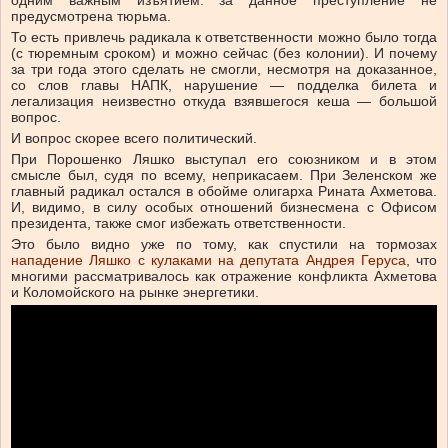
одним важным изъятием: за данное преступление не
предусмотрена тюрьма.
То есть привлечь радикала к ответственности можно было тогда
(с тюремным сроком) и можно сейчас (без колонии). И почему
за три года этого сделать не смогли, несмотря на доказанное,
со слов главы НАПК, нарушение — подделка билета и
легализация неизвестно откуда взявшегося кеша — большой
вопрос.
И вопрос скорее всего политический.
При Порошенко Ляшко выступал его союзником и в этом
смысле был, судя по всему, неприкасаем. При Зеленском же
главный радикал остался в обойме олигарха Рината Ахметова.
И, видимо, в силу особых отношений бизнесмена с Офисом
президента, также смог избежать ответственности.
Это было видно уже по тому, как спустили на тормозах
нападение Ляшко с кулаками на депутата Андрея Геруса
, что
многими рассматривалось как отражение конфликта Ахметова
и Коломойского на рынке энергетики.