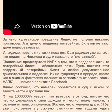
За явно хулиганское поведение Ляшко не получил никакого
приговора. А в деле о подделке лотерейных билетов не стал
даже подозреваемым.
И, видимо, перспектив таких пока нет. Сам радикал уже заявил,
что подает на Новикова в суд и назвал его “скотынякой”.
“Заявление председателя НАПК о том, что я подделал какой-то
лотерейный билет — абсолютная ложь! Пусть покажет этот
поддельный лотерейный билет и любое документальное
доказательство о подделке. Их не существует в природе, кроме
как в лживых фантазиях полностью зависимого от власти главы
НАПК”, — написал политик в Facebook.
Ляшко сообщил, что намерен обратиться в суд с иском “о
защите чести и достоинства”.
“Я на 1000000% уверен, что выиграю этот суд, потому что
честно декларирую свои доходы и честно плачу налоги, в
отличие от моих оппонентов. Жалею, что отменены дуэли. Я бы
уже пристрелил эту лживую скотиняку, чем годами ждать