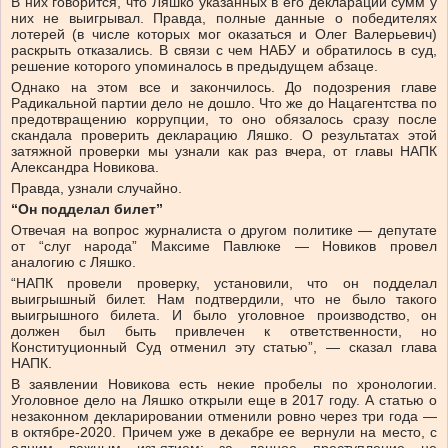
В них говорится, что Ляшко указанных в его декларации сумм у
них не выигрывал. Правда, полные данные о победителях
лотерей (в числе которых мог оказаться и Олег Валерьевич)
раскрыть отказались. В связи с чем НАБУ и обратилось в суд,
решение которого упоминалось в предыдущем абзаце.
Однако на этом все и закончилось. До подозрения главе
Радикальной партии дело не дошло. Что же до Нацагентства по
предотвращению коррупции, то оно обязалось сразу после
скандала проверить декларацию Ляшко. О результатах этой
затяжной проверки мы узнали как раз вчера, от главы НАПК
Александра Новикова.
Правда, узнали случайно.
“Он подделал билет”
Отвечая на вопрос журналиста о другом политике — депутате
от “слуг народа” Максиме Павлюке — Новиков провел
аналогию с Ляшко.
“НАПК провели проверку, установили, что он подделал
выигрышный билет. Нам подтвердили, что не было такого
выигрышного билета. И было уголовное производство, он
должен был быть привлечен к ответственности, но
Конституционный Суд отменил эту статью”, — сказал глава
НАПК.
В заявлении Новикова есть некие пробелы по хронологии.
Уголовное дело на Ляшко открыли еще в 2017 году. А статью о
незаконном декларировании отменили ровно через три года —
в октябре-2020. Причем уже в декабре ее вернули на место, с