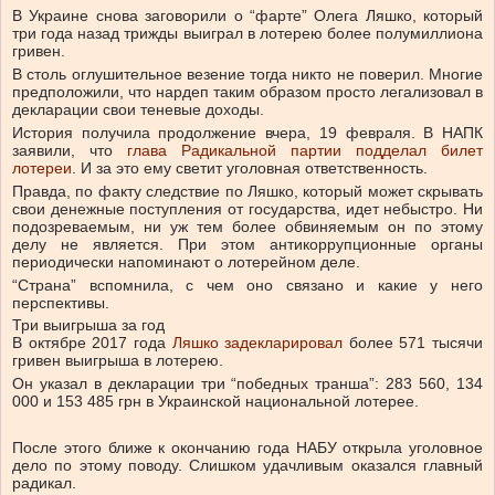
В Украине снова заговорили о “фарте” Олега Ляшко, который
три года назад трижды выиграл в лотерею более полумиллиона
гривен.
В столь оглушительное везение тогда никто не поверил. Многие
предположили, что нардеп таким образом просто легализовал в
декларации свои теневые доходы.
История получила продолжение вчера, 19 февраля. В НАПК
заявили, что
глава Радикальной партии подделал билет
лотереи
. И за это ему светит уголовная ответственность.
Правда, по факту следствие по Ляшко, который может скрывать
свои денежные поступления от государства, идет небыстро. Ни
подозреваемым, ни уж тем более обвиняемым он по этому
делу не является. При этом антикоррупционные органы
периодически напоминают о лотерейном деле.
“Страна” вспомнила, с чем оно связано и какие у него
перспективы.
Три выигрыша за год
В октябре 2017 года
Ляшко задекларировал
более 571 тысячи
гривен выигрыша в лотерею.
Он указал в декларации три “победных транша”: 283 560, 134
000 и 153 485 грн в Украинской национальной лотерее.
После этого ближе к окончанию года НАБУ открыла уголовное
дело по этому поводу. Слишком удачливым оказался главный
радикал.